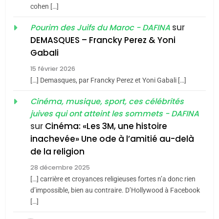
du terroir
cohen […]
1
Oeil ravageur – Vanessa
sur
Pourim des Juifs du Maroc - DAFINA
De Loya Stauber
DEMASQUES – Francky Perez & Yoni
5
Gabali
CINEMA
ISRAÉL
2025, l’année la plus
15 février 2026
meurtrière selon le rapport
2
[…] Demasques, par Francky Perez et Yoni Gabali […]
«Tu dis génocide, je dis
d’ADL contre
FRANCE
ISRAÉL
guerre»: La nouvelle
Cinéma, musique, sport, ces célébrités
l’antisémitisme
juives qui ont atteint les sommets - DAFINA
chanson de Boy George
6
ISRAÉL
JUDAISME
FIÈRE, DIGNE ET RÉSILIENTE :
sur
Cinéma: «Les 3M, une histoire
inachevée» Une ode à l’amitié au-delà
POURQUOI JE REVENDIQUE
3
de la religion
MA JUDAÏTE par Thérèse
Tout sur la Nostalgie
ISRAÉL
JUDAISME
Zrihen-Dvir
28 décembre 2025
SOUVENIRS
[…] carrière et croyances religieuses fortes n’a donc rien
7
CE QUI NOUS MANQUE –
d’impossible, bien au contraire. D’Hollywood à Facebook
[…]
Jacques Hadida
4
Accords d’Isaac: