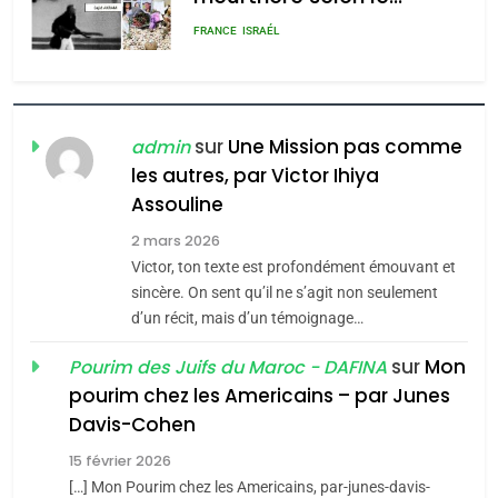
rapport d’ADL contre
FRANCE
ISRAÉL
l’antisémitisme
6
FIÈRE, DIGNE ET RÉSILIENTE :
POURQUOI JE REVENDIQUE
sur
Une Mission pas comme
admin
MA JUDAÏTE par Thérèse
les autres, par Victor Ihiya
ISRAÉL
JUDAISME
Assouline
Zrihen-Dvir
7
2 mars 2026
CE QUI NOUS MANQUE –
Victor, ton texte est profondément émouvant et
Jacques Hadida
sincère. On sent qu’il ne s’agit non seulement
d’un récit, mais d’un témoignage…
JUDAISME
sur
Mon
Pourim des Juifs du Maroc - DAFINA
8
pourim chez les Americains – par Junes
Maroc : Les amandes de
Davis-Cohen
Tafraout, le miel de Tadla
15 février 2026
Azilal consacrés produits
DAFINA
MAROC
[…] Mon Pourim chez les Americains, par-junes-davis-