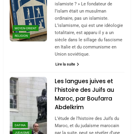
islamiste ? » Le fondateur de
l’islam était un musulman
ordinaire, pas un islamiste.
L’islamisme, qui est une idéologie
MOYEN-ORIENT
totalitaire, est apparu il y a un
RELIGION
siècle dans le sillage du fascisme
en Italie et du communisme en
Union soviétique.
Lire la suite
5
2025, l’année la plus
Les langues juives et
meurtrière selon le
l’histoire des Juifs au
rapport d’ADL contre
FRANCE
ISRAÉL
Maroc, par Boufarra
l’antisémitisme
Abdelkrim
6
FIÈRE, DIGNE ET RÉSILIENTE :
L’étude de l’histoire des Juifs du
POURQUOI JE REVENDIQUE
Maroc, et du judaïsme marocain
DAFINA
MA JUDAÏTE par Thérèse
par la suite, peut se révéler d’une
JUDAISME
ISRAÉL
JUDAISME