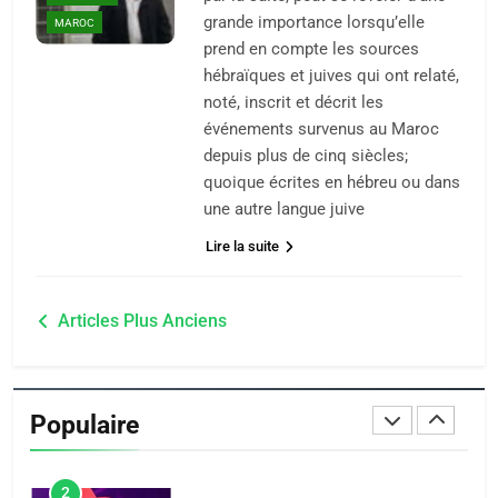
grande importance lorsqu’elle
Zrihen-Dvir
MAROC
prend en compte les sources
7
CE QUI NOUS MANQUE –
hébraïques et juives qui ont relaté,
noté, inscrit et décrit les
Jacques Hadida
événements survenus au Maroc
JUDAISME
depuis plus de cinq siècles;
quoique écrites en hébreu ou dans
8
une autre langue juive
Maroc : Les amandes de
Lire la suite
Tafraout, le miel de Tadla
Azilal consacrés produits
DAFINA
MAROC
Navigation
du terroir
Articles Plus Anciens
1
des
Oeil ravageur – Vanessa
articles
De Loya Stauber
Populaire
CINEMA
ISRAÉL
2