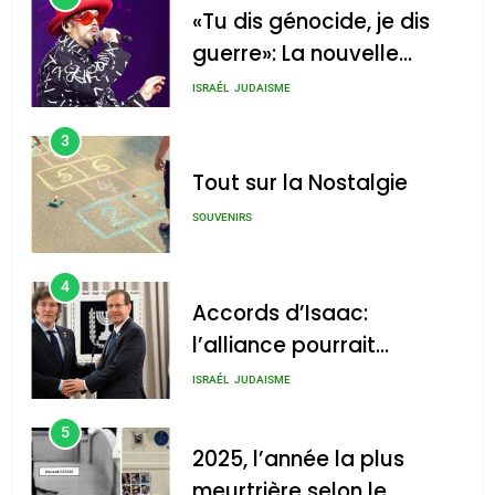
«Tu dis génocide, je dis
guerre»: La nouvelle
chanson de Boy George
ISRAÉL
JUDAISME
3
Tout sur la Nostalgie
SOUVENIRS
4
Accords d’Isaac:
l’alliance pourrait
s’étendre à 13 pays
ISRAÉL
JUDAISME
d’Amérique latine
5
2025, l’année la plus
meurtrière selon le