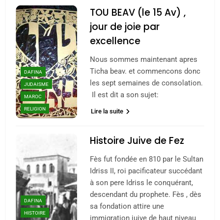
TOU BEAV (le 15 Av) ,
jour de joie par
excellence
Nous sommes maintenant apres
Ticha beav. et commencons donc
DAFINA
les sept semaines de consolation.
JUDAISME
Il est dit a son sujet:
MAROC
RELIGION
Lire la suite
Histoire Juive de Fez
Fès fut fondée en 810 par le Sultan
Idriss II, roi pacificateur succédant
à son pere Idriss le conquérant,
descendant du prophete. Fès , dès
DAFINA
sa fondation attire une
HISTOIRE
immigration juive de haut niveau