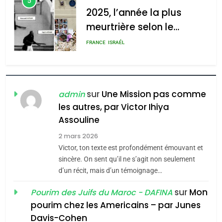
5
2025, l’année la plus
meurtrière selon le
rapport d’ADL contre
FRANCE
ISRAÉL
l’antisémitisme
6
FIÈRE, DIGNE ET RÉSILIENTE :
POURQUOI JE REVENDIQUE
sur
Une Mission pas comme
admin
MA JUDAÏTE par Thérèse
les autres, par Victor Ihiya
ISRAÉL
JUDAISME
Assouline
Zrihen-Dvir
7
2 mars 2026
CE QUI NOUS MANQUE –
Victor, ton texte est profondément émouvant et
Jacques Hadida
sincère. On sent qu’il ne s’agit non seulement
d’un récit, mais d’un témoignage…
JUDAISME
sur
Mon
Pourim des Juifs du Maroc - DAFINA
8
pourim chez les Americains – par Junes
Maroc : Les amandes de
Davis-Cohen