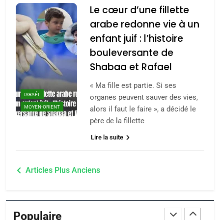
Le cœur d’une fillette
POURQUOI JE REVENDIQUE
arabe redonne vie à un
MA JUDAÏTE par Thérèse
ISRAÉL
JUDAISME
enfant juif : l’histoire
Zrihen-Dvir
bouleversante de
7
CE QUI NOUS MANQUE –
Shabaa et Rafael
Jacques Hadida
« Ma fille est partie. Si ses
JUDAISME
ISRAÉL
organes peuvent sauver des vies,
MOYEN-ORIENT
alors il faut le faire », a décidé le
8
père de la fillette
Maroc : Les amandes de
Lire la suite
Tafraout, le miel de Tadla
Azilal consacrés produits
DAFINA
MAROC
Navigation
du terroir
Articles Plus Anciens
1
des
Oeil ravageur – Vanessa
articles
De Loya Stauber
Populaire