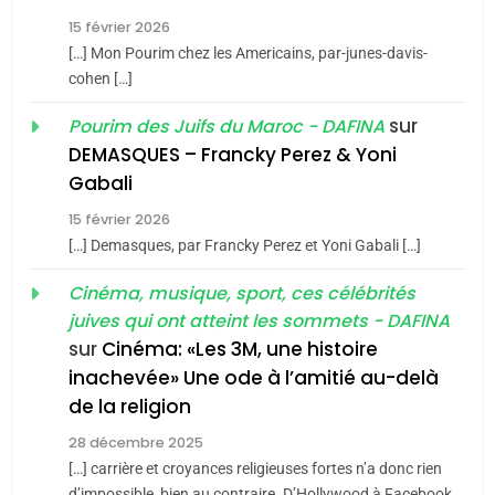
Tafraout, le miel de Tadla
15 février 2026
Azilal consacrés produits
DAFINA
MAROC
[…] Mon Pourim chez les Americains, par-junes-davis-
du terroir
cohen […]
1
Oeil ravageur – Vanessa
sur
Pourim des Juifs du Maroc - DAFINA
De Loya Stauber
DEMASQUES – Francky Perez & Yoni
5
Gabali
CINEMA
ISRAÉL
2025, l’année la plus
15 février 2026
meurtrière selon le rapport
2
[…] Demasques, par Francky Perez et Yoni Gabali […]
«Tu dis génocide, je dis
d’ADL contre
FRANCE
ISRAÉL
guerre»: La nouvelle
Cinéma, musique, sport, ces célébrités
l’antisémitisme
juives qui ont atteint les sommets - DAFINA
chanson de Boy George
6
ISRAÉL
JUDAISME
FIÈRE, DIGNE ET RÉSILIENTE :
sur
Cinéma: «Les 3M, une histoire
inachevée» Une ode à l’amitié au-delà
POURQUOI JE REVENDIQUE
3
de la religion
MA JUDAÏTE par Thérèse
Tout sur la Nostalgie
ISRAÉL
JUDAISME
Zrihen-Dvir
28 décembre 2025
SOUVENIRS
[…] carrière et croyances religieuses fortes n’a donc rien
7
d’impossible, bien au contraire. D’Hollywood à Facebook