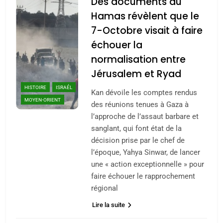
Des documents du
Hamas révèlent que le
7-Octobre visait à faire
échouer la
normalisation entre
Jérusalem et Ryad
HISTOIRE
ISRAÉL
Kan dévoile les comptes rendus
MOYEN-ORIENT
des réunions tenues à Gaza à
l’approche de l’assaut barbare et
sanglant, qui font état de la
décision prise par le chef de
5
l’époque, Yahya Sinwar, de lancer
2025, l’année la plus
une « action exceptionnelle » pour
meurtrière selon le
faire échouer le rapprochement
rapport d’ADL contre
FRANCE
ISRAÉL
régional
l’antisémitisme
Lire la suite
6
FIÈRE, DIGNE ET RÉSILIENTE :