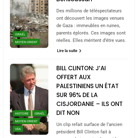
Des millions de téléspectateurs
ont découvert les images venues
de Gaza : immeubles en ruines,
parents éplorés. Ces images sont
ISRAÉL
réelles. Elles méritent d’être vues.
MOYEN-ORIENT
Lire la suite
BILL CLINTON: J’AI
OFFERT AUX
PALESTINIENS UN ÉTAT
SUR 96% DE LA
CISJORDANIE – ILS ONT
DIT NON
HISTOIRE
ISRAÉL
MOYEN-ORIENT
Un clip refait surface de l’ancien
USA
président Bill Clinton fait à