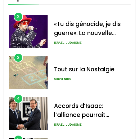
CINEMA
ISRAÉL
2
«Tu dis génocide, je dis
guerre»: La nouvelle
chanson de Boy George
ISRAÉL
JUDAISME
3
Tout sur la Nostalgie
SOUVENIRS
4
Accords d’Isaac:
l’alliance pourrait
s’étendre à 13 pays
ISRAÉL
JUDAISME
d’Amérique latine