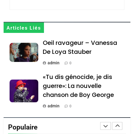
POURQUOI JE REVENDIQUE
MA JUDAÏTE par Thérèse
ISRAÉL
JUDAISME
Zrihen-Dvir
7
Articles Liés
CE QUI NOUS MANQUE –
Oeil ravageur – Vanessa
Jacques Hadida
De Loya Stauber
JUDAISME
admin
0
8
Maroc : Les amandes de
«Tu dis génocide, je dis
Tafraout, le miel de Tadla
guerre»: La nouvelle
Azilal consacrés produits
DAFINA
MAROC
chanson de Boy George
du terroir
1
admin
0
Oeil ravageur – Vanessa
Tout sur la Nostalgie
De Loya Stauber
Populaire
admin
CINEMA
ISRAÉL
0