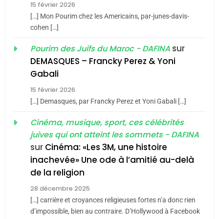
15 février 2026
Azilal consacrés produits
DAFINA
MAROC
[…] Mon Pourim chez les Americains, par-junes-davis-
du terroir
cohen […]
1
Oeil ravageur – Vanessa
sur
Pourim des Juifs du Maroc - DAFINA
De Loya Stauber
DEMASQUES – Francky Perez & Yoni
5
Gabali
CINEMA
ISRAÉL
2025, l’année la plus
15 février 2026
meurtrière selon le rapport
2
[…] Demasques, par Francky Perez et Yoni Gabali […]
«Tu dis génocide, je dis
d’ADL contre
FRANCE
ISRAÉL
guerre»: La nouvelle
Cinéma, musique, sport, ces célébrités
l’antisémitisme
juives qui ont atteint les sommets - DAFINA
chanson de Boy George
6
ISRAÉL
JUDAISME
FIÈRE, DIGNE ET RÉSILIENTE :
sur
Cinéma: «Les 3M, une histoire
inachevée» Une ode à l’amitié au-delà
POURQUOI JE REVENDIQUE
3
de la religion
MA JUDAÏTE par Thérèse
Tout sur la Nostalgie
ISRAÉL
JUDAISME
Zrihen-Dvir
28 décembre 2025
SOUVENIRS
[…] carrière et croyances religieuses fortes n’a donc rien
7
CE QUI NOUS MANQUE –
d’impossible, bien au contraire. D’Hollywood à Facebook