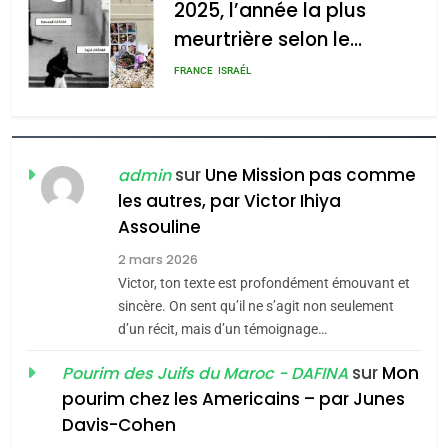
l’antisémitisme
2025, l’année la plus
meurtrière selon le
admin
0
rapport d’ADL contre
FRANCE
ISRAÉL
l’antisémitisme
6
FIÈRE, DIGNE ET RÉSILIENTE :
POURQUOI JE REVENDIQUE
sur
Une Mission pas comme
admin
MA JUDAÏTE par Thérèse
les autres, par Victor Ihiya
ISRAÉL
JUDAISME
Assouline
Zrihen-Dvir
7
2 mars 2026
CE QUI NOUS MANQUE –
Victor, ton texte est profondément émouvant et
Jacques Hadida
sincère. On sent qu’il ne s’agit non seulement
d’un récit, mais d’un témoignage…
JUDAISME
sur
Mon
Pourim des Juifs du Maroc - DAFINA
8
pourim chez les Americains – par Junes
Maroc : Les amandes de
Davis-Cohen
Tafraout, le miel de Tadla