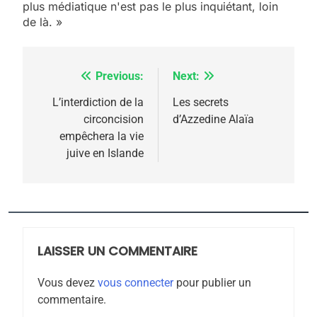
plus médiatique n'est pas le plus inquiétant, loin
de là. »
Previous:
Next:
Navigation
de
L’interdiction de la
Les secrets
circoncision
d’Azzedine Alaïa
l’article
empêchera la vie
juive en Islande
5
2025, l’année la plus
meurtrière selon le
rapport d’ADL contre
LAISSER UN COMMENTAIRE
FRANCE
ISRAÉL
l’antisémitisme
Vous devez
vous connecter
pour publier un
6
commentaire.
FIÈRE, DIGNE ET RÉSILIENTE :