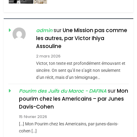
l’antisémitisme
6
FIÈRE, DIGNE ET RÉSILIENTE :
POURQUOI JE REVENDIQUE
sur
Une Mission pas comme
admin
MA JUDAÏTE par Thérèse
les autres, par Victor Ihiya
ISRAÉL
JUDAISME
Assouline
Zrihen-Dvir
7
2 mars 2026
CE QUI NOUS MANQUE –
Victor, ton texte est profondément émouvant et
Jacques Hadida
sincère. On sent qu’il ne s’agit non seulement
d’un récit, mais d’un témoignage…
JUDAISME
sur
Mon
Pourim des Juifs du Maroc - DAFINA
8
pourim chez les Americains – par Junes
Maroc : Les amandes de
Davis-Cohen
Tafraout, le miel de Tadla
15 février 2026
Azilal consacrés produits
DAFINA
MAROC
[…] Mon Pourim chez les Americains, par-junes-davis-
du terroir
cohen […]
1