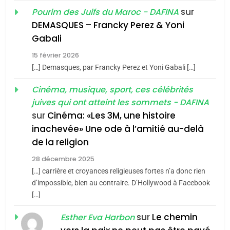
Oeil ravageur – Vanessa
sur
Pourim des Juifs du Maroc - DAFINA
De Loya Stauber
DEMASQUES – Francky Perez & Yoni
5
Gabali
CINEMA
ISRAÉL
2025, l’année la plus
15 février 2026
meurtrière selon le rapport
2
[…] Demasques, par Francky Perez et Yoni Gabali […]
«Tu dis génocide, je dis
d’ADL contre
FRANCE
ISRAÉL
guerre»: La nouvelle
Cinéma, musique, sport, ces célébrités
l’antisémitisme
juives qui ont atteint les sommets - DAFINA
chanson de Boy George
6
ISRAÉL
JUDAISME
FIÈRE, DIGNE ET RÉSILIENTE :
sur
Cinéma: «Les 3M, une histoire
inachevée» Une ode à l’amitié au-delà
POURQUOI JE REVENDIQUE
3
de la religion
MA JUDAÏTE par Thérèse
Tout sur la Nostalgie
ISRAÉL
JUDAISME
Zrihen-Dvir
28 décembre 2025
SOUVENIRS
[…] carrière et croyances religieuses fortes n’a donc rien
7
CE QUI NOUS MANQUE –
d’impossible, bien au contraire. D’Hollywood à Facebook
[…]
Jacques Hadida
4
Accords d’Isaac:
sur
Le chemin
JUDAISME
Esther Eva Harbon
l’alliance pourrait