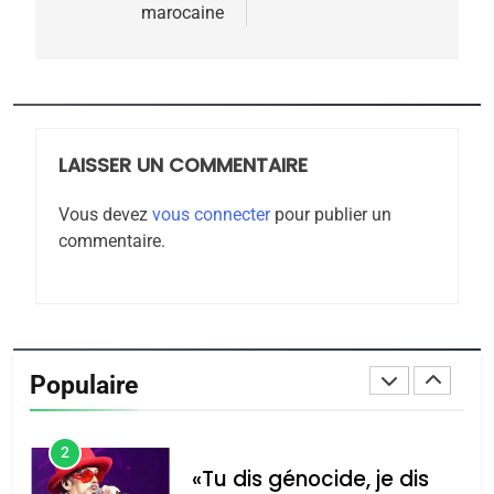
marocaine
7
CE QUI NOUS MANQUE –
Jacques Hadida
JUDAISME
LAISSER UN COMMENTAIRE
8
Maroc : Les amandes de
Vous devez
vous connecter
pour publier un
Tafraout, le miel de Tadla
commentaire.
Azilal consacrés produits
DAFINA
MAROC
du terroir
1
Oeil ravageur – Vanessa
De Loya Stauber
Populaire
CINEMA
ISRAÉL
2
«Tu dis génocide, je dis