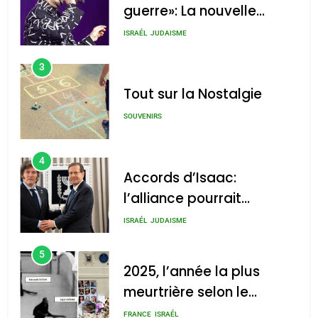
guerre»: La nouvelle
chanson de Boy George
ISRAÉL
JUDAISME
3
Tout sur la Nostalgie
SOUVENIRS
4
Accords d’Isaac:
l’alliance pourrait
s’étendre à 13 pays
ISRAÉL
JUDAISME
d’Amérique latine
5
2025, l’année la plus
meurtrière selon le
rapport d’ADL contre
FRANCE
ISRAÉL