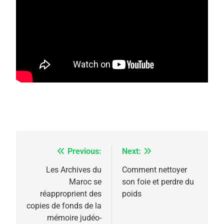
5
2025, l’année la plus
meurtrière selon le
rapport d’ADL contre
FRANCE
ISRAÉL
Previous:
Next:
Navigation
l’antisémitisme
6
de
Les Archives du
Comment nettoyer
FIÈRE, DIGNE ET RÉSILIENTE :
Maroc se
son foie et perdre du
l’article
POURQUOI JE REVENDIQUE
réapproprient des
poids
MA JUDAÏTE par Thérèse
copies de fonds de la
ISRAÉL
JUDAISME
mémoire judéo-
Zrihen-Dvir