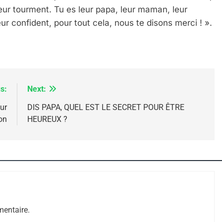
leur tourment. Tu es leur papa, leur maman, leur
eur confident, pour tout cela, nous te disons merci ! ».
s:
Next:
ur
DIS PAPA, QUEL EST LE SECRET POUR ÊTRE
on
HEUREUX ?
 – Jacques Hadida
entaire.