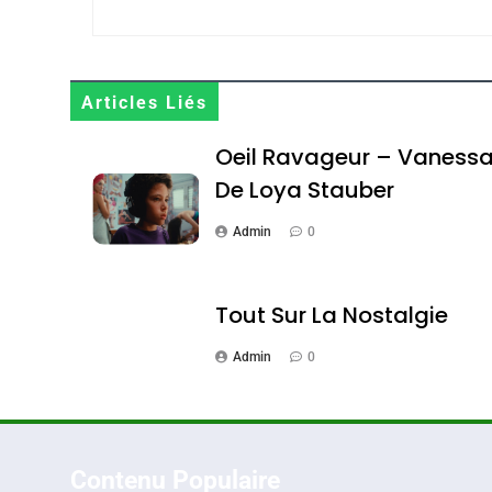
Maroc : Les Amandes D
Terroir
Articles Liés
DAFINA
MAROC
Oeil Ravageur – Vaness
De Loya Stauber
Admin
0
1
Tout Sur La Nostalgie
Admin
0
Oeil Ravageur – Vane
CINEMA
ISRAÉL
Contenu Populaire