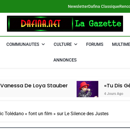
Newsletter
Dafina Classique
Renco
DAFINA
Le Net Des Juifs Du Maroc
COMMUNAUTES
CULTURE
FORUMS
MULTIME
ANNONCES
 Loya Stauber
«Tu Dis Génocide, Je
4 Jours Ago
ric Tolédano « font un film » sur Le Silence des Justes