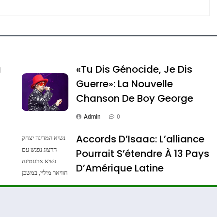
e Tafraout, Le Miel De Tadla Azilal Consacrés P
a
«Tu Dis Génocide, Je Dis
Guerre»: La Nouvelle
Chanson De Boy George
Admin
0
Accords D’Isaac: L’alliance
נשיא המדינה יצחק
הרצוג נפגש עם
Pourrait S’étendre À 13 Pays
נשיא ארגנטינה
ssa De Loya Stauber
D’Amérique Latine
חוויאר מיליי, במשכן
הנשיא בירושלים.
Admin
0
צילום: חיים צח /
לע"מ Photos By