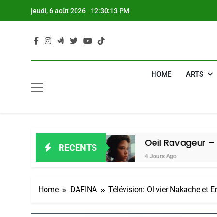
Skip
jeudi, 6 août 2026
12:30:14 PM
to
content
HOME
ARTS
in Amiel
Oeil Ravageur – Vanessa De
RECENTS
4 Jours Ago
Home
DAFINA
Télévision: Olivier Nakache et E