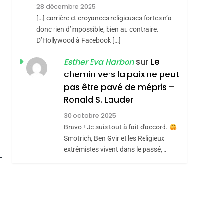
Meurtrière Selon Le
28 décembre 2025
Rapport D’ADL
FRANCE
ISRAÉL
[…] carrière et croyances religieuses fortes n’a
Contre
donc rien d’impossible, bien au contraire.
6
FIÈRE, DIGNE ET
D’Hollywood à Facebook […]
L’antisémitisme
RÉSILIENTE :
sur
Le
Esther Eva Harbon
POURQUOI JE
chemin vers la paix ne peut
ISRAÉL
JUDAISME
REVENDIQUE MA
pas être pavé de mépris –
7
CE QUI NOUS
JUDAÏTE Par Thérèse
Ronald S. Lauder
MANQUE – Jacques
Zrihen-Dvir
30 octobre 2025
Hadida
Bravo ! Je suis tout à fait d'accord.
JUDAISME
Smotrich, Ben Gvir et les Religieux
8
extrêmistes vivent dans le passé,…
Maroc : Les Amandes
De Tafraout, Le Miel
De Tadla Azilal
DAFINA
MAROC
Consacrés Produits
Du Terroir