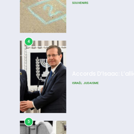
SOUVENIRS
4
Accords D’Isaac: L’all
ISRAÉL
JUDAISME
5