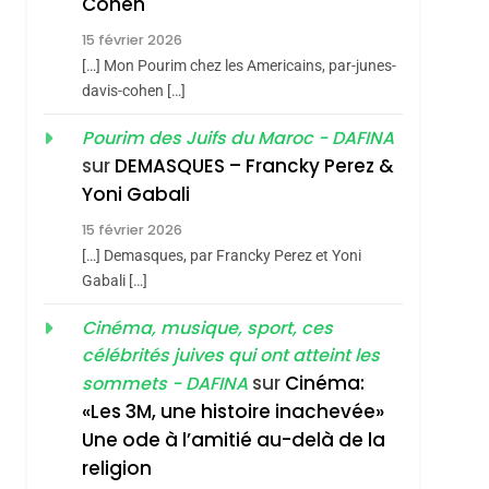
Cohen
Vanessa De Loya
15 février 2026
Stauber
CINEMA
ISRAÉL
[…] Mon Pourim chez les Americains, par-junes-
2
davis-cohen […]
«Tu Dis Génocide, Je
Pourim des Juifs du Maroc - DAFINA
Dis Guerre»: La
sur
DEMASQUES – Francky Perez &
Nouvelle Chanson De
sémitisme
ISRAÉL
JUDAISME
Yoni Gabali
Boy George
3
15 février 2026
Tout Sur La Nostalgie
[…] Demasques, par Francky Perez et Yoni
SOUVENIRS
Gabali […]
4
Cinéma, musique, sport, ces
Accords D’Isaac:
célébrités juives qui ont atteint les
L’alliance Pourrait
sur
Cinéma:
sommets - DAFINA
S’étendre À 13 Pays
ISRAÉL
JUDAISME
«Les 3M, une histoire inachevée»
D’Amérique Latine
Une ode à l’amitié au-delà de la
5
hérèse Zrihen-
2025, L’année La Plus
religion