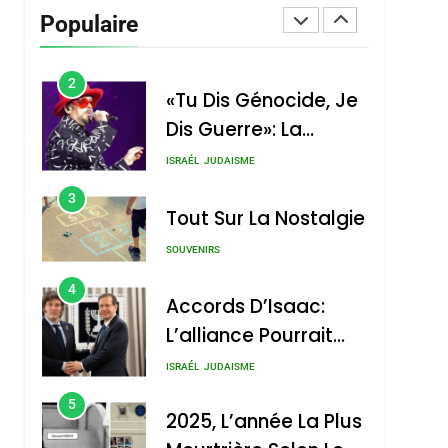
Vanessa De Loya
Populaire
Stauber
CINEMA
ISRAÉL
2
«Tu Dis Génocide, Je
Dis Guerre»: La
Nouvelle Chanson De
ISRAÉL
JUDAISME
Boy George
3
Tout Sur La Nostalgie
SOUVENIRS
4
Accords D’Isaac:
L’alliance Pourrait
S’étendre À 13 Pays
ISRAÉL
JUDAISME
D’Amérique Latine
5
2025, L’année La Plus