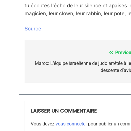
tu écoutes l'écho de leur silence et apaises 
ISRAÉL
JUDAISME
magicien, leur clown, leur rabbin, leur pote, l
Source
7
Previou
Navigation
de
Maroc: L’équipe israélienne de judo arrétée à le
descente d’avi
CE QUI NOUS MANQUE
l’article
JUDAISME
LAISSER UN COMMENTAIRE
8
Vous devez
vous connecter
pour publier un comm