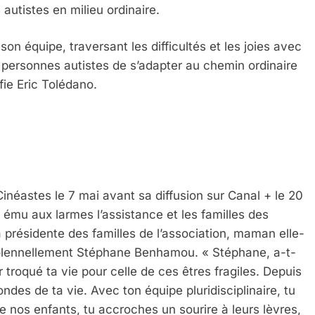
autistes en milieu ordinaire.
n équipe, traversant les difficultés et les joies avec
personnes autistes de s’adapter au chemin ordinaire
nfie Eric Tolédano.
 Meurtrière Selon Le Rapport D’ADL Contre L’anti
néastes le 7 mai avant sa diffusion sur Canal + le 20
a ému aux larmes l’assistance et les familles des
 présidente des familles de l’association, maman elle-
solennellement Stéphane Benhamou. « Stéphane, a-t-
ir troqué ta vie pour celle de ces êtres fragiles. Depuis
IENTE : POURQUOI JE REVENDIQUE MA JUDAÏTE Par T
des de ta vie. Avec ton équipe pluridisciplinaire, tu
nos enfants, tu accroches un sourire à leurs lèvres,