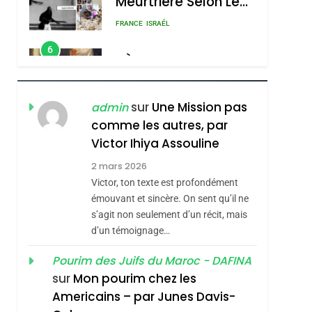
Meurtrière Selon Le
Rapport D’ADL
FRANCE
ISRAÉL
Contre
6
FIÈRE, DIGNE ET
L’antisémitisme
RÉSILIENTE :
POURQUOI JE
ISRAÉL
JUDAISME
sur
Une Mission pas
admin
REVENDIQUE MA
comme les autres, par
7
CE QUI NOUS
JUDAÏTE Par Thérèse
Victor Ihiya Assouline
MANQUE – Jacques
Zrihen-Dvir
2 mars 2026
Hadida
Victor, ton texte est profondément
JUDAISME
émouvant et sincère. On sent qu’il ne
8
s’agit non seulement d’un récit, mais
Maroc : Les Amandes
d’un témoignage…
De Tafraout, Le Miel
De Tadla Azilal
Pourim des Juifs du Maroc - DAFINA
DAFINA
MAROC
sur
Mon pourim chez les
Consacrés Produits
1
Americains – par Junes Davis-
Oeil Ravageur –
Du Terroir