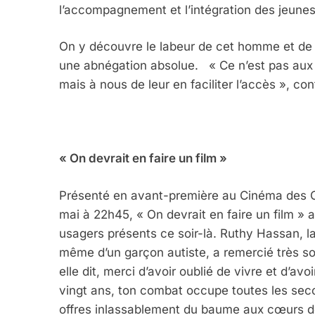
l’accompagnement et l’intégration des jeunes 
5
On y découvre le labeur de cet homme et de so
une abnégation absolue. « Ce n’est pas aux 
mais à nous de leur en faciliter l’accès », co
2025, L’année La Plus
FRANCE
ISRAÉL
« On devrait en faire un film »
Présenté en avant-première au Cinéma des Ci
mai à 22h45, « On devrait en faire un film » 
6
usagers présents ce soir-là. Ruthy Hassan, la
même d’un garçon autiste, a remercié très 
elle dit, merci d’avoir oublié de vivre et d’avo
FIÈRE, DIGNE ET RÉSIL
vingt ans, ton combat occupe toutes les secon
Dvir
offres inlassablement du baume aux cœurs de 