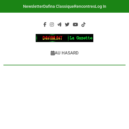
Skip
Newsletter
Dafina Classique
Rencontres
Log In
to
content
DAFINA
Le Net Des Juifs Du Maroc
AU HASARD