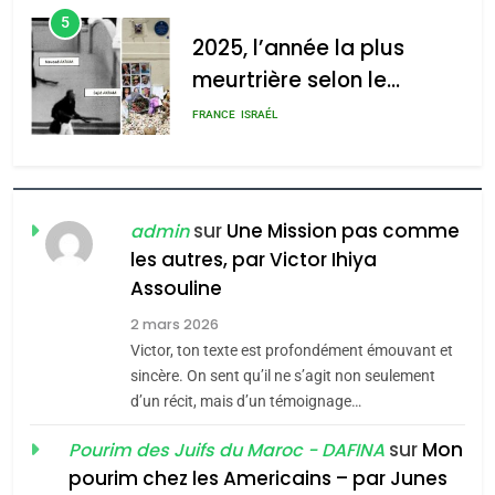
d’ADL contre
5
l’antisémitisme
2025, l’année la plus
meurtrière selon le
admin
0
rapport d’ADL contre
FRANCE
ISRAÉL
l’antisémitisme
6
FIÈRE, DIGNE ET RÉSILIENTE :
POURQUOI JE REVENDIQUE
sur
Une Mission pas comme
admin
MA JUDAÏTE par Thérèse
les autres, par Victor Ihiya
ISRAÉL
JUDAISME
Assouline
Zrihen-Dvir
7
2 mars 2026
CE QUI NOUS MANQUE –
Victor, ton texte est profondément émouvant et
Jacques Hadida
sincère. On sent qu’il ne s’agit non seulement
d’un récit, mais d’un témoignage…
JUDAISME
sur
Mon
Pourim des Juifs du Maroc - DAFINA
8
pourim chez les Americains – par Junes
Maroc : Les amandes de