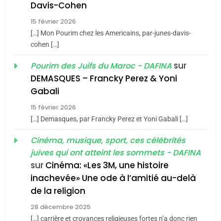
Davis-Cohen
Tafraout, le miel de Tadla
15 février 2026
Azilal consacrés produits
DAFINA
MAROC
[…] Mon Pourim chez les Americains, par-junes-davis-
du terroir
cohen […]
1
Oeil ravageur – Vanessa
sur
Pourim des Juifs du Maroc - DAFINA
De Loya Stauber
DEMASQUES – Francky Perez & Yoni
5
Gabali
CINEMA
ISRAÉL
2025, l’année la plus
15 février 2026
meurtrière selon le rapport
2
[…] Demasques, par Francky Perez et Yoni Gabali […]
«Tu dis génocide, je dis
d’ADL contre
FRANCE
ISRAÉL
guerre»: La nouvelle
Cinéma, musique, sport, ces célébrités
l’antisémitisme
juives qui ont atteint les sommets - DAFINA
chanson de Boy George
6
ISRAÉL
JUDAISME
FIÈRE, DIGNE ET RÉSILIENTE :
sur
Cinéma: «Les 3M, une histoire
inachevée» Une ode à l’amitié au-delà
POURQUOI JE REVENDIQUE
3
de la religion
MA JUDAÏTE par Thérèse
Tout sur la Nostalgie
ISRAÉL
JUDAISME
Zrihen-Dvir
28 décembre 2025
SOUVENIRS
[…] carrière et croyances religieuses fortes n’a donc rien
7