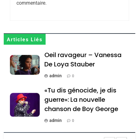
commentaire.
FIÈRE, DIGNE ET RÉSILIENTE :
POURQUOI JE REVENDIQUE
MA JUDAÏTE par Thérèse
ISRAÉL
JUDAISME
Zrihen-Dvir
7
Articles Liés
CE QUI NOUS MANQUE –
Oeil ravageur – Vanessa
Jacques Hadida
De Loya Stauber
JUDAISME
admin
0
8
Maroc : Les amandes de
«Tu dis génocide, je dis
Tafraout, le miel de Tadla
guerre»: La nouvelle
Azilal consacrés produits
DAFINA
MAROC
chanson de Boy George
du terroir
1
admin
0
Oeil ravageur – Vanessa
Tout sur la Nostalgie
De Loya Stauber