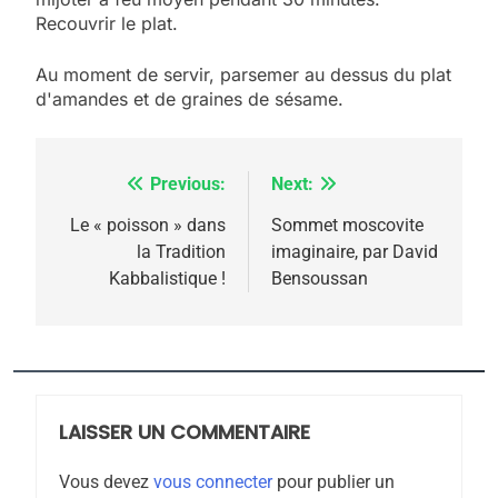
Recouvrir le plat.
Au moment de servir, parsemer au dessus du plat
d'amandes et de graines de sésame.
Previous:
Next:
Navigation
de
Le « poisson » dans
Sommet moscovite
la Tradition
imaginaire, par David
l’article
Kabbalistique !
Bensoussan
5
2025, l’année la plus
meurtrière selon le
rapport d’ADL contre
LAISSER UN COMMENTAIRE
FRANCE
ISRAÉL
l’antisémitisme
Vous devez
vous connecter
pour publier un
6