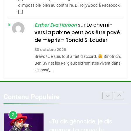
CE QUI NOUS MANQUE –
d’impossible, bien au contraire. D’Hollywood à Facebook
[…]
Jacques Hadida
4
Accords d’Isaac:
sur
Le chemin
JUDAISME
Esther Eva Harbon
l’alliance pourrait
vers la paix ne peut pas être pavé
s’étendre à 13 pays
8
de mépris – Ronald S. Lauder
ISRAÉL
JUDAISME
Maroc : Les amandes de
d’Amérique latine
30 octobre 2025
Tafraout, le miel de Tadla
5
Bravo ! Je suis tout à fait d'accord.
Smotrich,
2025, l’année la plus
Azilal consacrés produits
DAFINA
MAROC
Ben Gvir et les Religieux extrêmistes vivent dans
meurtrière selon le
du terroir
le passé,…
rapport d’ADL contre
1
FRANCE
ISRAÉL
Oeil ravageur – Vanessa De
l’antisémitisme
Loya Stauber
6
Contenu Populaire
FIÈRE, DIGNE ET RÉSILIENTE :
CINEMA
ISRAÉL
POURQUOI JE REVENDIQUE
MA JUDAÏTE par Thérèse
2
ISRAÉL
JUDAISME
«Tu dis génocide, je dis
Zrihen-Dvir
guerre»: La nouvelle
7