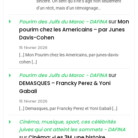
Jacques Hadida
sincère. On sent qu’il ne s’agit non seulement
d’un récit, mais d’un témoignage…
JUDAISME
sur
Mon
Pourim des Juifs du Maroc - DAFINA
8
pourim chez les Americains – par Junes
Maroc : Les amandes de
Davis-Cohen
Tafraout, le miel de Tadla
15 février 2026
Azilal consacrés produits
DAFINA
MAROC
[…] Mon Pourim chez les Americains, par-junes-davis-
du terroir
cohen […]
1
Oeil ravageur – Vanessa
sur
Pourim des Juifs du Maroc - DAFINA
De Loya Stauber
DEMASQUES – Francky Perez & Yoni
5
Gabali
CINEMA
ISRAÉL
2025, l’année la plus
15 février 2026
meurtrière selon le rapport
2
[…] Demasques, par Francky Perez et Yoni Gabali […]
«Tu dis génocide, je dis
d’ADL contre
FRANCE
ISRAÉL
guerre»: La nouvelle
Cinéma, musique, sport, ces célébrités
l’antisémitisme
juives qui ont atteint les sommets - DAFINA
chanson de Boy George
6
ISRAÉL
JUDAISME
FIÈRE, DIGNE ET RÉSILIENTE :
sur
Cinéma: «Les 3M, une histoire