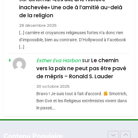
inachevée» Une ode à l’amitié au-delà
POURQUOI JE REVENDIQUE
3
de la religion
MA JUDAÏTE par Thérèse
Tout sur la Nostalgie
ISRAÉL
JUDAISME
Zrihen-Dvir
28 décembre 2025
SOUVENIRS
[…] carrière et croyances religieuses fortes n’a donc rien
7
CE QUI NOUS MANQUE –
d’impossible, bien au contraire. D’Hollywood à Facebook
[…]
Jacques Hadida
4
Accords d’Isaac:
sur
Le chemin
JUDAISME
Esther Eva Harbon
l’alliance pourrait
vers la paix ne peut pas être pavé
s’étendre à 13 pays
8
de mépris – Ronald S. Lauder
ISRAÉL
JUDAISME
Maroc : Les amandes de
d’Amérique latine
30 octobre 2025
Tafraout, le miel de Tadla
5
Bravo ! Je suis tout à fait d'accord.
Smotrich,
2025, l’année la plus
Azilal consacrés produits
DAFINA
MAROC
Ben Gvir et les Religieux extrêmistes vivent dans
meurtrière selon le
du terroir
le passé,…
rapport d’ADL contre
1
FRANCE
ISRAÉL
Oeil ravageur – Vanessa De
l’antisémitisme
Loya Stauber
6
Contenu Populaire
FIÈRE, DIGNE ET RÉSILIENTE :