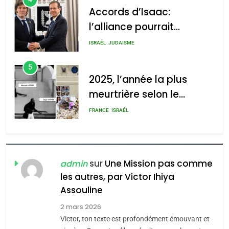
Accords d’Isaac:
l’alliance pourrait
2025, l’année la plus
s’étendre à 13 pays
meurtrière selon le rapport
ISRAÉL
JUDAISME
d’Amérique latine
d’ADL contre
5
l’antisémitisme
2025, l’année la plus
meurtrière selon le
admin
0
rapport d’ADL contre
FRANCE
ISRAÉL
l’antisémitisme
6
FIÈRE, DIGNE ET RÉSILIENTE :
POURQUOI JE REVENDIQUE
sur
Une Mission pas comme
admin
MA JUDAÏTE par Thérèse
les autres, par Victor Ihiya
ISRAÉL
JUDAISME
Assouline
Zrihen-Dvir
7
2 mars 2026
CE QUI NOUS MANQUE –
Victor, ton texte est profondément émouvant et