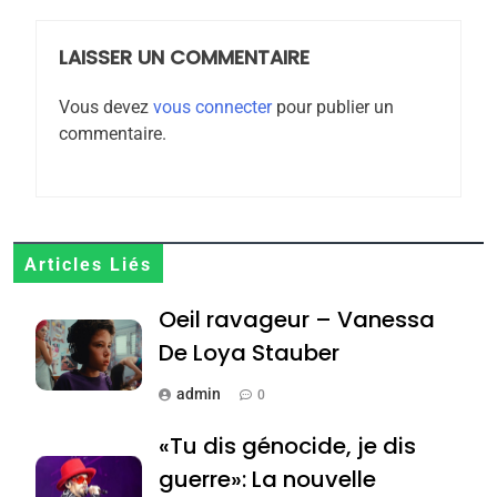
meurtrière selon le
rapport d’ADL contre
LAISSER UN COMMENTAIRE
FRANCE
ISRAÉL
l’antisémitisme
Vous devez
vous connecter
pour publier un
6
commentaire.
FIÈRE, DIGNE ET RÉSILIENTE :
POURQUOI JE REVENDIQUE
MA JUDAÏTE par Thérèse
ISRAÉL
JUDAISME
Zrihen-Dvir
7
Articles Liés
CE QUI NOUS MANQUE –
Oeil ravageur – Vanessa
Jacques Hadida
De Loya Stauber
JUDAISME
admin
0
8
Maroc : Les amandes de
«Tu dis génocide, je dis
Tafraout, le miel de Tadla
guerre»: La nouvelle