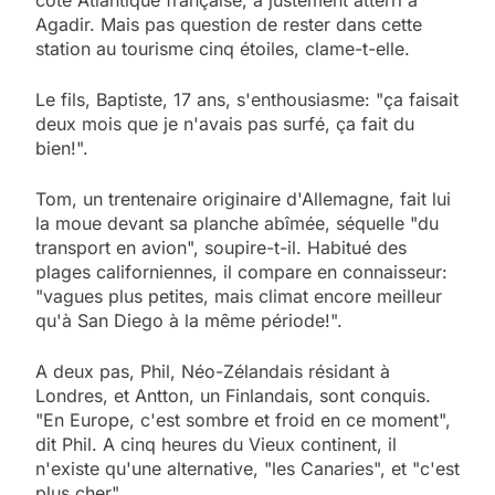
côte Atlantique française, a justement atterri à
Agadir. Mais pas question de rester dans cette
station au tourisme cinq étoiles, clame-t-elle.
Le fils, Baptiste, 17 ans, s'enthousiasme: "ça faisait
deux mois que je n'avais pas surfé, ça fait du
bien!".
Tom, un trentenaire originaire d'Allemagne, fait lui
la moue devant sa planche abîmée, séquelle "du
transport en avion", soupire-t-il. Habitué des
plages californiennes, il compare en connaisseur:
"vagues plus petites, mais climat encore meilleur
qu'à San Diego à la même période!".
A deux pas, Phil, Néo-Zélandais résidant à
Londres, et Antton, un Finlandais, sont conquis.
"En Europe, c'est sombre et froid en ce moment",
dit Phil. A cinq heures du Vieux continent, il
n'existe qu'une alternative, "les Canaries", et "c'est
plus cher".