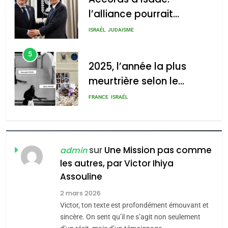
2025, l’année la plus
2025, l’année la plus
meurtrière selon le
meurtrière selon le rapport
rapport d’ADL contre
FRANCE
ISRAÉL
d’ADL contre
l’antisémitisme
l’antisémitisme
6
FIÈRE, DIGNE ET RÉSILIENTE :
admin
0
POURQUOI JE REVENDIQUE
MA JUDAÏTE par Thérèse
ISRAÉL
JUDAISME
Zrihen-Dvir
7
CE QUI NOUS MANQUE –
sur
Une Mission pas comme
admin
Jacques Hadida
les autres, par Victor Ihiya
Assouline
JUDAISME
2 mars 2026
8
Victor, ton texte est profondément émouvant et
Maroc : Les amandes de
sincère. On sent qu’il ne s’agit non seulement
Tafraout, le miel de Tadla