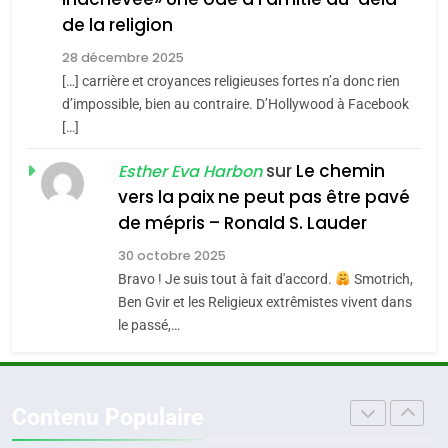
CE QUI NOUS MANQUE –
de la religion
4
Accords d’Isaac:
Jacques Hadida
28 décembre 2025
l’alliance pourrait
[…] carrière et croyances religieuses fortes n’a donc rien
JUDAISME
s’étendre à 13 pays
d’impossible, bien au contraire. D’Hollywood à Facebook
ISRAÉL
JUDAISME
[…]
d’Amérique latine
8
Maroc : Les amandes de
5
sur
Le chemin
Esther Eva Harbon
2025, l’année la plus
Tafraout, le miel de Tadla
vers la paix ne peut pas être pavé
meurtrière selon le
Azilal consacrés produits
DAFINA
MAROC
de mépris – Ronald S. Lauder
rapport d’ADL contre
du terroir
FRANCE
ISRAÉL
30 octobre 2025
l’antisémitisme
1
Bravo ! Je suis tout à fait d'accord.
Smotrich,
Oeil ravageur – Vanessa De
6
Ben Gvir et les Religieux extrêmistes vivent dans
FIÈRE, DIGNE ET RÉSILIENTE :
Loya Stauber
le passé,…
POURQUOI JE REVENDIQUE
CINEMA
ISRAÉL
MA JUDAÏTE par Thérèse
ISRAÉL
JUDAISME
Zrihen-Dvir
2
Contenu Populaire
«Tu dis génocide, je dis
7
CE QUI NOUS MANQUE –
guerre»: La nouvelle