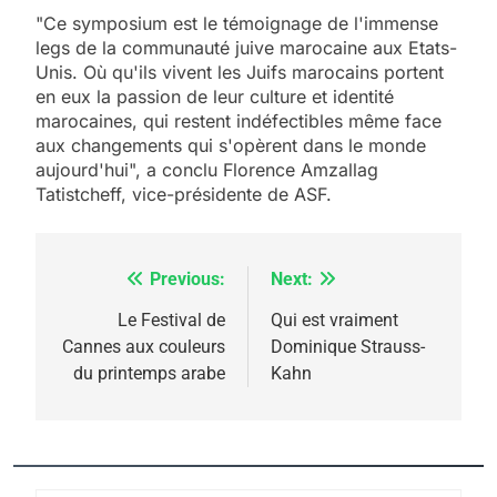
"Ce symposium est le témoignage de l'immense
legs de la communauté juive marocaine aux Etats-
Unis. Où qu'ils vivent les Juifs marocains portent
en eux la passion de leur culture et identité
marocaines, qui restent indéfectibles même face
aux changements qui s'opèrent dans le monde
aujourd'hui", a conclu Florence Amzallag
Tatistcheff, vice-présidente de ASF.
Previous:
Next:
Navigation
5
de
Le Festival de
Qui est vraiment
2025, l’année la plus
Cannes aux couleurs
Dominique Strauss-
l’article
meurtrière selon le
du printemps arabe
Kahn
rapport d’ADL contre
FRANCE
ISRAÉL
l’antisémitisme
6
FIÈRE, DIGNE ET RÉSILIENTE :