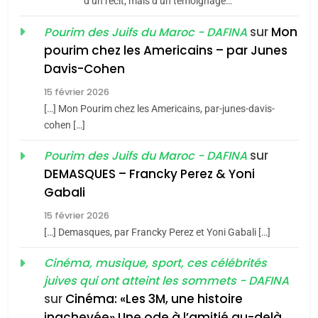
d’un récit, mais d’un témoignage…
Azilal consacrés produits
DAFINA
MAROC
sur
Mon
Pourim des Juifs du Maroc - DAFINA
du terroir
pourim chez les Americains – par Junes
1
Davis-Cohen
Oeil ravageur – Vanessa
De Loya Stauber
15 février 2026
[…] Mon Pourim chez les Americains, par-junes-davis-
CINEMA
ISRAÉL
cohen […]
5
2025, l’année la plus
2
sur
Pourim des Juifs du Maroc - DAFINA
«Tu dis génocide, je dis
meurtrière selon le rapport
DEMASQUES – Francky Perez & Yoni
guerre»: La nouvelle
d’ADL contre
Gabali
FRANCE
ISRAÉL
chanson de Boy George
l’antisémitisme
ISRAÉL
JUDAISME
15 février 2026
6
[…] Demasques, par Francky Perez et Yoni Gabali […]
FIÈRE, DIGNE ET RÉSILIENTE :
3
POURQUOI JE REVENDIQUE
Cinéma, musique, sport, ces célébrités
Tout sur la Nostalgie
MA JUDAÏTE par Thérèse
juives qui ont atteint les sommets - DAFINA
ISRAÉL
JUDAISME
SOUVENIRS
sur
Cinéma: «Les 3M, une histoire
Zrihen-Dvir
inachevée» Une ode à l’amitié au-delà
7