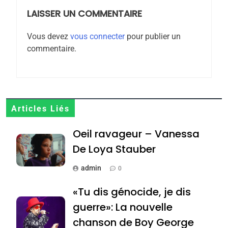
POURQUOI JE REVENDIQUE
LAISSER UN COMMENTAIRE
MA JUDAÏTE par Thérèse
ISRAÉL
JUDAISME
Vous devez
vous connecter
pour publier un
Zrihen-Dvir
commentaire.
7
CE QUI NOUS MANQUE –
Jacques Hadida
JUDAISME
Articles Liés
8
Maroc : Les amandes de
Oeil ravageur – Vanessa
Tafraout, le miel de Tadla
De Loya Stauber
Azilal consacrés produits
DAFINA
MAROC
admin
0
du terroir
1
«Tu dis génocide, je dis
Oeil ravageur – Vanessa
guerre»: La nouvelle
De Loya Stauber
chanson de Boy George