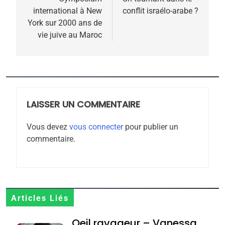
de
2025, l’année la plus
international à New
conflit israélo-arabe ?
l’article
meurtrière selon le
York sur 2000 ans de
vie juive au Maroc
rapport d’ADL contre
FRANCE
ISRAÉL
l’antisémitisme
6
FIÈRE, DIGNE ET RÉSILIENTE :
POURQUOI JE REVENDIQUE
MA JUDAÏTE par Thérèse
LAISSER UN COMMENTAIRE
ISRAÉL
JUDAISME
Zrihen-Dvir
Vous devez
vous connecter
pour publier un
7
commentaire.
CE QUI NOUS MANQUE –
Jacques Hadida
JUDAISME
8
Articles Liés
Maroc : Les amandes de
Oeil ravageur – Vanessa
Tafraout, le miel de Tadla