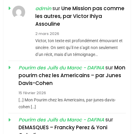
Jacques Hadida
sur
Une Mission pas comme
admin
les autres, par Victor Ihiya
JUDAISME
Assouline
8
2 mars 2026
Maroc : Les amandes de
Victor, ton texte est profondément émouvant et
Tafraout, le miel de Tadla
sincère. On sent qu’il ne s’agit non seulement
Azilal consacrés produits
d’un récit, mais d’un témoignage…
DAFINA
MAROC
du terroir
sur
Mon
Pourim des Juifs du Maroc - DAFINA
1
pourim chez les Americains – par Junes
Oeil ravageur – Vanessa
Davis-Cohen
De Loya Stauber
15 février 2026
5
CINEMA
ISRAÉL
2025, l’année la plus
[…] Mon Pourim chez les Americains, par-junes-davis-
cohen […]
meurtrière selon le rapport
2
«Tu dis génocide, je dis
d’ADL contre
sur
Pourim des Juifs du Maroc - DAFINA
FRANCE
ISRAÉL
guerre»: La nouvelle
l’antisémitisme
DEMASQUES – Francky Perez & Yoni
6