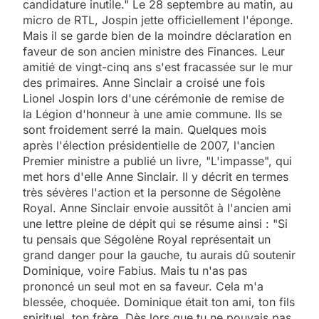
candidature inutile." Le 28 septembre au matin, au
micro de RTL, Jospin jette officiellement l'éponge.
Mais il se garde bien de la moindre déclaration en
faveur de son ancien ministre des Finances. Leur
amitié de vingt-cinq ans s'est fracassée sur le mur
des primaires. Anne Sinclair a croisé une fois
Lionel Jospin lors d'une cérémonie de remise de
la Légion d'honneur à une amie commune. Ils se
sont froidement serré la main. Quelques mois
après l'élection présidentielle de 2007, l'ancien
Premier ministre a publié un livre, "L'impasse", qui
met hors d'elle Anne Sinclair. Il y décrit en termes
très sévères l'action et la personne de Ségolène
Royal. Anne Sinclair envoie aussitôt à l'ancien ami
une lettre pleine de dépit qui se résume ainsi : "Si
tu pensais que Ségolène Royal représentait un
grand danger pour la gauche, tu aurais dû soutenir
Dominique, voire Fabius. Mais tu n'as pas
prononcé un seul mot en sa faveur. Cela m'a
blessée, choquée. Dominique était ton ami, ton fils
spirituel, ton frère. Dès lors que tu ne pouvais pas