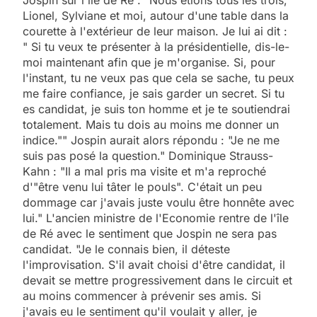
Jospin sur l'île de Ré : "Nous étions tous les trois,
Lionel, Sylviane et moi, autour d'une table dans la
courette à l'extérieur de leur maison. Je lui ai dit :
" Si tu veux te présenter à la présidentielle, dis-le-
moi maintenant afin que je m'organise. Si, pour
l'instant, tu ne veux pas que cela se sache, tu peux
me faire confiance, je sais garder un secret. Si tu
es candidat, je suis ton homme et je te soutiendrai
totalement. Mais tu dois au moins me donner un
indice."" Jospin aurait alors répondu : "Je ne me
suis pas posé la question." Dominique Strauss-
Kahn : "Il a mal pris ma visite et m'a reproché
d'"être venu lui tâter le pouls". C'était un peu
dommage car j'avais juste voulu être honnête avec
lui." L'ancien ministre de l'Economie rentre de l'île
de Ré avec le sentiment que Jospin ne sera pas
candidat. "Je le connais bien, il déteste
l'improvisation. S'il avait choisi d'être candidat, il
devait se mettre progressivement dans le circuit et
au moins commencer à prévenir ses amis. Si
j'avais eu le sentiment qu'il voulait y aller, je