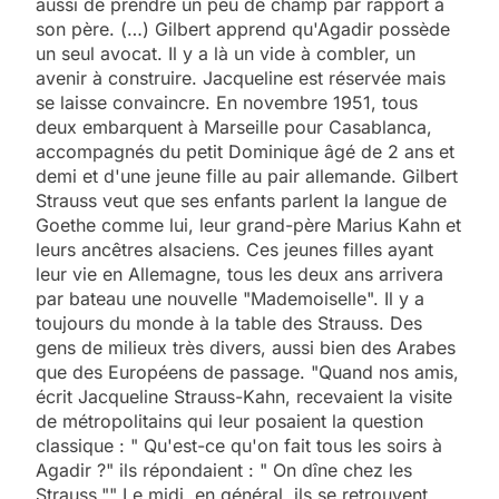
aussi de prendre un peu de champ par rapport à
son père. (…) Gilbert apprend qu'Agadir possède
un seul avocat. Il y a là un vide à combler, un
avenir à construire. Jacqueline est réservée mais
se laisse convaincre. En novembre 1951, tous
deux embarquent à Marseille pour Casablanca,
accompagnés du petit Dominique âgé de 2 ans et
demi et d'une jeune fille au pair allemande. Gilbert
Strauss veut que ses enfants parlent la langue de
Goethe comme lui, leur grand-père Marius Kahn et
leurs ancêtres alsaciens. Ces jeunes filles ayant
leur vie en Allemagne, tous les deux ans arrivera
par bateau une nouvelle "Mademoiselle". Il y a
toujours du monde à la table des Strauss. Des
gens de milieux très divers, aussi bien des Arabes
que des Européens de passage. "Quand nos amis,
écrit Jacqueline Strauss-Kahn, recevaient la visite
de métropolitains qui leur posaient la question
classique : " Qu'est-ce qu'on fait tous les soirs à
Agadir ?" ils répondaient : " On dîne chez les
Strauss."" Le midi, en général, ils se retrouvent