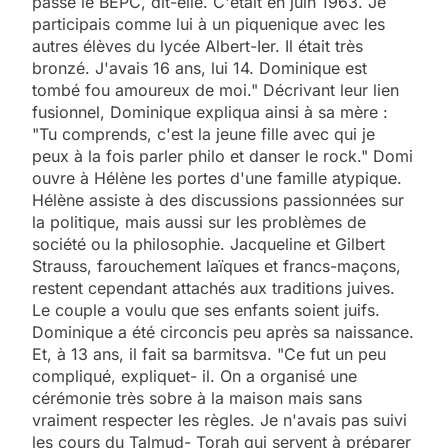
passé le BEPC, dit-elle. C'était en juin 1963. Je
participais comme lui à un piquenique avec les
autres élèves du lycée Albert-Ier. Il était très
bronzé. J'avais 16 ans, lui 14. Dominique est
tombé fou amoureux de moi." Décrivant leur lien
fusionnel, Dominique expliqua ainsi à sa mère :
"Tu comprends, c'est la jeune fille avec qui je
peux à la fois parler philo et danser le rock." Domi
ouvre à Hélène les portes d'une famille atypique.
Hélène assiste à des discussions passionnées sur
la politique, mais aussi sur les problèmes de
société ou la philosophie. Jacqueline et Gilbert
Strauss, farouchement laïques et francs-maçons,
restent cependant attachés aux traditions juives.
Le couple a voulu que ses enfants soient juifs.
Dominique a été circoncis peu après sa naissance.
Et, à 13 ans, il fait sa barmitsva. "Ce fut un peu
compliqué, expliquet- il. On a organisé une
cérémonie très sobre à la maison mais sans
vraiment respecter les règles. Je n'avais pas suivi
les cours du Talmud- Torah qui servent à préparer