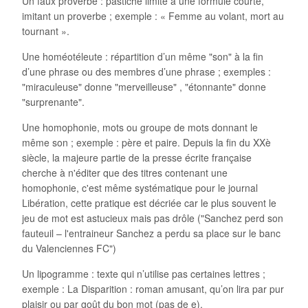
Un faux proverbe : pastiche limité à une formule courte,
imitant un proverbe ; exemple : « Femme au volant, mort au
tournant ».
Une homéotéleute : répartition d’un même "son" à la fin
d’une phrase ou des membres d’une phrase ; exemples :
"miraculeuse" donne "merveilleuse" , "étonnante" donne
"surprenante".
Une homophonie, mots ou groupe de mots donnant le
même son ; exemple : père et paire. Depuis la fin du XXè
siècle, la majeure partie de la presse écrite française
cherche à n'éditer que des titres contenant une
homophonie, c'est même systématique pour le journal
Libération, cette pratique est décriée car le plus souvent le
jeu de mot est astucieux mais pas drôle ("Sanchez perd son
fauteuil – l'entraineur Sanchez a perdu sa place sur le banc
du Valenciennes FC")
Un lipogramme : texte qui n’utilise pas certaines lettres ;
exemple : La Disparition : roman amusant, qu’on lira par pur
plaisir ou par goût du bon mot (pas de e).