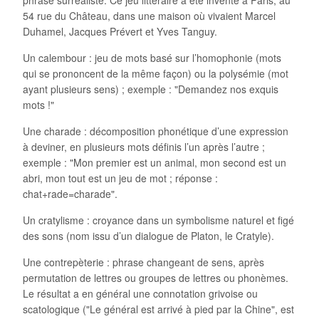
phrase surréaliste. Ce jeu littéraire a été inventé à Paris, au
54 rue du Château, dans une maison où vivaient Marcel
Duhamel, Jacques Prévert et Yves Tanguy.
Un calembour : jeu de mots basé sur l’homophonie (mots
qui se prononcent de la même façon) ou la polysémie (mot
ayant plusieurs sens) ; exemple : "Demandez nos exquis
mots !"
Une charade : décomposition phonétique d’une expression
à deviner, en plusieurs mots définis l’un après l’autre ;
exemple : "Mon premier est un animal, mon second est un
abri, mon tout est un jeu de mot ; réponse :
chat+rade=charade".
Un cratylisme : croyance dans un symbolisme naturel et figé
des sons (nom issu d’un dialogue de Platon, le Cratyle).
Une contrepèterie : phrase changeant de sens, après
permutation de lettres ou groupes de lettres ou phonèmes.
Le résultat a en général une connotation grivoise ou
scatologique ("Le général est arrivé à pied par la Chine", est