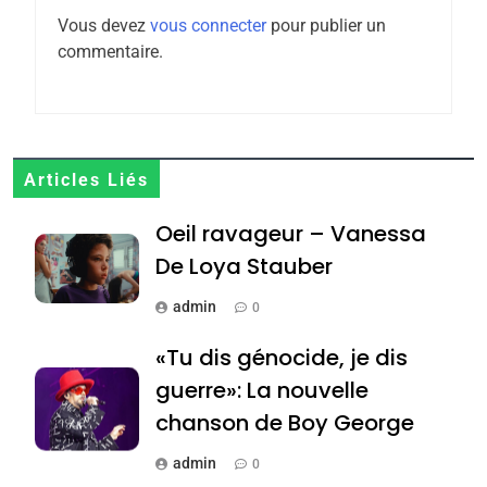
l’antisémitisme
Vous devez
vous connecter
pour publier un
6
commentaire.
FIÈRE, DIGNE ET RÉSILIENTE :
POURQUOI JE REVENDIQUE
MA JUDAÏTE par Thérèse
ISRAÉL
JUDAISME
Zrihen-Dvir
7
Articles Liés
CE QUI NOUS MANQUE –
Oeil ravageur – Vanessa
Jacques Hadida
De Loya Stauber
JUDAISME
admin
0
8
Maroc : Les amandes de
«Tu dis génocide, je dis
Tafraout, le miel de Tadla
guerre»: La nouvelle
Azilal consacrés produits
DAFINA
MAROC
chanson de Boy George
du terroir
1
admin
0