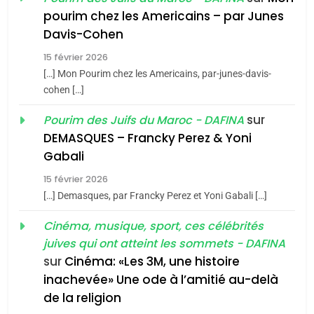
8
pourim chez les Americains – par Junes
Maroc : Les amandes de
Davis-Cohen
Tafraout, le miel de Tadla
15 février 2026
Azilal consacrés produits
DAFINA
MAROC
[…] Mon Pourim chez les Americains, par-junes-davis-
du terroir
cohen […]
1
Oeil ravageur – Vanessa
sur
Pourim des Juifs du Maroc - DAFINA
De Loya Stauber
DEMASQUES – Francky Perez & Yoni
5
Gabali
CINEMA
ISRAÉL
2025, l’année la plus
15 février 2026
meurtrière selon le rapport
2
[…] Demasques, par Francky Perez et Yoni Gabali […]
«Tu dis génocide, je dis
d’ADL contre
FRANCE
ISRAÉL
guerre»: La nouvelle
Cinéma, musique, sport, ces célébrités
l’antisémitisme
juives qui ont atteint les sommets - DAFINA
chanson de Boy George
6
ISRAÉL
JUDAISME
FIÈRE, DIGNE ET RÉSILIENTE :
sur
Cinéma: «Les 3M, une histoire
inachevée» Une ode à l’amitié au-delà
POURQUOI JE REVENDIQUE
3
de la religion
MA JUDAÏTE par Thérèse
Tout sur la Nostalgie
ISRAÉL
JUDAISME