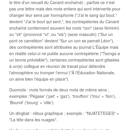
le titre d'un recueil du Canard enchaîné) ; parfois ce n'est
pas une lettre mais des mots entiers qui sont intervertis pour
changer leur sens par homophonie ("J'ai le sang qui bout."
devient "J'ai le bout qui sent.", les contrepèteries du Canard
enchaîné contiennent souvent les mots "con" (sexe féminin)
ou "vit" (prononcé "vi", ou "vis") (sexe masculin) ("Sur un
pont ce caméléon" devient "Sur un con se pamait Léon"),
des contrepèteries sont attribuées au journal L'Équipe mais
en réalité celui-ci ne publie aucune contrepèterie ("Tsonga a
un tennis prévisible"), certaines contrepèteries sont glissées
à un(e) collègue en réunion de travail pour détendre
l'atmosphère ou tromper l'ennui ("À l'Éducation Nationale,
on aime bien l'équipe en place").
Duomots : mots formés de deux mots de même sens ;
exemples :'Pégase' ('pet' + 'gaz'), 'trouffion' ('trou' + 'fion'),
'Bourvil' ('bourg' + 'ville').
Un dingbat : rébus graphique ; exemple : "NUATETEGES" =
"La tête dans les nuages".