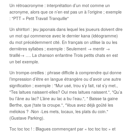
Un rétroacronyme : interprétation d’un mot comme un
acronyme, alors que ce n’en est pas un à l’origine ; exemple
: "PTT = Petit Travail Tranquille"
Un shiritori : jeu japonais dans lequel les joueurs doivent dire
un mot qui commence avec le dernier kana (idéogramme)
du mot précédemment cité. En français on utilise la ou les
dernières syllabes ; exemple : Seulement → mentir →
tiraillé→ …. La chanson enfantine Trois petits chats en est
un bel exemple.
Un trompe-oreilles : phrase difficile à comprendre qui donne
l’impression d’être en langue étrangère ou d’avoir une autre
signification ; exemple : "Mur usé, trou s’y fait, rat s’y met.,
"Tes laitues naissent-elles? Oui mes laitues naissent.", "Qu’a
bu l’âne au lac? L’âne au lac a bu l’eau.", " Baisse ta gaine
Berthe, que j'tate ta croupe.", "Vous avez déjà goûté les
mélokos ? -Non -Les mets, locaux, les plats du coin."
(Gustave Parking).
Toc toc toc ! : Blagues commençant par « toc toc toc » et