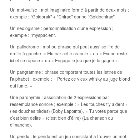
Un mot-valise : mot imaginaire formé à partir de deux mots ;
exemple : "Goldorak" + "Chirac" donne "Goldochirac"
Un néologisme : personnalisation d’une expression ;
exemple : "myspacien".
Un palindrome : mot ou phrase qui peut aussi se lire de
droite à gauche. « Élu par cette crapule » ou « Ésope reste
ici et se repose » ou « Engage le jeu que je le gagne ».
Un pangramme : phrase comportant toutes les lettres de
l’alphabet ; exemple : « Portez ce vieux whisky au juge blond
qui fume. »
Une paronymie : association de 2 expressions par
ressemblance sonore ; exemple : « Les touches t'y aident »
(les douches tièdes) (Boby Lapointe), « Tu votes parce que
c’est bien délire » (c’est bien d’élire) (La chanson du
dimanche).
Un pendu : le pendu est un jeu consistant à trouver un mot