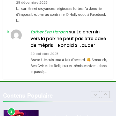
Zrihen-Dvir
28 décembre 2025
SOUVENIRS
[…] carrière et croyances religieuses fortes n’a donc rien
7
CE QUI NOUS MANQUE –
d’impossible, bien au contraire. D’Hollywood à Facebook
[…]
Jacques Hadida
4
Accords d’Isaac:
sur
Le chemin
JUDAISME
Esther Eva Harbon
l’alliance pourrait
vers la paix ne peut pas être pavé
s’étendre à 13 pays
8
de mépris – Ronald S. Lauder
ISRAÉL
JUDAISME
Maroc : Les amandes de
d’Amérique latine
30 octobre 2025
Tafraout, le miel de Tadla
5
Bravo ! Je suis tout à fait d'accord.
Smotrich,
2025, l’année la plus
Azilal consacrés produits
DAFINA
MAROC
Ben Gvir et les Religieux extrêmistes vivent dans
meurtrière selon le
du terroir
le passé,…
rapport d’ADL contre
1
FRANCE
ISRAÉL
Oeil ravageur – Vanessa De
l’antisémitisme
Loya Stauber
6
Contenu Populaire
FIÈRE, DIGNE ET RÉSILIENTE :
CINEMA
ISRAÉL
POURQUOI JE REVENDIQUE
MA JUDAÏTE par Thérèse
2
ISRAÉL
JUDAISME