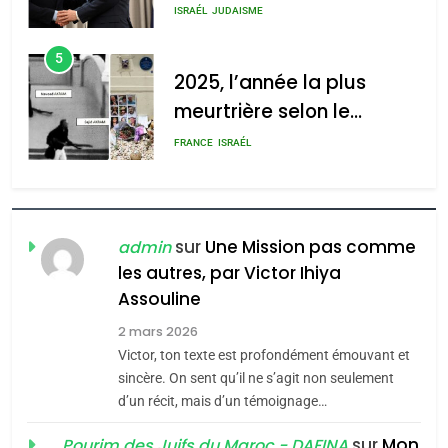
s’étendre à 13 pays
meurtrière selon le rapport
ISRAÉL
JUDAISME
d’Amérique latine
d’ADL contre
5
l’antisémitisme
2025, l’année la plus
meurtrière selon le
admin
0
rapport d’ADL contre
FRANCE
ISRAÉL
l’antisémitisme
6
FIÈRE, DIGNE ET RÉSILIENTE :
POURQUOI JE REVENDIQUE
sur
Une Mission pas comme
admin
MA JUDAÏTE par Thérèse
les autres, par Victor Ihiya
ISRAÉL
JUDAISME
Assouline
Zrihen-Dvir
7
2 mars 2026
CE QUI NOUS MANQUE –
Victor, ton texte est profondément émouvant et
Jacques Hadida
sincère. On sent qu’il ne s’agit non seulement
d’un récit, mais d’un témoignage…
JUDAISME
sur
Mon
Pourim des Juifs du Maroc - DAFINA