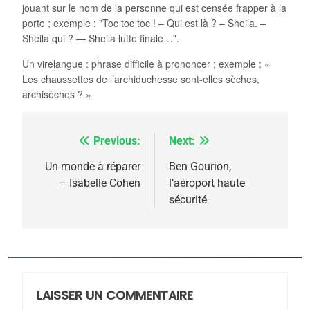
jouant sur le nom de la personne qui est censée frapper à la
porte ; exemple : "Toc toc toc ! – Qui est là ? – Sheila. –
Sheila qui ? — Sheila lutte finale…".
Un virelangue : phrase difficile à prononcer ; exemple : «
Les chaussettes de l’archiduchesse sont-elles sèches,
archisèches ? »
Previous:
Next:
Navigation
de
Un monde à réparer
Ben Gourion,
– Isabelle Cohen
l’aéroport haute
l’article
sécurité
5
2025, l’année la plus
meurtrière selon le
rapport d’ADL contre
LAISSER UN COMMENTAIRE
FRANCE
ISRAÉL