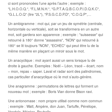
ci sont prononcées l’une après l’autre ; exemple :
"L.H.O.O.Q.", "F.L.M.N.H.", "G.P.T.A.Q.B.C.O.P.I.D.Q.K.C",
"G.L.L.O.Q" (lire "2L"), "P.S.G.C.D.P.D", "C.O.Q.P",…
Un ambigramme : mot qui, par un jeu de symétrie (centrale,
horizontale ou verticale), soit se transformera en un autre
mot, soit gardera son apparence ; exemple : "suissesse" qui
retourné à 180° donne "assassins", "NON" qui retourné à
180° se lit toujours "NON", "ECHEC" qui peut être lu de la
même manière en plaçant un miroir sous le mot.
Un anacyclique : mot ayant aussi un sens lorsque lu de
droite à gauche. Exemples : Noël – Léon, tracé – écart, nom
– mon, repas – saper. Laval et radar sont des palindromes,
cas particulier d’anacyclique où le mot s’auto-génère.
Une anagramme : permutations de lettres qui forment un
nouveau mot ; exemple : Boris Vian donne Bison ravi.
Une antonomase : nom propre utilisé comme nom commun
; exemple : Watt, Ampère, don Juan, Tartuffe, Pénélope,
Vandale, Mégère, Poubelle…