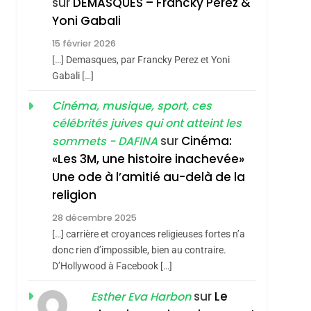
sur
DEMASQUES – Francky Perez &
SOUVENIRS
Yoni Gabali
4
15 février 2026
Accords D’Isaac:
[…] Demasques, par Francky Perez et Yoni
L’alliance Pourrait
Gabali […]
S’étendre À 13 Pays
ISRAÉL
JUDAISME
Cinéma, musique, sport, ces
D’Amérique Latine
5
célébrités juives qui ont atteint les
2025, L’année La Plus
sur
Cinéma:
sommets - DAFINA
Meurtrière Selon Le
«Les 3M, une histoire inachevée»
Rapport D’ADL
FRANCE
ISRAÉL
Une ode à l’amitié au-delà de la
Contre
religion
6
FIÈRE, DIGNE ET
L’antisémitisme
28 décembre 2025
RÉSILIENTE :
[…] carrière et croyances religieuses fortes n’a
POURQUOI JE
donc rien d’impossible, bien au contraire.
ISRAÉL
JUDAISME
REVENDIQUE MA
D’Hollywood à Facebook […]
7
CE QUI NOUS
JUDAÏTE Par Thérèse
sur
Le
Esther Eva Harbon
MANQUE – Jacques
Zrihen-Dvir