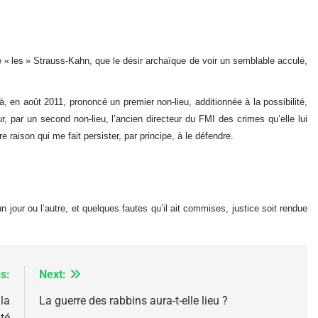
IENTE : POURQUOI JE REVENDIQUE MA JUDAÏTE Par T
rne « les » Strauss-Kahn, que le désir archaïque de voir un semblable acculé,
jà, en août 2011, prononcé un premier non-lieu, additionnée à la possibilité,
r, par un second non-lieu, l’ancien directeur du FMI des crimes qu’elle lui
re raison qui me fait persister, par principe, à le défendre.
un jour ou l’autre, et quelques fautes qu’il ait commises, justice soit rendue
 – Jacques Hadida
s:
Next:
la
La guerre des rabbins aura-t-elle lieu ?
té