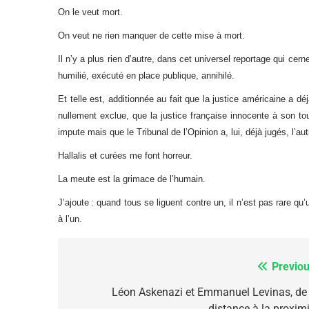
On le veut mort.
FIÈRE, DIGNE ET RÉSIL
On veut ne rien manquer de cette mise à mort.
Dvir
Il n’y a plus rien d’autre, dans cet universel reportage qui ce
humilié, exécuté en place publique, annihilé.
ISRAÉL
JUDAISME
Et telle est, additionnée au fait que la justice américaine a dé
nullement exclue, que la justice française innocente à son tou
impute mais que le Tribunal de l’Opinion a, lui, déjà jugés, l’aut
Hallalis et curées me font horreur.
7
La meute est la grimace de l’humain.
J’ajoute : quand tous se liguent contre un, il n’est pas rare qu’
à l’un.
CE QUI NOUS MANQUE
JUDAISME
Previou
Navigation
de
Léon Askenazi et Emmanuel Levinas, de 
distance à la proximi