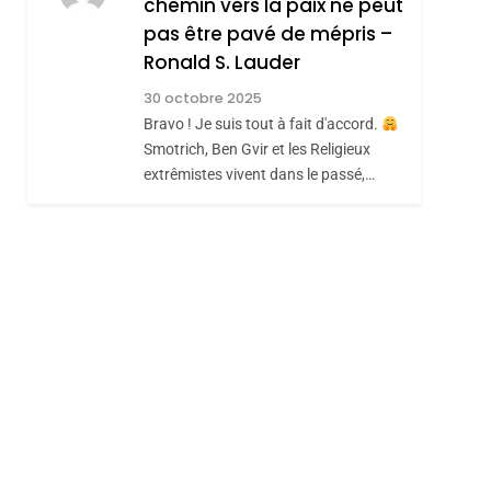
chemin vers la paix ne peut
Hadida
pas être pavé de mépris –
JUDAISME
Ronald S. Lauder
8
Maroc : Les Amandes
30 octobre 2025
De Tafraout, Le Miel
Bravo ! Je suis tout à fait d'accord.
De Tadla Azilal
Smotrich, Ben Gvir et les Religieux
DAFINA
MAROC
extrêmistes vivent dans le passé,…
Consacrés Produits
Du Terroir
sémitisme