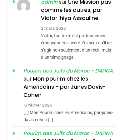
sur
Une Mission pas
admin
Hadida
comme les autres, par
JUDAISME
Victor Ihiya Assouline
8
Maroc : Les Amandes
2 mars 2026
De Tafraout, Le Miel
Victor, ton texte est profondément
De Tadla Azilal
émouvant et sincère. On sent qu’il ne
DAFINA
MAROC
s’agit non seulement d’un récit, mais
Consacrés Produits
1
d’un témoignage…
Oeil Ravageur –
Du Terroir
Vanessa De Loya
Pourim des Juifs du Maroc - DAFINA
sur
Mon pourim chez les
Stauber
CINEMA
ISRAÉL
Americains – par Junes Davis-
2
Cohen
«Tu Dis Génocide, Je
Dis Guerre»: La
15 février 2026
[…] Mon Pourim chez les Americains, par-junes-
Nouvelle Chanson De
ISRAÉL
JUDAISME
davis-cohen […]
Boy George
3
Pourim des Juifs du Maroc - DAFINA
Tout Sur La Nostalgie