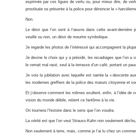
exprimée par ces ligues de vertu ou, pour mieux dire, de ver
prostituée se présente à la police pour dénoncer le « harcèlement
Non.
Le désir que l’on sent à l’œuvre dans cette avant-dernière p
veuille ou non, un désir de meurtre symbolique.
5
Je regarde les photos de l’intéressé qui accompagnent la plupar
Je devine le choix qui y a présidé, les recadrages que l’on a 
le verrait mal rasé, seul à la terrasse d’un café, portant un pa
2025, L’année La Plus
Je vois la jubilation avec laquelle est narrée la « descente aux
les modernes greffiers de la police des mœurs citoyenne et so
FRANCE
ISRAÉL
Et j’observe comment les mêmes exultent, enfin, à l’idée de voir
vision du monde débile, retient ce fantôme à la vie.
On tournera l’histoire dans le sens que l’on voudra.
La vérité est que l’on veut Strauss-Kahn non seulement déchu,
6
Non seulement à terre, mais, comme je l’ai lu chez un comment