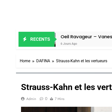
Oeil Ravageur – Vanessa De Loya S
RECENTS
6 Jours Ago
Home
DAFINA
Strauss-Kahn et les vertueurs
Strauss-Kahn et les ver
0
Admin
7 Mins