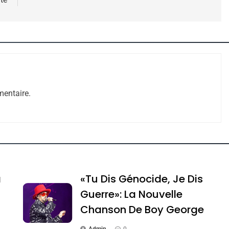
e Tafraout, Le Miel De Tadla Azilal Consacrés P
entaire.
a
«Tu Dis Génocide, Je Dis
Guerre»: La Nouvelle
Chanson De Boy George
ssa De Loya Stauber
Admin
0