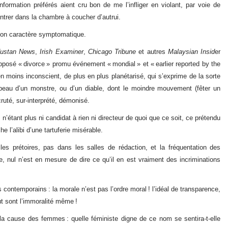
formation préférés aient cru bon de me l’infliger en violant, par voie de
ntrer dans la chambre à coucher d’autrui.
, son caractère symptomatique.
dustan News
,
Irish Examiner
,
Chicago Tribune
et autres
Malaysian Insid
er
upposé « divorce » promu événement « mondial » et « earlier reported by the
en moins inconscient, de plus en plus planétarisé, qui s’exprime de la sorte
 peau d’un monstre, ou d’un diable, dont le moindre mouvement (fêter un
ruté, sur-interprété, démonisé.
n’étant plus ni candidat à rien ni directeur de quoi que ce soit, ce prétendu
e l’alibi d’une tartuferie misérable.
les prétoires, pas dans les salles de rédaction, et la fréquentation des
ce, nul n’est en mesure de dire ce qu’il en est vraiment des incriminations
contemporains : la morale n’est pas l’ordre moral ! l’idéal de transparence,
out sont l’immoralité même !
la cause des femmes : quelle féministe digne de ce nom se sentira-t-elle