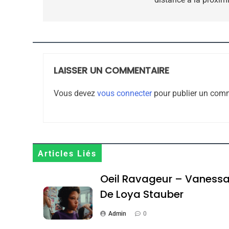
l’article
8
LAISSER UN COMMENTAIRE
Maroc : Les Amandes D
Terroir
Vous devez
vous connecter
pour publier un comm
DAFINA
MAROC
Articles Liés
1
Oeil Ravageur – Vaness
De Loya Stauber
Admin
0
Oeil Ravageur – Vane