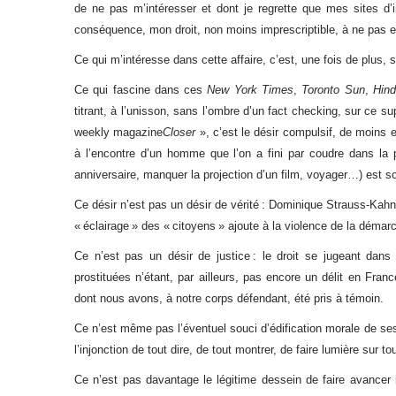
de ne pas m’intéresser et dont je regrette que mes sites d’in
conséquence, mon droit, non moins imprescriptible, à ne pas e
Ce qui m’intéresse dans cette affaire, c’est, une fois de plus
Ce qui fascine dans ces
New York Times
,
Toronto Sun
,
Hin
titrant, à l’unisson, sans l’ombre d’un fact checking, sur ce s
weekly magazine
Closer
», c’est le désir compulsif, de moins 
à l’encontre d’un homme que l’on a fini par coudre dans la
anniversaire, manquer la projection d’un film, voyager…) est sc
Ce désir n’est pas un désir de vérité : Dominique Strauss-Kahn 
« éclairage » des « citoyens » ajoute à la violence de la démarch
Ce n’est pas un désir de justice : le droit se jugeant dans 
prostituées n’étant, par ailleurs, pas encore un délit en Fran
dont nous avons, à notre corps défendant, été pris à témoin.
Ce n’est même pas l’éventuel souci d’édification morale de ses 
l’injonction de tout dire, de tout montrer, de faire lumière sur t
Ce n’est pas davantage le légitime dessein de faire avancer 