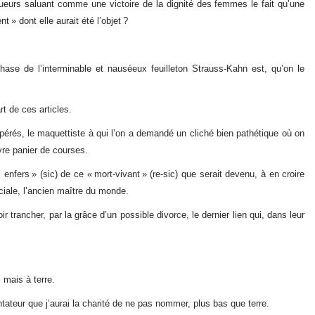
tueurs saluant comme une victoire de la dignité des femmes le fait qu’une
 » dont elle aurait été l’objet ?
hase de l’interminable et nauséeux feuilleton Strauss-Kahn est, qu’on le
t de ces articles.
opérés, le maquettiste à qui l’on a demandé un cliché bien pathétique où on
uvre panier de courses.
 Meurtrière Selon Le Rapport D’ADL Contre L’anti
 enfers » (sic) de ce « mort-vivant » (re-sic) que serait devenu, à en croire
ciale, l’ancien maître du monde.
 trancher, par la grâce d’un possible divorce, le dernier lien qui, dans leur
 mais à terre.
ateur que j’aurai la charité de ne pas nommer, plus bas que terre.