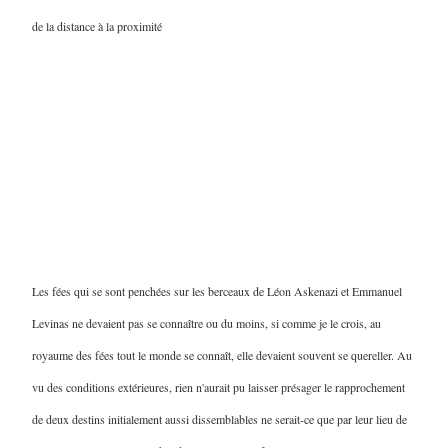
de la distance à la proximité
Les fées qui se sont penchées sur les berceaux de Léon Askenazi et Emmanuel
Levinas ne devaient pas se connaître ou du moins, si comme je le crois, au
royaume des fées tout le monde se connaît, elle devaient souvent se quereller. Au
vu des conditions extérieures, rien n'aurait pu laisser présager le rapprochement
de deux destins initialement aussi dissemblables ne serait-ce que par leur lieu de