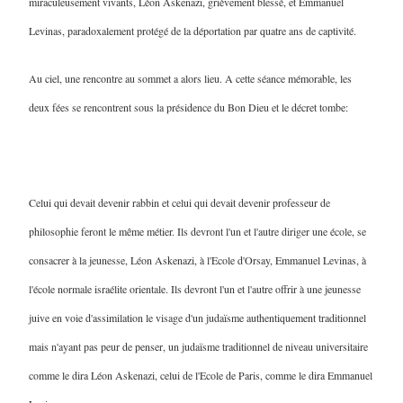
miraculeusement vivants, Léon Askenazi, grièvement blessé, et Emmanuel
Levinas, paradoxalement protégé de la déportation par quatre ans de captivité.
Au ciel, une rencontre au sommet a alors lieu. A cette séance mémorable, les
deux fées se rencontrent sous la présidence du Bon Dieu et le décret tombe:
Celui qui devait devenir rabbin et celui qui devait devenir professeur de
philosophie feront le même métier. Ils devront l'un et l'autre diriger une école, se
consacrer à la jeunesse, Léon Askenazi, à l'Ecole d'Orsay, Emmanuel Levinas, à
l'école normale israélite orientale. Ils devront l'un et l'autre offrir à une jeunesse
juive en voie d'assimilation le visage d'un judaïsme authentiquement traditionnel
mais n'ayant pas peur de penser, un judaïsme traditionnel de niveau universitaire
comme le dira Léon Askenazi, celui de l'Ecole de Paris, comme le dira Emmanuel