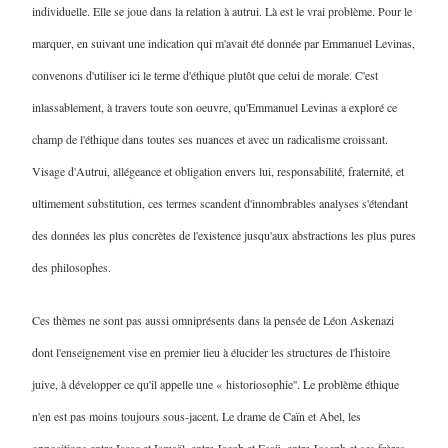
individuelle. Elle se joue dans la relation à autrui. Là est le vrai problème. Pour le
marquer, en suivant une indication qui m'avait été donnée par Emmanuel Levinas,
convenons d'utiliser ici le terme d'éthique plutôt que celui de morale. C'est
inlassablement, à travers toute son oeuvre, qu'Emmanuel Levinas a exploré ce
champ de l'éthique dans toutes ses nuances et avec un radicalisme croissant.
Visage d'Autrui, allégeance et obligation envers lui, responsabilité, fraternité, et
ultimement substitution, ces termes scandent d'innombrables analyses s'étendant
des données les plus concrètes de l'existence jusqu'aux abstractions les plus pures
des philosophes.
Ces thèmes ne sont pas aussi omniprésents dans la pensée de Léon Askenazi
dont l'enseignement vise en premier lieu à élucider les structures de l'histoire
juive, à développer ce qu'il appelle une « historiosophie''. Le problème éthique
n'en est pas moins toujours sous-jacent. Le drame de Caïn et Abel, les