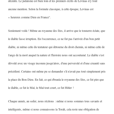
décidée. Le judaïsme est bien loin et les premiers écrits de Levinas n'y font
aucune mention. Selon la formule classique, à cette époque, Levinas est
« heureux comme Dieu en France''.
Seulement voilà ! Même au royaume des fées, il arrive que le tonnerre éclate, que
le diable fasse irruption. En l'occurrence, ce ne fut pas l'arrivée d'un bon petit
diable, ni même celle du tentateur qui détourne du droit chemin, ni même celle de
l'ange de la mort auquel la nature et l'histoire nous ont accoutumé. Le diable s'est
dévoilé avec un visage inconnu jusqu'alors, d'une perversité et d'une cruauté sans
précédent. Certains ont même pu se demander s'il n'avait pas tout simplement pris
la place du Bon Dieu. En fait, ce qui ébranla le royaume des fées, ce fut pire que
le diable, ce fut le Mal, le Mal tout court, ce fut Hitler !
Chaque année, au seder, nous récitons : même si nous sommes tous savants et
intelligents, même si nous connaissons la Torah, cela reste une obligation de