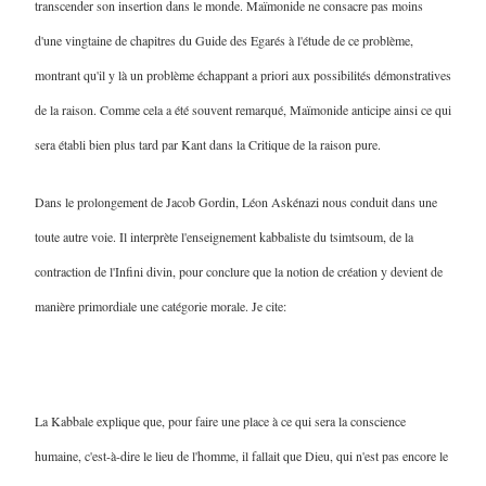
transcender son insertion dans le monde. Maïmonide ne consacre pas moins
d'une vingtaine de chapitres du Guide des Egarés à l'étude de ce problème,
montrant qu'il y là un problème échappant a priori aux possibilités démonstratives
de la raison. Comme cela a été souvent remarqué, Maïmonide anticipe ainsi ce qui
sera établi bien plus tard par Kant dans la Critique de la raison pure.
Dans le prolongement de Jacob Gordin, Léon Askénazi nous conduit dans une
toute autre voie. Il interprète l'enseignement kabbaliste du tsimtsoum, de la
contraction de l'Infini divin, pour conclure que la notion de création y devient de
manière primordiale une catégorie morale. Je cite
:
La Kabbale explique que, pour faire une place à ce qui sera la conscience
humaine, c'est-à-dire le lieu de l'homme, il fallait que Dieu, qui n'est pas encore le