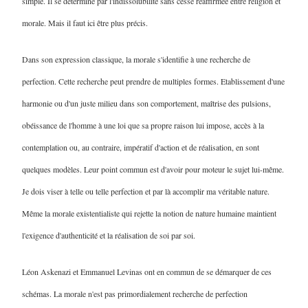
simple. Il se détermine par l'indissolubilité sans cesse réaffirmée entre religion et
morale. Mais il faut ici être plus précis.
Dans son expression classique, la morale s'identifie à une recherche de
perfection. Cette recherche peut prendre de multiples formes. Etablissement d'une
harmonie ou d'un juste milieu dans son comportement, maîtrise des pulsions,
obéissance de l'homme à une loi que sa propre raison lui impose, accès à la
contemplation ou, au contraire, impératif d'action et de réalisation, en sont
quelques modèles. Leur point commun est d'avoir pour moteur le sujet lui-même.
Je dois viser à telle ou telle perfection et par là accomplir ma véritable nature.
Même la morale existentialiste qui rejette la notion de nature humaine maintient
l'exigence d'authenticité et la réalisation de soi par soi.
Léon Askenazi et Emmanuel Levinas ont en commun de se démarquer de ces
schémas. La morale n'est pas primordialement recherche de perfection