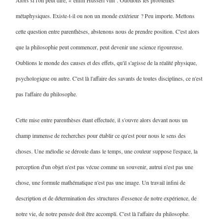
Alors si l'on peut dire, « enfin Husserl vint''. Oublions les problèmes
métaphysiques. Existe-t-il ou non un monde extérieur ? Peu importe. Mettons
cette question entre parenthèses, abstenons nous de prendre position. C'est alors
que la philosophie peut commencer, peut devenir une science rigoureuse.
Oublions le monde des causes et des effets, qu'il s'agisse de la réalité physique,
psychologique ou autre. C'est là l'affaire des savants de toutes disciplines, ce n'est
pas l'affaire du philosophe.
Cette mise entre parenthèses étant effectuée, il s'ouvre alors devant nous un
champ immense de recherches pour établir ce qu'est pour nous le sens des
choses. Une mélodie se déroule dans le temps, une couleur suppose l'espace, la
perception d'un objet n'est pas vécue comme un souvenir, autrui n'est pas une
chose, une formule mathématique n'est pas une image. Un travail infini de
description et de détermination des structures d'essence de notre expérience, de
notre vie, de notre pensée doit être accompli. C'est là l'affaire du philosophe.