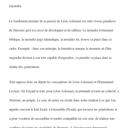
rejoindra.
Le fondement premier de la pensée de Léon Askenazi est cette vision grandiose
de l'histoire qu'il n'a cessé de développer et de raffiner. Le moindre événement
biblique, la moindre page talmudique, la moindre loi, trouve sa place dans ce
cadre. Exemple : dans son principe, la barmitzva marque le moment où l'être
engendré devient à son tour capable d'engendrer, va prendre sa place dans la
chaîne des générations.
Tout oppose donc au départ les conceptions de Léon Askenazi et d'Emmanuel
Levinas. En forçant le trait, pour Léon Askenazi, la primauté revient au collectif, à
l'histoire, au peuple. Le sens de notre vie réside dans notre relation à ce que l'on
appelle souvent le klal Israel, à l'ensemble d'Israël, qui traverse les générations et
a pour vocation de rassembler et rendre compatible en son sein, de réaliser une
synthèse de toutes les modalités de l'humain. A l'inverse pour Emmanuel