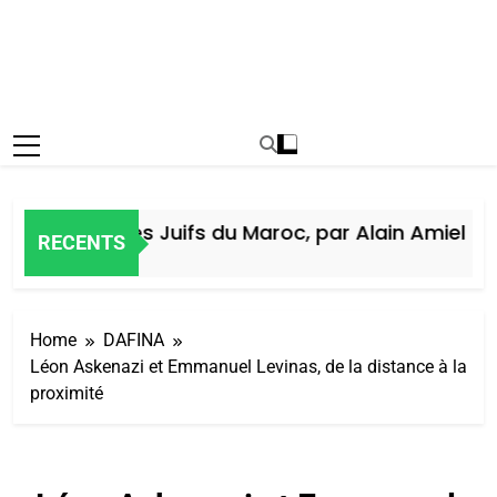
Histoire des Juifs du Maroc, par Alain Amiel
RECENTS
1 Semaine Ago
Home
DAFINA
Léon Askenazi et Emmanuel Levinas, de la distance à la
proximité