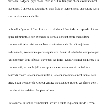
naissance, l'Algérie, pays chaud, avec sa culture française et son environnement
musulman, d'un côté, la Lituanie, un pays froid et même glacial, une culture russe
et un environnement chrétien.
Le familles également étaient bien dissemblables. Léon Askenazi appartient à une
lignée rabbinique, et son existence se déroule donc au centre même d'une
communauté juive relativement bien structurée et unie. Sa culture juive est
traditionnelle, avec comme pierre angulaire le Talmud et la halakha, complétée par
l'enseignement de la kabbale. Par toutes ses fibres, Léon Askenazi est intégré à la
communauté, au peuple juif, y compris dans ses coutumes et son folklore.
J'entends encore la résonance inimitable, la résonance littéralement inouïe, de la
prière Bedil Veiaavor de Kippour cantilée par Manitou. Et tous ces chants dont il
connaissait les variations les plus infimes.
En revanche, la famille d'Emmanuel Levinas a quitté le quartier juif de Kovno,