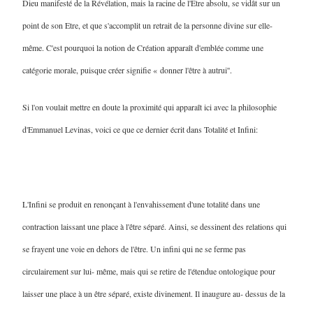
Dieu manifesté de la Révélation, mais la racine de l'Etre absolu, se vidât sur un
point de son Etre, et que s'accomplit un retrait de la personne divine sur elle-
même. C'est pourquoi la notion de Création apparaît d'emblée comme une
catégorie morale, puisque créer signifie « donner l'être à autrui''.
Si l'on voulait mettre en doute la proximité qui apparaît ici avec la philosophie
d'Emmanuel Levinas, voici ce que ce dernier écrit dans Totalité et Infini
:
L'Infini se produit en renonçant à l'envahissement d'une totalité dans une
contraction laissant une place à l'être séparé. Ainsi, se dessinent des relations qui
se frayent une voie en dehors de l'être. Un infini qui ne se ferme pas
circulairement sur lui- même, mais qui se retire de l'étendue ontologique pour
laisser une place à un être séparé, existe divinement. Il inaugure au- dessus de la