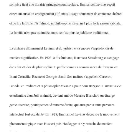
son père tient une librairie principalement scolaire. Emmanuel Levinas reçoit
certes lui aussi un enseignement juif, mais il s'agit seulement de connaître l'hébreu
et de lire la Bible. Ni Talmud, ni philosophie juive, ni à plus forte raison kabbale.
La famille n'est pas assimilée, mais ce n'est plus le judaïsme traditionnel.
La distance d'Emmanuel Levinas et du judaïsme va encore s'approfondir de
manière significative. En 1923, à dix-huit ans, il arrive à Strasbourg et s'engage
dans des études de philosophie. Il perfectionne sa connaissance du français en
lisant Corneille, Racine et Georges Sand. Ses maîtres s'appellent Carteron,
Blondel et Pradines et la philosophie vivante a pour nom Bergson. Il mène la vie
estudiantine d'un Juif assimilé, devient ami de Maurice Blanchot, un étrange
génie littéraire, politiquement d'extrême droite, qui aura par la suite parcours
intellectuel fort accidenté. En 1928, Emmanuel Levinas découvre le mouvement
phénoménologique avec Husserl puis Heidegger et s'y rattache de manière