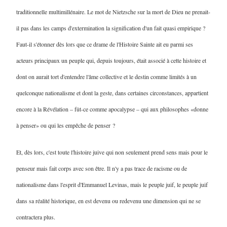
traditionnelle multimillénaire. Le mot de Nietzsche sur la mort de Dieu ne prenait-
il pas dans les camps d'extermination la signification d'un fait quasi empirique ?
Faut-il s'étonner dès lors que ce drame de l'Histoire Sainte ait eu parmi ses
acteurs principaux un peuple qui, depuis toujours, était associé à cette histoire et
dont on aurait tort d'entendre l'âme collective et le destin comme limités à un
quelconque nationalisme et dont la geste, dans certaines circonstances, appartient
encore à la Révélation – fût-ce comme apocalypse – qui aux philosophes «donne
à penser» ou qui les empêche de penser ?
Et, dès lors, c'est toute l'histoire juive qui non seulement prend sens mais pour le
penseur mais fait corps avec son être. Il n'y a pas trace de racisme ou de
nationalisme dans l'esprit d'Emmanuel Levinas, mais le peuple juif, le peuple juif
dans sa réalité historique, en est devenu ou redevenu une dimension qui ne se
contractera plus.