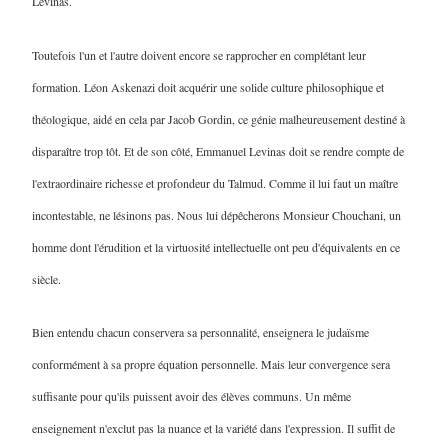
Levinas.
Toutefois l'un et l'autre doivent encore se rapprocher en complétant leur
formation. Léon Askenazi doit acquérir une solide culture philosophique et
théologique, aidé en cela par Jacob Gordin, ce génie malheureusement destiné à
disparaître trop tôt. Et de son côté, Emmanuel Levinas doit se rendre compte de
l'extraordinaire richesse et profondeur du Talmud. Comme il lui faut un maître
incontestable, ne lésinons pas. Nous lui dépêcherons Monsieur Chouchani, un
homme dont l'érudition et la virtuosité intellectuelle ont peu d'équivalents en ce
siècle.
Bien entendu chacun conservera sa personnalité, enseignera le judaïsme
conformément à sa propre équation personnelle. Mais leur convergence sera
suffisante pour qu'ils puissent avoir des élèves communs. Un même
enseignement n'exclut pas la nuance et la variété dans l'expression. Il suffit de