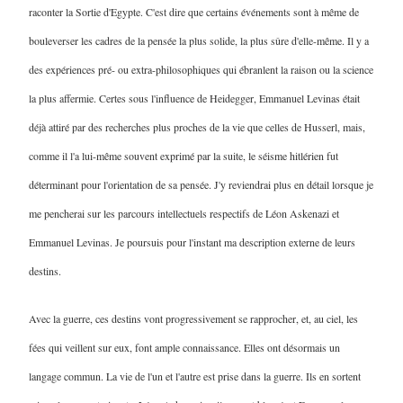
raconter la Sortie d'Egypte. C'est dire que certains événements sont à même de
bouleverser les cadres de la pensée la plus solide, la plus sûre d'elle-même. Il y a
des expériences pré- ou extra-philosophiques qui ébranlent la raison ou la science
la plus affermie. Certes sous l'influence de Heidegger, Emmanuel Levinas était
déjà attiré par des recherches plus proches de la vie que celles de Husserl, mais,
comme il l'a lui-même souvent exprimé par la suite, le séisme hitlérien fut
déterminant pour l'orientation de sa pensée. J'y reviendrai plus en détail lorsque je
me pencherai sur les parcours intellectuels respectifs de Léon Askenazi et
Emmanuel Levinas. Je poursuis pour l'instant ma description externe de leurs
destins.
Avec la guerre, ces destins vont progressivement se rapprocher, et, au ciel, les
fées qui veillent sur eux, font ample connaissance. Elles ont désormais un
langage commun. La vie de l'un et l'autre est prise dans la guerre. Ils en sortent