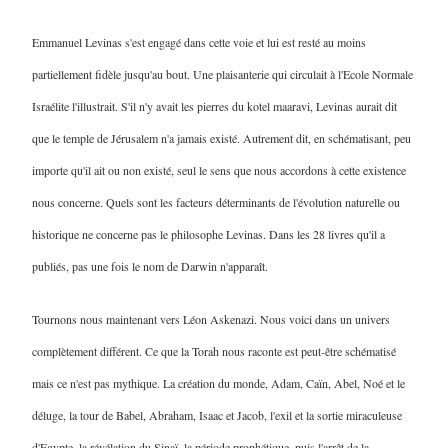
Emmanuel Levinas s'est engagé dans cette voie et lui est resté au moins
partiellement fidèle jusqu'au bout. Une plaisanterie qui circulait à l'Ecole Normale
Israélite l'illustrait. S'il n'y avait les pierres du kotel maaravi, Levinas aurait dit
que le temple de Jérusalem n'a jamais existé. Autrement dit, en schématisant, peu
importe qu'il ait ou non existé, seul le sens que nous accordons à cette existence
nous concerne. Quels sont les facteurs déterminants de l'évolution naturelle ou
historique ne concerne pas le philosophe Levinas. Dans les 28 livres qu'il a
publiés, pas une fois le nom de Darwin n'apparaît.
Tournons nous maintenant vers Léon Askenazi. Nous voici dans un univers
complètement différent. Ce que la Torah nous raconte est peut-être schématisé
mais ce n'est pas mythique. La création du monde, Adam, Caïn, Abel, Noé et le
déluge, la tour de Babel, Abraham, Isaac et Jacob, l'exil et la sortie miraculeuse
d'Egypte, la révélation du Sinaï, la période prophétique, puis l'arrêt de la