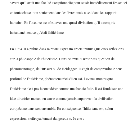
savent qu'il avait une faculté exceptionnelle pour saisir immédiatement l'essentiel
en toute chose, non seulement dans les livres mais aussi dans les rapports
humains. En l'occurrence, c'est avec une quasi-divination qu'il a compris
instantanément ce qu'était l'hitlérisme.
En 1934, il a publié dans la revue Esprit un article intitulé Quelques réflexions
sur la philosophie de l'hitlérisme. Dans ce texte, il n'est plus question de
phénoménologie, de Husserl ou de Heidegger. Il s'agit de comprendre le sens
profond de l'hitlérisme, phénomène réel s'il en est. Levinas montre que
l'hitlérisme n'est pas à considérer comme une banale folie. Il est fondé sur une
idée directrice mettant en cause comme jamais auparavant la civilisation
européenne dans son ensemble. En conséquence, l'hitlérisme est, selon
expression, « effroyablement dangereux ». Je cite :