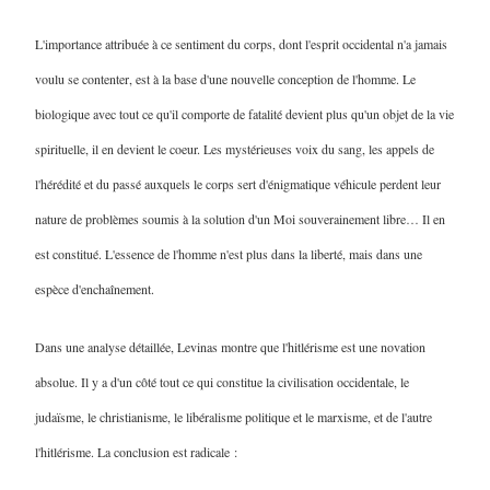
L'importance attribuée à ce sentiment du corps, dont l'esprit occidental n'a jamais
voulu se contenter, est à la base d'une nouvelle conception de l'homme. Le
biologique avec tout ce qu'il comporte de fatalité devient plus qu'un objet de la vie
spirituelle, il en devient le coeur. Les mystérieuses voix du sang, les appels de
l'hérédité et du passé auxquels le corps sert d'énigmatique véhicule perdent leur
nature de problèmes soumis à la solution d'un Moi souverainement libre… Il en
est constitué. L'essence de l'homme n'est plus dans la liberté, mais dans une
espèce d'enchaînement.
Dans une analyse détaillée, Levinas montre que l'hitlérisme est une novation
absolue. Il y a d'un côté tout ce qui constitue la civilisation occidentale, le
judaïsme, le christianisme, le libéralisme politique et le marxisme, et de l'autre
l'hitlérisme. La conclusion est radicale :