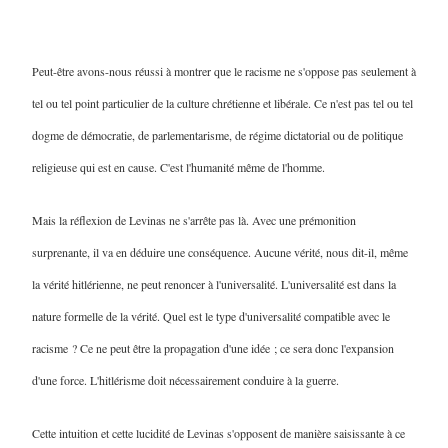
Peut-être avons-nous réussi à montrer que le racisme ne s'oppose pas seulement à
tel ou tel point particulier de la culture chrétienne et libérale. Ce n'est pas tel ou tel
dogme de démocratie, de parlementarisme, de régime dictatorial ou de politique
religieuse qui est en cause. C'est l'humanité même de l'homme.
Mais la réflexion de Levinas ne s'arrête pas là. Avec une prémonition
surprenante, il va en déduire une conséquence. Aucune vérité, nous dit-il, même
la vérité hitlérienne, ne peut renoncer à l'universalité. L'universalité est dans la
nature formelle de la vérité. Quel est le type d'universalité compatible avec le
racisme ? Ce ne peut être la propagation d'une idée ; ce sera donc l'expansion
d'une force. L'hitlérisme doit nécessairement conduire à la guerre.
Cette intuition et cette lucidité de Levinas s'opposent de manière saisissante à ce