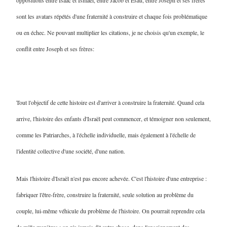
oppositions entre Isaac et Ismaël, entre Jacob et Esaü, entre Joseph et ses frères
sont les avatars répétés d'une fraternité à construire et chaque fois problématique
ou en échec. Ne pouvant multiplier les citations, je ne choisis qu'un exemple, le
conflit entre Joseph et ses frères
:
Tout l'objectif de cette histoire est d'arriver à construire la fraternité. Quand cela
arrive, l'histoire des enfants d'Israël peut commencer, et témoigner non seulement,
comme les Patriarches, à l'échelle individuelle, mais également à l'échelle de
l'identité collective d'une société, d'une nation.
Mais l'histoire d'Israël n'est pas encore achevée. C'est l'histoire d'une entreprise :
fabriquer l'être-frère, construire la fraternité, seule solution au problème du
couple, lui-même véhicule du problème de l'histoire. On pourrait reprendre cela
de mille manières ; on n'a jamais dit autre chose, dans l'enseignement des