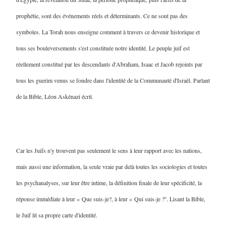
prophétie, sont des événements réels et déterminants. Ce ne sont pas des
symboles. La Torah nous enseigne comment à travers ce devenir historique et
tous ses bouleversements s'est constituée notre identité. Le peuple juif est
réellement constitué par les descendants d'Abraham, Isaac et Jacob rejoints par
tous les guerim venus se fondre dans l'identité de la Communauté d'Israël. Parlant
de la Bible, Léon Askénazi écrit
.
Car les Juifs n'y trouvent pas seulement le sens à leur rapport avec les nations,
mais aussi une information, la seule vraie par delà toutes les sociologies et toutes
les psychanalyses, sur leur être intime, la définition finale de leur spécificité, la
réponse immédiate à leur « Que suis-je?, à leur « Qui suis-je ?''. Lisant la Bible,
le Juif lit sa propre carte d'identité.