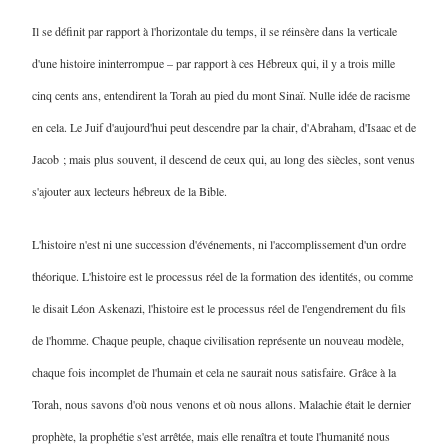
Il se définit par rapport à l'horizontale du temps, il se réinsère dans la verticale
d'une histoire ininterrompue – par rapport à ces Hébreux qui, il y a trois mille
cinq cents ans, entendirent la Torah au pied du mont Sinaï. Nulle idée de racisme
en cela. Le Juif d'aujourd'hui peut descendre par la chair, d'Abraham, d'Isaac et de
Jacob ; mais plus souvent, il descend de ceux qui, au long des siècles, sont venus
s'ajouter aux lecteurs hébreux de la Bible.
L'histoire n'est ni une succession d'événements, ni l'accomplissement d'un ordre
théorique. L'histoire est le processus réel de la formation des identités, ou comme
le disait Léon Askenazi, l'histoire est le processus réel de l'engendrement du fils
de l'homme. Chaque peuple, chaque civilisation représente un nouveau modèle,
chaque fois incomplet de l'humain et cela ne saurait nous satisfaire. Grâce à la
Torah, nous savons d'où nous venons et où nous allons. Malachie était le dernier
prophète, la prophétie s'est arrêtée, mais elle renaîtra et toute l'humanité nous