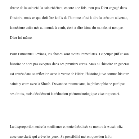
drame de la sainteté, la sainteté étant, encore une fois, non pas Dieu engagé dans
l'histoire, mais ce que doit être le fils de l'homme, c'est-à-dire la créature advenue,
la créature enfin née au monde à venir, c'est-à-dire l'âme du monde, et non pas
Dieu lui-même.
Pour Emmanuel Levinas, les choses sont moins immédiates. Le peuple juif et son
histoire ne sont pas évoqués dans ses premiers écrits. Mais si l'histoire en général
est entrée dans sa réflexion avec la venue de Hitler, l'histoire juive comme histoire
sainte y entre avec la Shoah. Devant ce traumatisme, la philosophie ne perd pas
ses droits, mais décidément la réduction phénoménologique vise trop court.
La disproportion entre la souffrance et toute théodicée se montra à Auschwitz
avec une clarté qui crève les yeux. Sa possibilité met en question la foi