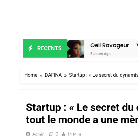
n Amiel
Oeil Ravageur – Vanessa De
RECENTS
5 Jours Ago
Home
DAFINA
Startup : « Le secret du dynami
Startup : « Le secret du
tout le monde a une mère
0
Admin
14 Mins