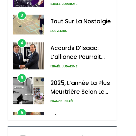
Nouvelle Chanson De
ISRAÉL
JUDAISME
Boy George
3
Tout Sur La Nostalgie
SOUVENIRS
4
Accords D’Isaac:
L’alliance Pourrait
S’étendre À 13 Pays
ISRAÉL
JUDAISME
D’Amérique Latine
5
2025, L’année La Plus
Meurtrière Selon Le
Rapport D’ADL
FRANCE
ISRAÉL
Contre
6
FIÈRE, DIGNE ET
L’antisémitisme
RÉSILIENTE :
POURQUOI JE