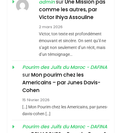
ISRAÉL
JUDAISME
sur
Une Mission pas
admin
REVENDIQUE MA
comme les autres, par
7
CE QUI NOUS
JUDAÏTE Par Thérèse
Victor Ihiya Assouline
MANQUE – Jacques
Zrihen-Dvir
2 mars 2026
Hadida
Victor, ton texte est profondément
JUDAISME
émouvant et sincère. On sent qu’il ne
8
s’agit non seulement d’un récit, mais
Maroc : Les Amandes
d’un témoignage…
De Tafraout, Le Miel
De Tadla Azilal
Pourim des Juifs du Maroc - DAFINA
DAFINA
MAROC
sur
Mon pourim chez les
Consacrés Produits
1
Americains – par Junes Davis-
Oeil Ravageur –
Du Terroir
Cohen
Vanessa De Loya
15 février 2026
Stauber
CINEMA
ISRAÉL
[…] Mon Pourim chez les Americains, par-junes-
2
davis-cohen […]
«Tu Dis Génocide, Je
Pourim des Juifs du Maroc - DAFINA
Dis Guerre»: La