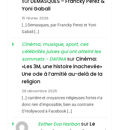
sur
DEMASQUES – Francky Perez &
Nouvelle Chanson De
ISRAÉL
JUDAISME
Yoni Gabali
Boy George
3
15 février 2026
Tout Sur La Nostalgie
[…] Demasques, par Francky Perez et Yoni
SOUVENIRS
Gabali […]
4
Cinéma, musique, sport, ces
Accords D’Isaac:
célébrités juives qui ont atteint les
L’alliance Pourrait
sur
Cinéma:
sommets - DAFINA
S’étendre À 13 Pays
ISRAÉL
JUDAISME
«Les 3M, une histoire inachevée»
D’Amérique Latine
Une ode à l’amitié au-delà de la
5
2025, L’année La Plus
religion
Meurtrière Selon Le
28 décembre 2025
Rapport D’ADL
FRANCE
ISRAÉL
[…] carrière et croyances religieuses fortes n’a
Contre
donc rien d’impossible, bien au contraire.
6
FIÈRE, DIGNE ET
D’Hollywood à Facebook […]
L’antisémitisme
RÉSILIENTE :
sur
Le
Esther Eva Harbon
POURQUOI JE