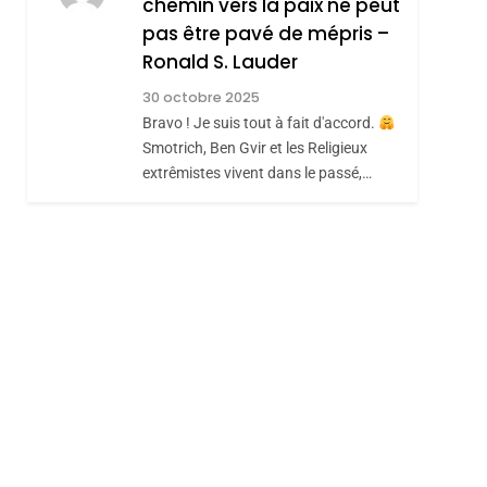
chemin vers la paix ne peut
ISRAÉL
JUDAISME
REVENDIQUE MA
pas être pavé de mépris –
7
CE QUI NOUS
JUDAÏTE Par Thérèse
Ronald S. Lauder
MANQUE – Jacques
Zrihen-Dvir
30 octobre 2025
Hadida
Bravo ! Je suis tout à fait d'accord.
JUDAISME
Smotrich, Ben Gvir et les Religieux
8
extrêmistes vivent dans le passé,…
Maroc : Les Amandes
De Tafraout, Le Miel
De Tadla Azilal
DAFINA
MAROC
Consacrés Produits
Du Terroir