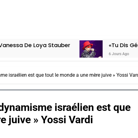
 Loya Stauber
«Tu Dis Génocide, Je 
6 Jours Ago
sme israélien est que tout le monde a une mère juive » Yossi Var
 dynamisme israélien est que
 juive » Yossi Vardi