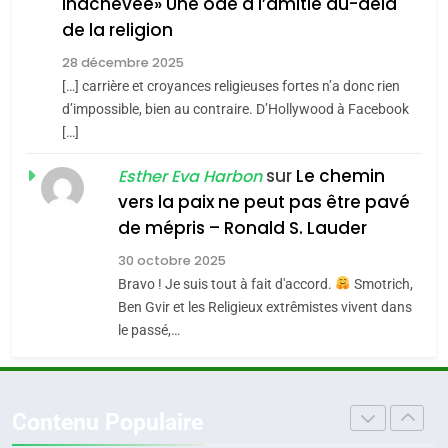
inachevée» Une ode à l’amitié au-delà
Jacques Hadida
4
Accords d’Isaac:
de la religion
JUDAISME
l’alliance pourrait
28 décembre 2025
s’étendre à 13 pays
[…] carrière et croyances religieuses fortes n’a donc rien
8
ISRAÉL
JUDAISME
d’impossible, bien au contraire. D’Hollywood à Facebook
Maroc : Les amandes de
d’Amérique latine
[…]
Tafraout, le miel de Tadla
5
2025, l’année la plus
Azilal consacrés produits
sur
Le chemin
Esther Eva Harbon
DAFINA
MAROC
meurtrière selon le
du terroir
vers la paix ne peut pas être pavé
rapport d’ADL contre
1
de mépris – Ronald S. Lauder
FRANCE
ISRAÉL
Oeil ravageur – Vanessa De
l’antisémitisme
30 octobre 2025
Loya Stauber
6
Bravo ! Je suis tout à fait d'accord.
Smotrich,
FIÈRE, DIGNE ET RÉSILIENTE :
Ben Gvir et les Religieux extrêmistes vivent dans
CINEMA
ISRAÉL
POURQUOI JE REVENDIQUE
le passé,…
MA JUDAÏTE par Thérèse
2
ISRAÉL
JUDAISME
«Tu dis génocide, je dis
Zrihen-Dvir
guerre»: La nouvelle
7
Contenu Populaire
CE QUI NOUS MANQUE –
chanson de Boy George
ISRAÉL
JUDAISME