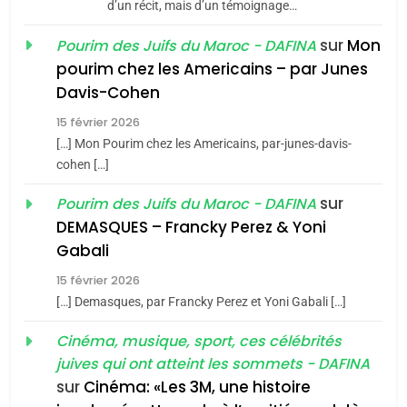
Azilal consacrés produits
d’un récit, mais d’un témoignage…
DAFINA
MAROC
du terroir
sur
Mon
Pourim des Juifs du Maroc - DAFINA
1
pourim chez les Americains – par Junes
Oeil ravageur – Vanessa
Davis-Cohen
De Loya Stauber
15 février 2026
5
CINEMA
ISRAÉL
[…] Mon Pourim chez les Americains, par-junes-davis-
2025, l’année la plus
cohen […]
meurtrière selon le rapport
2
«Tu dis génocide, je dis
d’ADL contre
sur
Pourim des Juifs du Maroc - DAFINA
FRANCE
ISRAÉL
guerre»: La nouvelle
DEMASQUES – Francky Perez & Yoni
l’antisémitisme
chanson de Boy George
Gabali
6
ISRAÉL
JUDAISME
FIÈRE, DIGNE ET RÉSILIENTE :
15 février 2026
POURQUOI JE REVENDIQUE
3
[…] Demasques, par Francky Perez et Yoni Gabali […]
MA JUDAÏTE par Thérèse
Tout sur la Nostalgie
ISRAÉL
JUDAISME
Cinéma, musique, sport, ces célébrités
Zrihen-Dvir
SOUVENIRS
juives qui ont atteint les sommets - DAFINA
7
sur
Cinéma: «Les 3M, une histoire
CE QUI NOUS MANQUE –