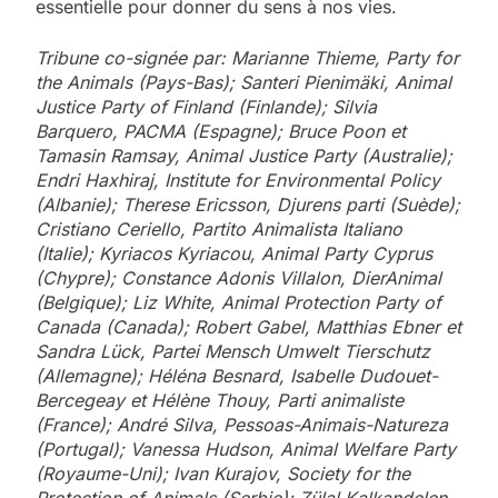
essentielle pour donner du sens à nos vies.
Tribune co-signée par: Marianne Thieme, Party for
the Animals (Pays-Bas); Santeri Pienimäki, Animal
Justice Party of Finland (Finlande); Silvia
Barquero, PACMA (Espagne); Bruce Poon et
Tamasin Ramsay, Animal Justice Party (Australie);
Endri Haxhiraj, Institute for Environmental Policy
(Albanie); Therese Ericsson, Djurens parti (Suède);
Cristiano Ceriello, Partito Animalista Italiano
(Italie); Kyriacos Kyriacou, Animal Party Cyprus
(Chypre); Constance Adonis Villalon, DierAnimal
(Belgique); Liz White, Animal Protection Party of
Canada (Canada); Robert Gabel, Matthias Ebner et
Sandra Lück, Partei Mensch Umwelt Tierschutz
(Allemagne); Héléna Besnard, Isabelle Dudouet-
Bercegeay et Hélène Thouy, Parti animaliste
(France); André Silva, Pessoas-Animais-Natureza
(Portugal); Vanessa Hudson, Animal Welfare Party
(Royaume-Uni); Ivan Kurajov, Society for the
Protection of Animals (Serbie); Zülal Kalkandelen,