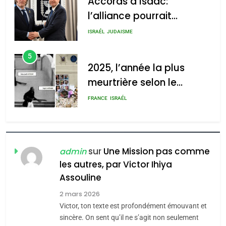
2025, l’année la plus
meurtrière selon le
2025, l’année la plus
rapport d’ADL contre
meurtrière selon le rapport
FRANCE
ISRAÉL
l’antisémitisme
d’ADL contre
6
l’antisémitisme
FIÈRE, DIGNE ET RÉSILIENTE :
POURQUOI JE REVENDIQUE
admin
0
MA JUDAÏTE par Thérèse
ISRAÉL
JUDAISME
Zrihen-Dvir
7
CE QUI NOUS MANQUE –
Jacques Hadida
sur
Une Mission pas comme
admin
les autres, par Victor Ihiya
JUDAISME
Assouline
8
2 mars 2026
Maroc : Les amandes de
Victor, ton texte est profondément émouvant et
Tafraout, le miel de Tadla
sincère. On sent qu’il ne s’agit non seulement