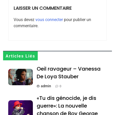
POURQUOI JE REVENDIQUE
MA JUDAÏTE par Thérèse
LAISSER UN COMMENTAIRE
ISRAÉL
JUDAISME
Zrihen-Dvir
Vous devez
vous connecter
pour publier un
7
commentaire.
CE QUI NOUS MANQUE –
Jacques Hadida
JUDAISME
8
Articles Liés
Maroc : Les amandes de
Oeil ravageur – Vanessa
Tafraout, le miel de Tadla
Azilal consacrés produits
De Loya Stauber
DAFINA
MAROC
du terroir
admin
0
1
Oeil ravageur – Vanessa
«Tu dis génocide, je dis
De Loya Stauber
guerre»: La nouvelle
CINEMA
ISRAÉL
chanson de Boy George