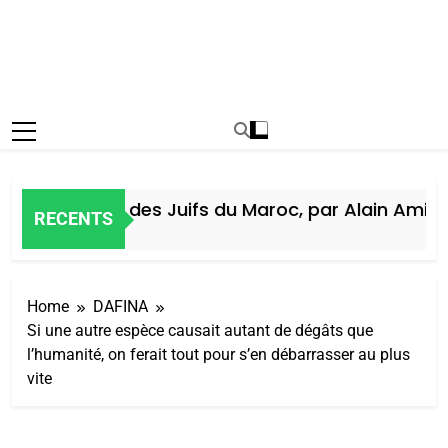
Histoire des Juifs du Maroc, par Alain Amiel
RECENTS
5 Jours Ago
Home
DAFINA
Si une autre espèce causait autant de dégâts que
l’humanité, on ferait tout pour s’en débarrasser au plus
vite