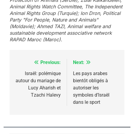
Animal Rights Watch Committee, The Independent
Animal Rights Group (Turquie); Ion Dron, Political
Party "For People, Nature and Animals"
(Moldavie); Ahmed TAZI, Animal welfare and
sustainable development associative network
RAPAD Maroc (Maroc).
Previous:
Next:
Navigation
de
Israël: polémique
Les pays arabes
5
autour du mariage de
bientôt obligés à
l’article
2025, l’année la plus
Lucy Aharish et
autoriser les
meurtrière selon le
Tzachi Halevy
symboles d’Israël
dans le sport
rapport d’ADL contre
FRANCE
ISRAÉL
l’antisémitisme
6
FIÈRE, DIGNE ET RÉSILIENTE :