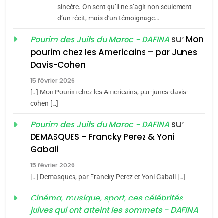
Jacques Hadida
sincère. On sent qu’il ne s’agit non seulement
d’un récit, mais d’un témoignage…
JUDAISME
sur
Mon
Pourim des Juifs du Maroc - DAFINA
8
pourim chez les Americains – par Junes
Maroc : Les amandes de
Davis-Cohen
Tafraout, le miel de Tadla
15 février 2026
Azilal consacrés produits
DAFINA
MAROC
[…] Mon Pourim chez les Americains, par-junes-davis-
du terroir
cohen […]
1
Oeil ravageur – Vanessa
sur
Pourim des Juifs du Maroc - DAFINA
De Loya Stauber
DEMASQUES – Francky Perez & Yoni
5
Gabali
CINEMA
ISRAÉL
2025, l’année la plus
15 février 2026
meurtrière selon le rapport
2
[…] Demasques, par Francky Perez et Yoni Gabali […]
«Tu dis génocide, je dis
d’ADL contre
FRANCE
ISRAÉL
guerre»: La nouvelle
Cinéma, musique, sport, ces célébrités
l’antisémitisme
juives qui ont atteint les sommets - DAFINA
chanson de Boy George
6
ISRAÉL
JUDAISME