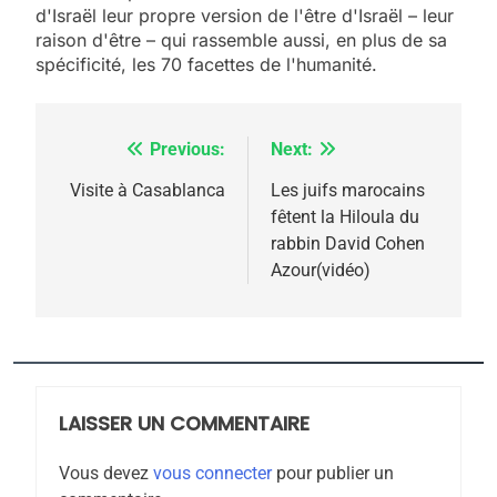
2025, l’année la plus
d'Israël leur propre version de l'être d'Israël – leur
meurtrière selon le
raison d'être – qui rassemble aussi, en plus de sa
spécificité, les 70 facettes de l'humanité.
rapport d’ADL contre
FRANCE
ISRAÉL
l’antisémitisme
6
FIÈRE, DIGNE ET RÉSILIENTE :
Previous:
Next:
Navigation
POURQUOI JE REVENDIQUE
de
Visite à Casablanca
Les juifs marocains
MA JUDAÏTE par Thérèse
fêtent la Hiloula du
ISRAÉL
JUDAISME
l’article
rabbin David Cohen
Zrihen-Dvir
Azour(vidéo)
7
CE QUI NOUS MANQUE –
Jacques Hadida
JUDAISME
LAISSER UN COMMENTAIRE
8
Maroc : Les amandes de
Vous devez
vous connecter
pour publier un
Tafraout, le miel de Tadla