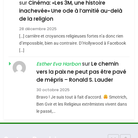
FIÈRE, DIGNE ET RÉSILIENTE :
sur
Cinéma: «Les 3M, une histoire
inachevée» Une ode à l’amitié au-delà
POURQUOI JE REVENDIQUE
3
de la religion
MA JUDAÏTE par Thérèse
Tout sur la Nostalgie
ISRAÉL
JUDAISME
Zrihen-Dvir
28 décembre 2025
SOUVENIRS
[…] carrière et croyances religieuses fortes n’a donc rien
7
CE QUI NOUS MANQUE –
d’impossible, bien au contraire. D’Hollywood à Facebook
[…]
Jacques Hadida
4
Accords d’Isaac:
sur
Le chemin
JUDAISME
Esther Eva Harbon
l’alliance pourrait
vers la paix ne peut pas être pavé
s’étendre à 13 pays
8
de mépris – Ronald S. Lauder
ISRAÉL
JUDAISME
Maroc : Les amandes de
d’Amérique latine
30 octobre 2025
Tafraout, le miel de Tadla
5
Bravo ! Je suis tout à fait d'accord.
Smotrich,
2025, l’année la plus
Azilal consacrés produits
DAFINA
MAROC
Ben Gvir et les Religieux extrêmistes vivent dans
meurtrière selon le
du terroir
le passé,…
rapport d’ADL contre
1
FRANCE
ISRAÉL
Oeil ravageur – Vanessa De
l’antisémitisme
Loya Stauber
6