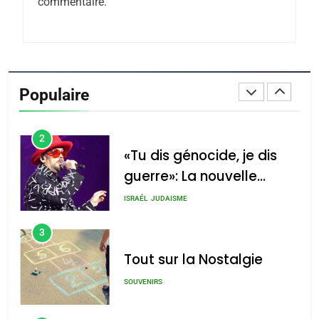
commentaire.
Azilal consacrés produits
DAFINA
MAROC
du terroir
1
Oeil ravageur – Vanessa
De Loya Stauber
Populaire
CINEMA
ISRAÉL
2
«Tu dis génocide, je dis
guerre»: La nouvelle
chanson de Boy George
ISRAÉL
JUDAISME
3
Tout sur la Nostalgie
SOUVENIRS