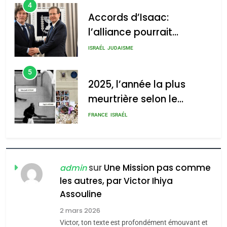
4
Accords d’Isaac:
l’alliance pourrait
s’étendre à 13 pays
ISRAÉL
JUDAISME
d’Amérique latine
5
2025, l’année la plus
meurtrière selon le
rapport d’ADL contre
FRANCE
ISRAÉL
l’antisémitisme
6
FIÈRE, DIGNE ET RÉSILIENTE :
POURQUOI JE REVENDIQUE
sur
Une Mission pas comme
admin
MA JUDAÏTE par Thérèse
les autres, par Victor Ihiya
ISRAÉL
JUDAISME
Assouline
Zrihen-Dvir
7
2 mars 2026
CE QUI NOUS MANQUE –
Victor, ton texte est profondément émouvant et