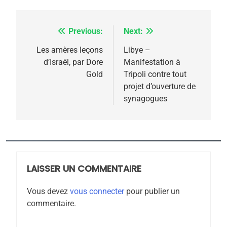
rapport d’ADL contre
FRANCE
ISRAÉL
l’antisémitisme
Previous:
Next:
Navigation
6
FIÈRE, DIGNE ET RÉSILIENTE :
de
Les amères leçons
Libye –
POURQUOI JE REVENDIQUE
d’Israël, par Dore
Manifestation à
l’article
MA JUDAÏTE par Thérèse
Gold
Tripoli contre tout
ISRAÉL
JUDAISME
projet d’ouverture de
Zrihen-Dvir
synagogues
7
CE QUI NOUS MANQUE –
Jacques Hadida
JUDAISME
LAISSER UN COMMENTAIRE
8
Maroc : Les amandes de
Vous devez
vous connecter
pour publier un
Tafraout, le miel de Tadla
commentaire.
Azilal consacrés produits
DAFINA
MAROC
du terroir