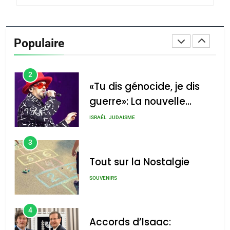
1
Oeil ravageur – Vanessa
De Loya Stauber
Populaire
CINEMA
ISRAÉL
2
«Tu dis génocide, je dis
guerre»: La nouvelle
chanson de Boy George
ISRAÉL
JUDAISME
3
Tout sur la Nostalgie
SOUVENIRS
4
Accords d’Isaac: