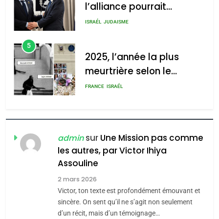
l’alliance pourrait
s’étendre à 13 pays
ISRAÉL
JUDAISME
d’Amérique latine
5
2025, l’année la plus
meurtrière selon le
rapport d’ADL contre
FRANCE
ISRAÉL
l’antisémitisme
6
FIÈRE, DIGNE ET RÉSILIENTE :
POURQUOI JE REVENDIQUE
sur
Une Mission pas comme
admin
MA JUDAÏTE par Thérèse
les autres, par Victor Ihiya
ISRAÉL
JUDAISME
Assouline
Zrihen-Dvir
7
2 mars 2026
CE QUI NOUS MANQUE –
Victor, ton texte est profondément émouvant et
Jacques Hadida
sincère. On sent qu’il ne s’agit non seulement
d’un récit, mais d’un témoignage…
JUDAISME