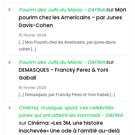
sur
Mon
Pourim des Juifs du Maroc - DAFINA
8
pourim chez les Americains – par Junes
Maroc : Les amandes de
Davis-Cohen
Tafraout, le miel de Tadla
15 février 2026
Azilal consacrés produits
DAFINA
MAROC
[…] Mon Pourim chez les Americains, par-junes-davis-
du terroir
cohen […]
1
Oeil ravageur – Vanessa
sur
Pourim des Juifs du Maroc - DAFINA
De Loya Stauber
DEMASQUES – Francky Perez & Yoni
5
Gabali
CINEMA
ISRAÉL
2025, l’année la plus
15 février 2026
meurtrière selon le rapport
2
[…] Demasques, par Francky Perez et Yoni Gabali […]
«Tu dis génocide, je dis
d’ADL contre
FRANCE
ISRAÉL
guerre»: La nouvelle
Cinéma, musique, sport, ces célébrités
l’antisémitisme
juives qui ont atteint les sommets - DAFINA
chanson de Boy George
6
ISRAÉL
JUDAISME
FIÈRE, DIGNE ET RÉSILIENTE :
sur
Cinéma: «Les 3M, une histoire
inachevée» Une ode à l’amitié au-delà
POURQUOI JE REVENDIQUE
3