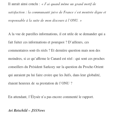
Il aurait ainsi conclu :
« J’ai quand même un grand motif de
satisfaction : la communauté juive de France s’est montrée digne et
responsable à la suite de
mon discours à l’ONU.
»
A la vue de pareilles informations, il est utile de se demander qui a
fait fuiter ces informations et pourquoi ? D’ailleurs, ces
commentaires sont-ils réels ? Et dernière question mais non des
moindres, si ce qu’affirme le Canard est réel : qui sont ces proches
conseillers du Président Sarkozy sur la question du Proche-Orient
qui auraient pu lui faire croire que les Juifs, dans leur globalité,
étaient heureux de
sa prestation de l’ONU
?
En attendant, l’Élysée n’a pas encore commenté le rapport.
5
2025, l’année la plus
Avi Retschild – JSSNews
meurtrière selon le