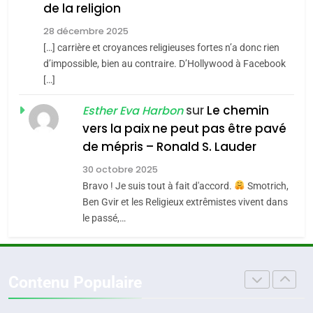
de la religion
MA JUDAÏTE par Thérèse
Tout sur la Nostalgie
ISRAÉL
JUDAISME
Zrihen-Dvir
28 décembre 2025
SOUVENIRS
[…] carrière et croyances religieuses fortes n’a donc rien
7
CE QUI NOUS MANQUE –
d’impossible, bien au contraire. D’Hollywood à Facebook
[…]
Jacques Hadida
4
Accords d’Isaac:
sur
Le chemin
JUDAISME
Esther Eva Harbon
l’alliance pourrait
vers la paix ne peut pas être pavé
s’étendre à 13 pays
8
de mépris – Ronald S. Lauder
ISRAÉL
JUDAISME
Maroc : Les amandes de
d’Amérique latine
30 octobre 2025
Tafraout, le miel de Tadla
5
Bravo ! Je suis tout à fait d'accord.
Smotrich,
2025, l’année la plus
Azilal consacrés produits
DAFINA
MAROC
Ben Gvir et les Religieux extrêmistes vivent dans
meurtrière selon le
du terroir
le passé,…
rapport d’ADL contre
1
FRANCE
ISRAÉL
Oeil ravageur – Vanessa De
l’antisémitisme
Loya Stauber
6
Contenu Populaire
FIÈRE, DIGNE ET RÉSILIENTE :
CINEMA
ISRAÉL
POURQUOI JE REVENDIQUE