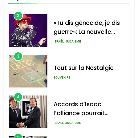
CINEMA
ISRAÉL
2
«Tu dis génocide, je dis
guerre»: La nouvelle
chanson de Boy George
ISRAÉL
JUDAISME
3
Tout sur la Nostalgie
SOUVENIRS
4
Accords d’Isaac:
l’alliance pourrait
s’étendre à 13 pays
ISRAÉL
JUDAISME
d’Amérique latine
5