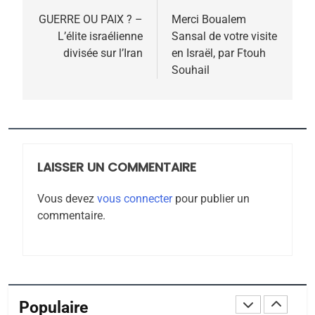
POURQUOI JE REVENDIQUE
de
GUERRE OU PAIX ? –
Merci Boualem
MA JUDAÏTE par Thérèse
L’élite israélienne
Sansal de votre visite
ISRAÉL
JUDAISME
l’article
divisée sur l’Iran
en Israël, par Ftouh
Zrihen-Dvir
Souhail
7
CE QUI NOUS MANQUE –
Jacques Hadida
JUDAISME
LAISSER UN COMMENTAIRE
8
Maroc : Les amandes de
Vous devez
vous connecter
pour publier un
Tafraout, le miel de Tadla
commentaire.
Azilal consacrés produits
DAFINA
MAROC
du terroir
1
Oeil ravageur – Vanessa
De Loya Stauber
Populaire