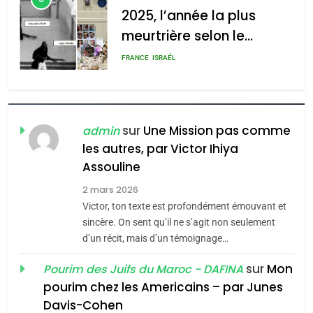
2025, l’année la plus
meurtrière selon le
rapport d’ADL contre
FRANCE
ISRAÉL
l’antisémitisme
6
FIÈRE, DIGNE ET RÉSILIENTE :
POURQUOI JE REVENDIQUE
sur
Une Mission pas comme
admin
MA JUDAÏTE par Thérèse
les autres, par Victor Ihiya
ISRAÉL
JUDAISME
Assouline
Zrihen-Dvir
7
2 mars 2026
CE QUI NOUS MANQUE –
Victor, ton texte est profondément émouvant et
Jacques Hadida
sincère. On sent qu’il ne s’agit non seulement
d’un récit, mais d’un témoignage…
JUDAISME
sur
Mon
Pourim des Juifs du Maroc - DAFINA
8
pourim chez les Americains – par Junes
Maroc : Les amandes de
Davis-Cohen
Tafraout, le miel de Tadla