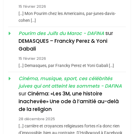
15 février 2026
Azilal consacrés produits
DAFINA
MAROC
[…] Mon Pourim chez les Americains, par-junes-davis-
du terroir
cohen […]
1
Oeil ravageur – Vanessa
sur
Pourim des Juifs du Maroc - DAFINA
De Loya Stauber
DEMASQUES – Francky Perez & Yoni
5
Gabali
CINEMA
ISRAÉL
2025, l’année la plus
15 février 2026
meurtrière selon le rapport
2
[…] Demasques, par Francky Perez et Yoni Gabali […]
«Tu dis génocide, je dis
d’ADL contre
FRANCE
ISRAÉL
guerre»: La nouvelle
Cinéma, musique, sport, ces célébrités
l’antisémitisme
juives qui ont atteint les sommets - DAFINA
chanson de Boy George
6
ISRAÉL
JUDAISME
FIÈRE, DIGNE ET RÉSILIENTE :
sur
Cinéma: «Les 3M, une histoire
inachevée» Une ode à l’amitié au-delà
POURQUOI JE REVENDIQUE
3
de la religion
MA JUDAÏTE par Thérèse
Tout sur la Nostalgie
ISRAÉL
JUDAISME
Zrihen-Dvir
28 décembre 2025
SOUVENIRS
[…] carrière et croyances religieuses fortes n’a donc rien
7
CE QUI NOUS MANQUE –
d’impossible, bien au contraire. D’Hollywood à Facebook