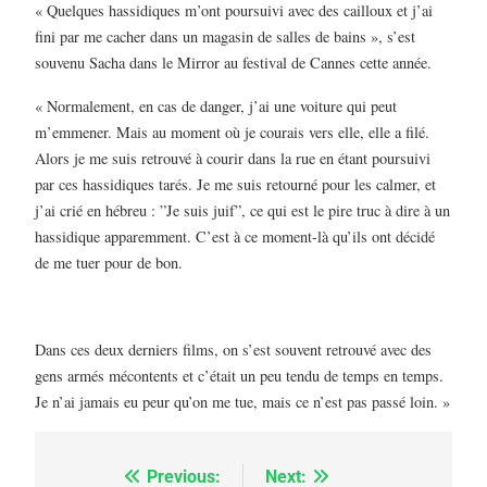
« Quelques hassidiques m’ont poursuivi avec des cailloux et j’ai
fini par me cacher dans un magasin de salles de bains », s’est
souvenu Sacha dans le Mirror au festival de Cannes cette année.
« Normalement, en cas de danger, j’ai une voiture qui peut
m’emmener. Mais au moment où je courais vers elle, elle a filé.
Alors je me suis retrouvé à courir dans la rue en étant poursuivi
par ces hassidiques tarés. Je me suis retourné pour les calmer, et
j’ai crié en hébreu : ”Je suis juif”, ce qui est le pire truc à dire à un
hassidique apparemment. C’est à ce moment-là qu’ils ont décidé
de me tuer pour de bon.
5
2025, l’année la plus
Dans ces deux derniers films, on s’est souvent retrouvé avec des
meurtrière selon le
gens armés mécontents et c’était un peu tendu de temps en temps.
rapport d’ADL contre
Je n’ai jamais eu peur qu’on me tue, mais ce n’est pas passé loin. »
FRANCE
ISRAÉL
l’antisémitisme
6
FIÈRE, DIGNE ET RÉSILIENTE :
Previous:
Next:
Navigation