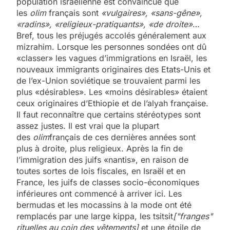
population israélienne est convaincue que
les
olim
français sont
«vulgaires», «sans-gêne»,
«radins», «religieux-pratiquants», «de droite»
…
Bref, tous les préjugés accolés généralement aux
mizrahim. Lorsque les personnes sondées ont dû
«classer» les vagues d’immigrations en Israël, les
nouveaux immigrants originaires des Etats-Unis et
de l’ex-Union soviétique se trouvaient parmi les
plus «désirables». Les «moins désirables» étaient
ceux originaires d’Ethiopie et de l’alyah française.
Il faut reconnaître que certains stéréotypes sont
assez justes. Il est vrai que la plupart
des
olim
français de ces dernières années sont
plus à droite, plus religieux. Après la fin de
l’immigration des juifs «nantis», en raison de
toutes sortes de lois fiscales, en Israël et en
France, les juifs de classes socio-économiques
inférieures ont commencé à arriver ici. Les
bermudas et les mocassins à la mode ont été
remplacés par une large kippa, les tsitsit
["franges"
rituelles au coin des vêtements]
et une étoile de