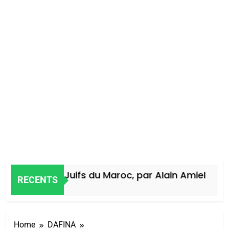
istoire des Juifs du Maroc, par Alain Amiel
RECENTS
Jours Ago
Home
DAFINA