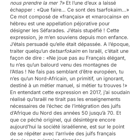
nous prendre la mer ?»
Et l’une d’eux a laissé
échapper : «Que faire… Ce sont des tsarfokaim…»
Ce mot composé de «français» et «marocains» en
hébreu est une appellation péjorative pour
désigner les Séfarades. J’étais stupéfié ! Cette
expression, je m’en souviens depuis mon enfance.
J’étais persuadé qu’elle était dépassée. A l’époque,
traiter quelqu’un de
tsarfokaim
en Israël, c’était une
façon de dire : «Ne joue pas au Français élégant,
tu n’es qu’un balourd venu des montagnes de
l’Atlas ! Ne fais pas semblant d’être européen, tu
n’es qu’un Nord-Africain, un primitif, un ignorant,
destiné à un métier manuel, si métier tu trouves !»
En entendant cette expression en 2017, j’ai soudain
réalisé qu’Israël ne tirait pas les enseignements
nécessaires de l’échec de l’intégration des juifs
d’Afrique du Nord des années 50 jusqu’à 70. Et
que ce péché originel, qui désintègre encore
aujourd’hui la société israélienne, est sur le point
de se répéter avec l’arrivée des juifs français