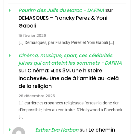
meurtrière selon le rapport
2
«Tu dis génocide, je dis
d’ADL contre
sur
Pourim des Juifs du Maroc - DAFINA
FRANCE
ISRAÉL
guerre»: La nouvelle
l’antisémitisme
DEMASQUES – Francky Perez & Yoni
chanson de Boy George
6
Gabali
ISRAÉL
JUDAISME
FIÈRE, DIGNE ET RÉSILIENTE :
15 février 2026
POURQUOI JE REVENDIQUE
3
[…] Demasques, par Francky Perez et Yoni Gabali […]
MA JUDAÏTE par Thérèse
Tout sur la Nostalgie
ISRAÉL
JUDAISME
Cinéma, musique, sport, ces célébrités
Zrihen-Dvir
SOUVENIRS
juives qui ont atteint les sommets - DAFINA
7
CE QUI NOUS MANQUE –
sur
Cinéma: «Les 3M, une histoire
inachevée» Une ode à l’amitié au-delà
Jacques Hadida
4
Accords d’Isaac:
de la religion
JUDAISME
l’alliance pourrait
28 décembre 2025
s’étendre à 13 pays
[…] carrière et croyances religieuses fortes n’a donc rien
8
ISRAÉL
JUDAISME
Maroc : Les amandes de
d’impossible, bien au contraire. D’Hollywood à Facebook
d’Amérique latine
[…]
Tafraout, le miel de Tadla
5
2025, l’année la plus
Azilal consacrés produits
sur
Le chemin
DAFINA
MAROC
Esther Eva Harbon