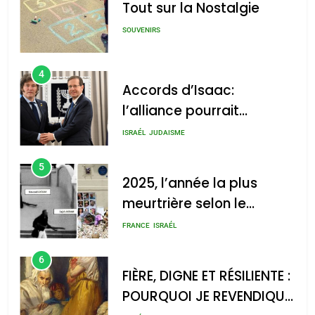
Tout sur la Nostalgie
SOUVENIRS
4
Accords d’Isaac:
l’alliance pourrait
s’étendre à 13 pays
ISRAÉL
JUDAISME
d’Amérique latine
5
2025, l’année la plus
meurtrière selon le
rapport d’ADL contre
FRANCE
ISRAÉL
l’antisémitisme
6
FIÈRE, DIGNE ET RÉSILIENTE :
POURQUOI JE REVENDIQUE