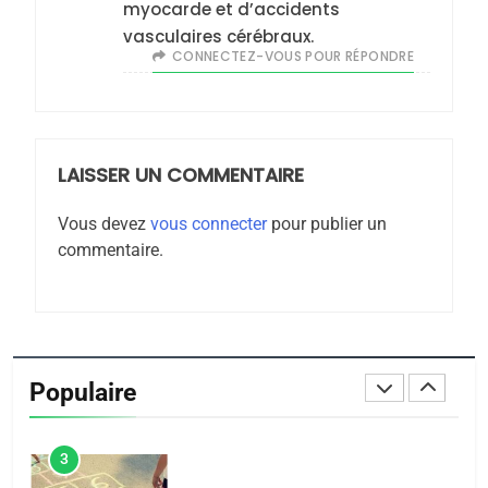
myocarde et d’accidents
8
vasculaires cérébraux.
Maroc : Les amandes de
CONNECTEZ-VOUS POUR RÉPONDRE
Tafraout, le miel de Tadla
Azilal consacrés produits
DAFINA
MAROC
du terroir
LAISSER UN COMMENTAIRE
1
Oeil ravageur – Vanessa
Vous devez
vous connecter
pour publier un
De Loya Stauber
commentaire.
CINEMA
ISRAÉL
2
«Tu dis génocide, je dis
guerre»: La nouvelle
Populaire
chanson de Boy George
ISRAÉL
JUDAISME
3