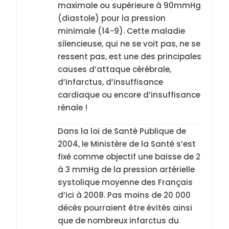
maximale ou supérieure à 90mmHg
(diastole) pour la pression
minimale (14-9). Cette maladie
5
silencieuse, qui ne se voit pas, ne se
2025, l’année la plus
ressent pas, est une des principales
meurtrière selon le
causes d’attaque cérébrale,
rapport d’ADL contre
d’infarctus, d’insuffisance
FRANCE
ISRAÉL
l’antisémitisme
cardiaque ou encore d’insuffisance
rénale !
6
FIÈRE, DIGNE ET RÉSILIENTE :
Dans la loi de Santé Publique de
POURQUOI JE REVENDIQUE
2004, le Ministère de la Santé s’est
MA JUDAÏTE par Thérèse
ISRAÉL
JUDAISME
fixé comme objectif une baisse de 2
Zrihen-Dvir
à 3 mmHg de la pression artérielle
7
systolique moyenne des Français
CE QUI NOUS MANQUE –
d’ici à 2008. Pas moins de 20 000
Jacques Hadida
décès pourraient être évités ainsi
JUDAISME
que de nombreux infarctus du