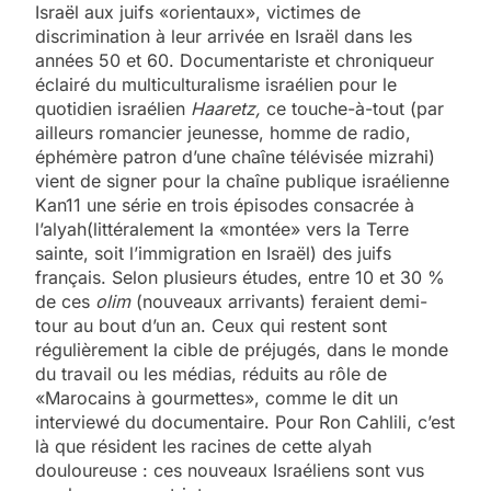
Israël aux juifs «orientaux», victimes de
discrimination à leur arrivée en Israël dans les
années 50 et 60. Documentariste et chroniqueur
éclairé du multiculturalisme israélien pour le
quotidien israélien
Haaretz,
ce touche-à-tout (par
ailleurs romancier jeunesse, homme de radio,
éphémère patron d’une chaîne télévisée mizrahi)
vient de signer pour la chaîne publique israélienne
Kan11 une série en trois épisodes consacrée à
l’alyah(littéralement la «montée» vers la Terre
sainte, soit l’immigration en Israël) des juifs
français. Selon plusieurs études, entre 10 et 30 %
de ces
olim
(nouveaux arrivants) feraient demi-
tour au bout d’un an. Ceux qui restent sont
régulièrement la cible de préjugés, dans le monde
du travail ou les médias, réduits au rôle de
«Marocains à gourmettes», comme le dit un
interviewé du documentaire. Pour Ron Cahlili, c’est
là que résident les racines de cette alyah
douloureuse : ces nouveaux Israéliens sont vus