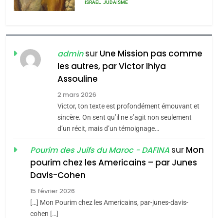
MA JUDAÏTE par Thérèse
ISRAÉL
JUDAISME
Zrihen-Dvir
7
CE QUI NOUS MANQUE –
Jacques Hadida
sur
Une Mission pas comme
admin
les autres, par Victor Ihiya
JUDAISME
Assouline
8
2 mars 2026
Maroc : Les amandes de
Victor, ton texte est profondément émouvant et
Tafraout, le miel de Tadla
sincère. On sent qu’il ne s’agit non seulement
Azilal consacrés produits
d’un récit, mais d’un témoignage…
DAFINA
MAROC
du terroir
sur
Mon
Pourim des Juifs du Maroc - DAFINA
1
pourim chez les Americains – par Junes
Oeil ravageur – Vanessa
Davis-Cohen
De Loya Stauber
15 février 2026
5
CINEMA
ISRAÉL
2025, l’année la plus
[…] Mon Pourim chez les Americains, par-junes-davis-
cohen […]