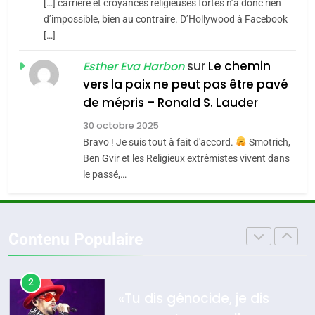
[…] carrière et croyances religieuses fortes n’a donc rien
7
CE QUI NOUS MANQUE –
d’impossible, bien au contraire. D’Hollywood à Facebook
[…]
Jacques Hadida
4
Accords d’Isaac:
sur
Le chemin
JUDAISME
Esther Eva Harbon
l’alliance pourrait
vers la paix ne peut pas être pavé
s’étendre à 13 pays
8
de mépris – Ronald S. Lauder
ISRAÉL
JUDAISME
Maroc : Les amandes de
d’Amérique latine
30 octobre 2025
Tafraout, le miel de Tadla
5
Bravo ! Je suis tout à fait d'accord.
Smotrich,
2025, l’année la plus
Azilal consacrés produits
DAFINA
MAROC
Ben Gvir et les Religieux extrêmistes vivent dans
meurtrière selon le
du terroir
le passé,…
rapport d’ADL contre
1
FRANCE
ISRAÉL
Oeil ravageur – Vanessa De
l’antisémitisme
Loya Stauber
6
Contenu Populaire
FIÈRE, DIGNE ET RÉSILIENTE :
CINEMA
ISRAÉL
POURQUOI JE REVENDIQUE
MA JUDAÏTE par Thérèse
2
ISRAÉL
JUDAISME
«Tu dis génocide, je dis
Zrihen-Dvir