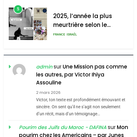
d’Amérique latine
5
2025, l’année la plus
meurtrière selon le
rapport d’ADL contre
FRANCE
ISRAÉL
l’antisémitisme
6
FIÈRE, DIGNE ET RÉSILIENTE :
POURQUOI JE REVENDIQUE
sur
Une Mission pas comme
admin
MA JUDAÏTE par Thérèse
les autres, par Victor Ihiya
ISRAÉL
JUDAISME
Assouline
Zrihen-Dvir
7
2 mars 2026
CE QUI NOUS MANQUE –
Victor, ton texte est profondément émouvant et
Jacques Hadida
sincère. On sent qu’il ne s’agit non seulement
d’un récit, mais d’un témoignage…
JUDAISME
sur
Mon
Pourim des Juifs du Maroc - DAFINA
8
pourim chez les Americains – par Junes