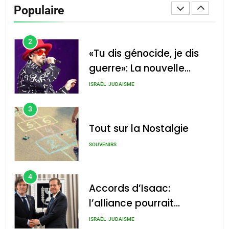
De Loya Stauber
Populaire
CINEMA
ISRAÉL
2
«Tu dis génocide, je dis
guerre»: La nouvelle
chanson de Boy George
ISRAÉL
JUDAISME
3
Tout sur la Nostalgie
SOUVENIRS
4
Accords d’Isaac:
l’alliance pourrait
s’étendre à 13 pays
ISRAÉL
JUDAISME