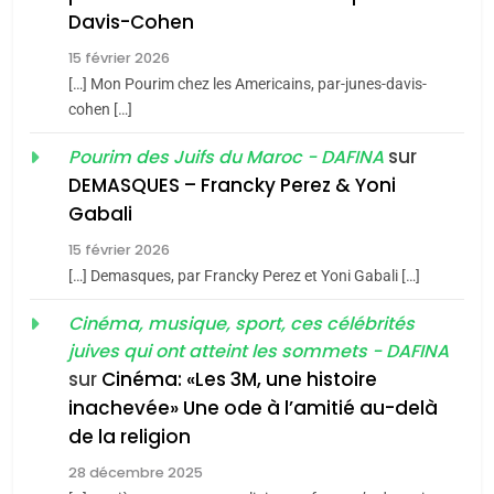
Maroc : Les amandes de
Davis-Cohen
Tafraout, le miel de Tadla
15 février 2026
Azilal consacrés produits
DAFINA
MAROC
[…] Mon Pourim chez les Americains, par-junes-davis-
du terroir
cohen […]
1
Oeil ravageur – Vanessa
sur
Pourim des Juifs du Maroc - DAFINA
De Loya Stauber
DEMASQUES – Francky Perez & Yoni
5
Gabali
CINEMA
ISRAÉL
2025, l’année la plus
15 février 2026
meurtrière selon le rapport
2
[…] Demasques, par Francky Perez et Yoni Gabali […]
«Tu dis génocide, je dis
d’ADL contre
FRANCE
ISRAÉL
guerre»: La nouvelle
Cinéma, musique, sport, ces célébrités
l’antisémitisme
juives qui ont atteint les sommets - DAFINA
chanson de Boy George
6
ISRAÉL
JUDAISME
FIÈRE, DIGNE ET RÉSILIENTE :
sur
Cinéma: «Les 3M, une histoire
inachevée» Une ode à l’amitié au-delà
POURQUOI JE REVENDIQUE
3
de la religion
MA JUDAÏTE par Thérèse
Tout sur la Nostalgie
ISRAÉL
JUDAISME
Zrihen-Dvir
28 décembre 2025
SOUVENIRS