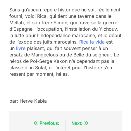
Sans qu’aucun repère historique ne soit réellement
fourni, voici Rica, qui tient une taverne dans le
Mellah, et son frère Simon, qui traverse la guerre
d’Espagne, l’occupation, l’installation du Yichouv,
la lutte pour l’indépendance marocaine, et le début
de l’exode des juifs marocains.
Rica la vida
est
un
livre
plaisant, qui fait souvent penser à un
ersatz de Mangeclous ou de Belle du seigneur. Le
héros de Pol-Serge Kakon n’a cependant pas la
classe d’un Solal, et l’intérêt pour l’histoire s’en
ressent par moment, hélas.
5
2025, l’année la plus
par: Herve Kabla
meurtrière selon le
rapport d’ADL contre
FRANCE
ISRAÉL
Previous:
Next:
Navigation
l’antisémitisme