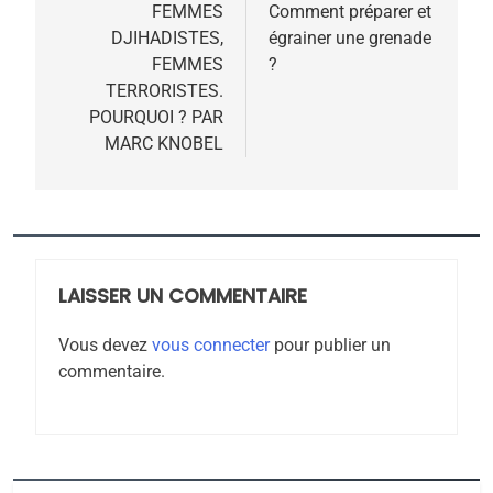
6
de
FEMMES
Comment préparer et
FIÈRE, DIGNE ET RÉSILIENTE :
DJIHADISTES,
égrainer une grenade
l’article
POURQUOI JE REVENDIQUE
FEMMES
?
MA JUDAÏTE par Thérèse
TERRORISTES.
ISRAÉL
JUDAISME
POURQUOI ? PAR
Zrihen-Dvir
MARC KNOBEL
7
CE QUI NOUS MANQUE –
Jacques Hadida
JUDAISME
LAISSER UN COMMENTAIRE
8
Maroc : Les amandes de
Vous devez
vous connecter
pour publier un
Tafraout, le miel de Tadla
commentaire.
Azilal consacrés produits
DAFINA
MAROC
du terroir
1
Oeil ravageur – Vanessa