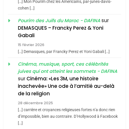
2025, l’année la plus
[…] Mon Pourim chez les Americains, par-junes-davis-
cohen […]
meurtrière selon le rapport
2
«Tu dis génocide, je dis
d’ADL contre
sur
Pourim des Juifs du Maroc - DAFINA
FRANCE
ISRAÉL
guerre»: La nouvelle
l’antisémitisme
DEMASQUES – Francky Perez & Yoni
chanson de Boy George
6
Gabali
ISRAÉL
JUDAISME
FIÈRE, DIGNE ET RÉSILIENTE :
15 février 2026
POURQUOI JE REVENDIQUE
3
[…] Demasques, par Francky Perez et Yoni Gabali […]
MA JUDAÏTE par Thérèse
Tout sur la Nostalgie
ISRAÉL
JUDAISME
Cinéma, musique, sport, ces célébrités
Zrihen-Dvir
SOUVENIRS
juives qui ont atteint les sommets - DAFINA
7
CE QUI NOUS MANQUE –
sur
Cinéma: «Les 3M, une histoire
inachevée» Une ode à l’amitié au-delà
Jacques Hadida
4
Accords d’Isaac:
de la religion
JUDAISME
l’alliance pourrait
28 décembre 2025
s’étendre à 13 pays
[…] carrière et croyances religieuses fortes n’a donc rien
8
ISRAÉL
JUDAISME
Maroc : Les amandes de
d’impossible, bien au contraire. D’Hollywood à Facebook
d’Amérique latine
[…]
Tafraout, le miel de Tadla
5