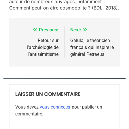
auteur de nombreux ouvrages, notamment
Comment peut-on être cosmopolite ? (BDL, 2018).
Previous:
Next:
Navigation
5
2025, l’année la plus
de
Retour sur
Galula, le théoricien
meurtrière selon le
l’archéologie de
français qui inspire le
l’article
l’antisémitisme
général Petraeus
rapport d’ADL contre
FRANCE
ISRAÉL
l’antisémitisme
6
FIÈRE, DIGNE ET RÉSILIENTE :
POURQUOI JE REVENDIQUE
MA JUDAÏTE par Thérèse
LAISSER UN COMMENTAIRE
ISRAÉL
JUDAISME
Zrihen-Dvir
Vous devez
vous connecter
pour publier un
7
commentaire.
CE QUI NOUS MANQUE –
Jacques Hadida