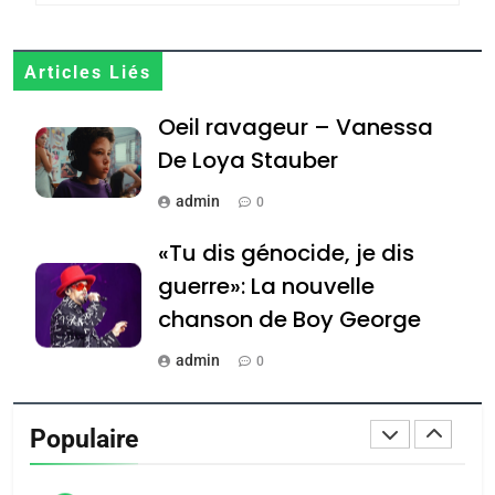
JUDAISME
8
Articles Liés
Maroc : Les amandes de
Oeil ravageur – Vanessa
Tafraout, le miel de Tadla
Azilal consacrés produits
De Loya Stauber
DAFINA
MAROC
du terroir
admin
0
1
Oeil ravageur – Vanessa
«Tu dis génocide, je dis
De Loya Stauber
guerre»: La nouvelle
CINEMA
ISRAÉL
chanson de Boy George
2
admin
0
«Tu dis génocide, je dis
Tout sur la Nostalgie
guerre»: La nouvelle
Populaire
chanson de Boy George
admin
ISRAÉL
JUDAISME
0