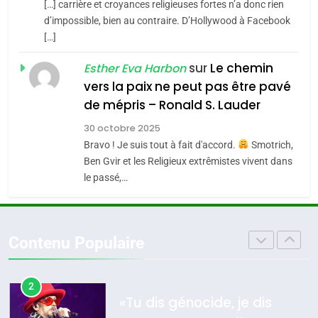
[…] carrière et croyances religieuses fortes n’a donc rien
7
CE QUI NOUS MANQUE –
d’impossible, bien au contraire. D’Hollywood à Facebook
[…]
Jacques Hadida
4
Accords d’Isaac:
sur
Le chemin
JUDAISME
Esther Eva Harbon
l’alliance pourrait
vers la paix ne peut pas être pavé
s’étendre à 13 pays
8
de mépris – Ronald S. Lauder
ISRAÉL
JUDAISME
Maroc : Les amandes de
d’Amérique latine
30 octobre 2025
Tafraout, le miel de Tadla
5
Bravo ! Je suis tout à fait d'accord.
Smotrich,
2025, l’année la plus
Azilal consacrés produits
DAFINA
MAROC
Ben Gvir et les Religieux extrêmistes vivent dans
meurtrière selon le
du terroir
le passé,…
rapport d’ADL contre
1
FRANCE
ISRAÉL
Oeil ravageur – Vanessa De
l’antisémitisme
Loya Stauber
6
Contenu Populaire
FIÈRE, DIGNE ET RÉSILIENTE :
CINEMA
ISRAÉL
POURQUOI JE REVENDIQUE
MA JUDAÏTE par Thérèse
2
ISRAÉL
JUDAISME
«Tu dis génocide, je dis
Zrihen-Dvir