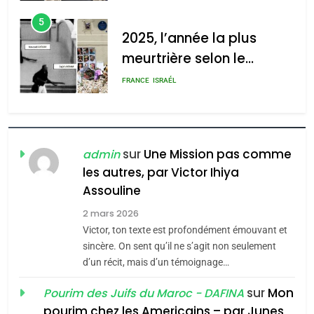
d’Amérique latine
5
2025, l’année la plus
meurtrière selon le
rapport d’ADL contre
FRANCE
ISRAÉL
l’antisémitisme
6
FIÈRE, DIGNE ET RÉSILIENTE :
POURQUOI JE REVENDIQUE
sur
Une Mission pas comme
admin
MA JUDAÏTE par Thérèse
les autres, par Victor Ihiya
ISRAÉL
JUDAISME
Assouline
Zrihen-Dvir
7
2 mars 2026
CE QUI NOUS MANQUE –
Victor, ton texte est profondément émouvant et
Jacques Hadida
sincère. On sent qu’il ne s’agit non seulement
d’un récit, mais d’un témoignage…
JUDAISME
sur
Mon
Pourim des Juifs du Maroc - DAFINA
8
pourim chez les Americains – par Junes