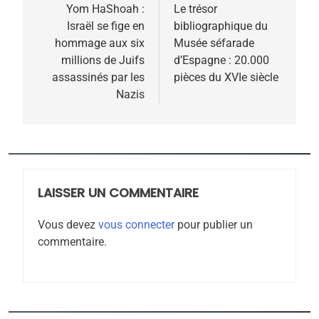
6
de
Yom HaShoah :
Le trésor
FIÈRE, DIGNE ET RÉSILIENTE :
Israël se fige en
bibliographique du
l’article
POURQUOI JE REVENDIQUE
hommage aux six
Musée séfarade
MA JUDAÏTE par Thérèse
millions de Juifs
d’Espagne : 20.000
ISRAÉL
JUDAISME
assassinés par les
pièces du XVIe siècle
Zrihen-Dvir
Nazis
7
CE QUI NOUS MANQUE –
Jacques Hadida
JUDAISME
LAISSER UN COMMENTAIRE
8
Maroc : Les amandes de
Vous devez
vous connecter
pour publier un
Tafraout, le miel de Tadla
commentaire.
Azilal consacrés produits
DAFINA
MAROC
du terroir
1
Oeil ravageur – Vanessa