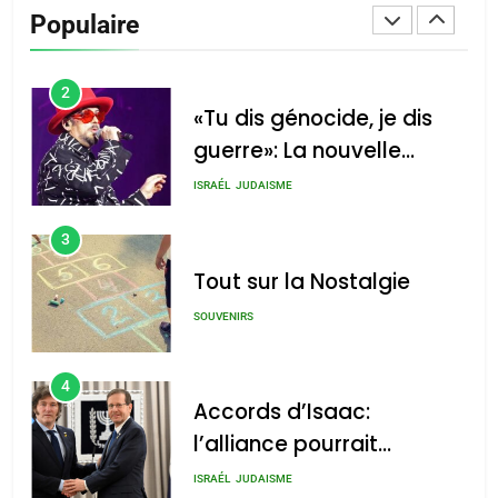
De Loya Stauber
Populaire
CINEMA
ISRAÉL
2
«Tu dis génocide, je dis
guerre»: La nouvelle
chanson de Boy George
ISRAÉL
JUDAISME
3
Tout sur la Nostalgie
SOUVENIRS
4
Accords d’Isaac:
l’alliance pourrait
s’étendre à 13 pays
ISRAÉL
JUDAISME