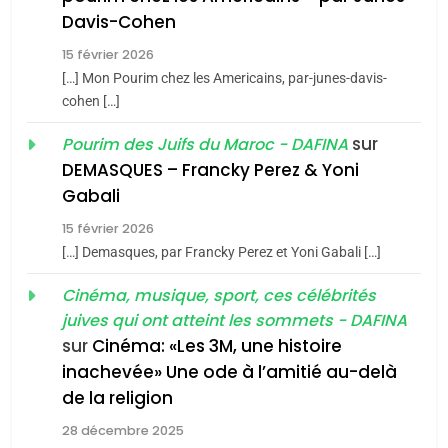
Maroc : Les amandes de
Davis-Cohen
Tafraout, le miel de Tadla
15 février 2026
Azilal consacrés produits
DAFINA
MAROC
[…] Mon Pourim chez les Americains, par-junes-davis-
du terroir
cohen […]
1
Oeil ravageur – Vanessa
sur
Pourim des Juifs du Maroc - DAFINA
De Loya Stauber
DEMASQUES – Francky Perez & Yoni
5
Gabali
CINEMA
ISRAÉL
2025, l’année la plus
15 février 2026
meurtrière selon le rapport
2
[…] Demasques, par Francky Perez et Yoni Gabali […]
«Tu dis génocide, je dis
d’ADL contre
FRANCE
ISRAÉL
guerre»: La nouvelle
Cinéma, musique, sport, ces célébrités
l’antisémitisme
juives qui ont atteint les sommets - DAFINA
chanson de Boy George
6
ISRAÉL
JUDAISME
FIÈRE, DIGNE ET RÉSILIENTE :
sur
Cinéma: «Les 3M, une histoire
inachevée» Une ode à l’amitié au-delà
POURQUOI JE REVENDIQUE
3
de la religion
MA JUDAÏTE par Thérèse
Tout sur la Nostalgie
ISRAÉL
JUDAISME
Zrihen-Dvir
28 décembre 2025
SOUVENIRS