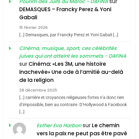
sur
Pourim des Juifs du Maroc - DAFINA
De Loya Stauber
DEMASQUES – Francky Perez & Yoni
5
Gabali
CINEMA
ISRAÉL
2025, l’année la plus
15 février 2026
meurtrière selon le rapport
2
[…] Demasques, par Francky Perez et Yoni Gabali […]
«Tu dis génocide, je dis
d’ADL contre
FRANCE
ISRAÉL
guerre»: La nouvelle
Cinéma, musique, sport, ces célébrités
l’antisémitisme
juives qui ont atteint les sommets - DAFINA
chanson de Boy George
6
ISRAÉL
JUDAISME
FIÈRE, DIGNE ET RÉSILIENTE :
sur
Cinéma: «Les 3M, une histoire
inachevée» Une ode à l’amitié au-delà
POURQUOI JE REVENDIQUE
3
de la religion
MA JUDAÏTE par Thérèse
Tout sur la Nostalgie
ISRAÉL
JUDAISME
Zrihen-Dvir
28 décembre 2025
SOUVENIRS
[…] carrière et croyances religieuses fortes n’a donc rien
7
CE QUI NOUS MANQUE –
d’impossible, bien au contraire. D’Hollywood à Facebook
[…]
Jacques Hadida
4
Accords d’Isaac:
sur
Le chemin
JUDAISME
Esther Eva Harbon
l’alliance pourrait
vers la paix ne peut pas être pavé
8