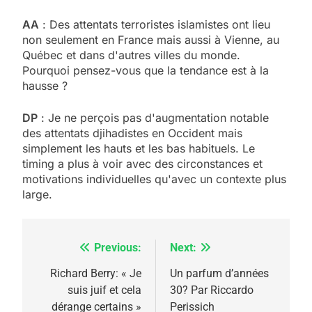
AA
: Des attentats terroristes islamistes ont lieu
non seulement en France mais aussi à Vienne, au
Québec et dans d'autres villes du monde.
Pourquoi pensez-vous que la tendance est à la
hausse ?
DP
: Je ne perçois pas d'augmentation notable
5
des attentats djihadistes en Occident mais
2025, l’année la plus
simplement les hauts et les bas habituels. Le
meurtrière selon le
timing a plus à voir avec des circonstances et
motivations individuelles qu'avec un contexte plus
rapport d’ADL contre
FRANCE
ISRAÉL
large.
l’antisémitisme
6
FIÈRE, DIGNE ET RÉSILIENTE :
Previous:
Next:
Navigation
POURQUOI JE REVENDIQUE
MA JUDAÏTE par Thérèse
de
Richard Berry: « Je
Un parfum d’années
ISRAÉL
JUDAISME
suis juif et cela
30? Par Riccardo
Zrihen-Dvir
l’article
dérange certains »
Perissich
7