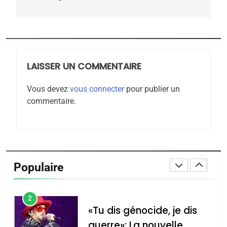
CE QUI NOUS MANQUE –
Jacques Hadida
JUDAISME
LAISSER UN COMMENTAIRE
8
Maroc : Les amandes de
Vous devez
vous connecter
pour publier un
Tafraout, le miel de Tadla
commentaire.
Azilal consacrés produits
DAFINA
MAROC
du terroir
1
Oeil ravageur – Vanessa
De Loya Stauber
Populaire
CINEMA
ISRAÉL
2
«Tu dis génocide, je dis
guerre»: La nouvelle