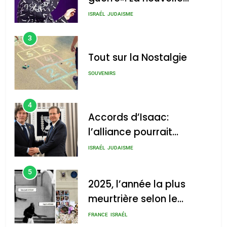
chanson de Boy George
ISRAÉL
JUDAISME
3
Tout sur la Nostalgie
SOUVENIRS
4
Accords d’Isaac:
l’alliance pourrait
s’étendre à 13 pays
ISRAÉL
JUDAISME
d’Amérique latine
5
2025, l’année la plus
meurtrière selon le
rapport d’ADL contre
FRANCE
ISRAÉL