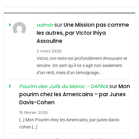
l’antisémitisme
6
FIÈRE, DIGNE ET RÉSILIENTE :
POURQUOI JE REVENDIQUE
sur
Une Mission pas comme
admin
MA JUDAÏTE par Thérèse
les autres, par Victor Ihiya
ISRAÉL
JUDAISME
Assouline
Zrihen-Dvir
7
2 mars 2026
CE QUI NOUS MANQUE –
Victor, ton texte est profondément émouvant et
Jacques Hadida
sincère. On sent qu’il ne s’agit non seulement
d’un récit, mais d’un témoignage…
JUDAISME
sur
Mon
Pourim des Juifs du Maroc - DAFINA
8
pourim chez les Americains – par Junes
Maroc : Les amandes de
Davis-Cohen
Tafraout, le miel de Tadla
15 février 2026
Azilal consacrés produits
DAFINA
MAROC
[…] Mon Pourim chez les Americains, par-junes-davis-
du terroir
cohen […]
1
Oeil ravageur – Vanessa