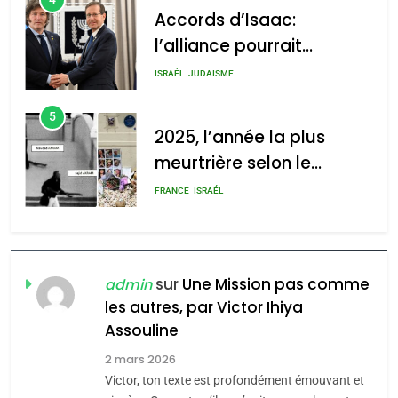
Accords d’Isaac:
l’alliance pourrait
s’étendre à 13 pays
ISRAÉL
JUDAISME
d’Amérique latine
5
2025, l’année la plus
meurtrière selon le
rapport d’ADL contre
FRANCE
ISRAÉL
l’antisémitisme
6
FIÈRE, DIGNE ET RÉSILIENTE :
POURQUOI JE REVENDIQUE
sur
Une Mission pas comme
admin
MA JUDAÏTE par Thérèse
les autres, par Victor Ihiya
ISRAÉL
JUDAISME
Assouline
Zrihen-Dvir
7
2 mars 2026
CE QUI NOUS MANQUE –
Victor, ton texte est profondément émouvant et
Jacques Hadida