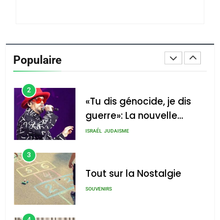
Azilal consacrés produits
DAFINA
MAROC
du terroir
1
Oeil ravageur – Vanessa
De Loya Stauber
Populaire
CINEMA
ISRAÉL
2
«Tu dis génocide, je dis
guerre»: La nouvelle
chanson de Boy George
ISRAÉL
JUDAISME
3
Tout sur la Nostalgie
SOUVENIRS
4