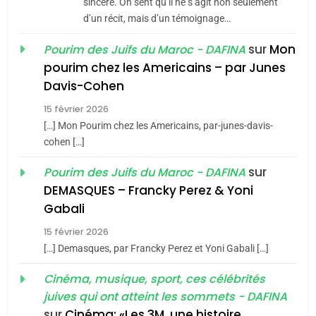
sincère. On sent qu’il ne s’agit non seulement
d’un récit, mais d’un témoignage…
JUDAISME
sur
Mon
Pourim des Juifs du Maroc - DAFINA
8
pourim chez les Americains – par Junes
Maroc : Les amandes de
Davis-Cohen
Tafraout, le miel de Tadla
15 février 2026
Azilal consacrés produits
DAFINA
MAROC
[…] Mon Pourim chez les Americains, par-junes-davis-
du terroir
cohen […]
1
Oeil ravageur – Vanessa
sur
Pourim des Juifs du Maroc - DAFINA
De Loya Stauber
DEMASQUES – Francky Perez & Yoni
5
Gabali
CINEMA
ISRAÉL
2025, l’année la plus
15 février 2026
meurtrière selon le rapport
2
[…] Demasques, par Francky Perez et Yoni Gabali […]
«Tu dis génocide, je dis
d’ADL contre
FRANCE
ISRAÉL
guerre»: La nouvelle
Cinéma, musique, sport, ces célébrités
l’antisémitisme
juives qui ont atteint les sommets - DAFINA
chanson de Boy George
6
ISRAÉL
JUDAISME
FIÈRE, DIGNE ET RÉSILIENTE :
sur
Cinéma: «Les 3M, une histoire