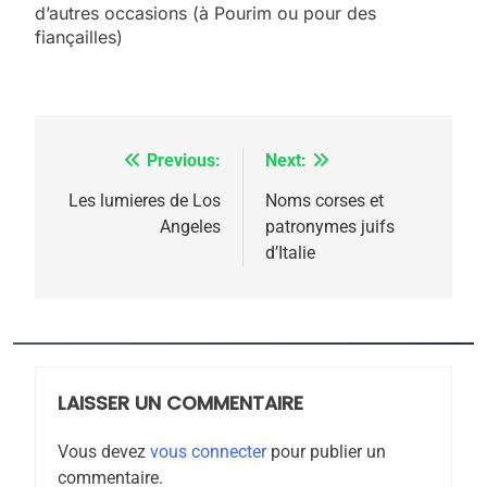
d’autres occasions (à Pourim ou pour des
meurtrière selon le
fiançailles)
rapport d’ADL contre
FRANCE
ISRAÉL
l’antisémitisme
6
FIÈRE, DIGNE ET RÉSILIENTE :
Previous:
Next:
Navigation
POURQUOI JE REVENDIQUE
MA JUDAÏTE par Thérèse
de
Les lumieres de Los
Noms corses et
ISRAÉL
JUDAISME
Angeles
patronymes juifs
Zrihen-Dvir
l’article
d’Italie
7
CE QUI NOUS MANQUE –
Jacques Hadida
JUDAISME
LAISSER UN COMMENTAIRE
8
Maroc : Les amandes de
Vous devez
vous connecter
pour publier un
Tafraout, le miel de Tadla
commentaire.