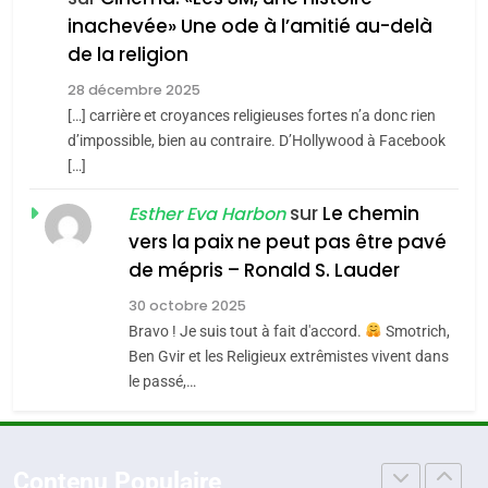
inachevée» Une ode à l’amitié au-delà
POURQUOI JE REVENDIQUE
3
de la religion
MA JUDAÏTE par Thérèse
Tout sur la Nostalgie
ISRAÉL
JUDAISME
Zrihen-Dvir
28 décembre 2025
SOUVENIRS
[…] carrière et croyances religieuses fortes n’a donc rien
7
CE QUI NOUS MANQUE –
d’impossible, bien au contraire. D’Hollywood à Facebook
[…]
Jacques Hadida
4
Accords d’Isaac:
sur
Le chemin
JUDAISME
Esther Eva Harbon
l’alliance pourrait
vers la paix ne peut pas être pavé
s’étendre à 13 pays
8
de mépris – Ronald S. Lauder
ISRAÉL
JUDAISME
Maroc : Les amandes de
d’Amérique latine
30 octobre 2025
Tafraout, le miel de Tadla
5
Bravo ! Je suis tout à fait d'accord.
Smotrich,
2025, l’année la plus
Azilal consacrés produits
DAFINA
MAROC
Ben Gvir et les Religieux extrêmistes vivent dans
meurtrière selon le
du terroir
le passé,…
rapport d’ADL contre
1
FRANCE
ISRAÉL
Oeil ravageur – Vanessa De
l’antisémitisme
Loya Stauber
6
Contenu Populaire
FIÈRE, DIGNE ET RÉSILIENTE :