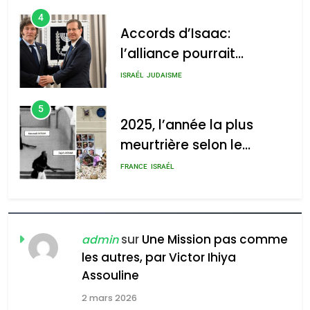
4
Accords d’Isaac:
l’alliance pourrait
s’étendre à 13 pays
ISRAÉL
JUDAISME
d’Amérique latine
5
2025, l’année la plus
meurtrière selon le
rapport d’ADL contre
FRANCE
ISRAÉL
l’antisémitisme
6
FIÈRE, DIGNE ET RÉSILIENTE :
POURQUOI JE REVENDIQUE
sur
Une Mission pas comme
admin
MA JUDAÏTE par Thérèse
les autres, par Victor Ihiya
ISRAÉL
JUDAISME
Assouline
Zrihen-Dvir
7
2 mars 2026
CE QUI NOUS MANQUE –