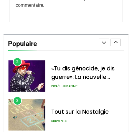
commentaire.
Azilal consacrés produits
DAFINA
MAROC
du terroir
1
Oeil ravageur – Vanessa
De Loya Stauber
Populaire
CINEMA
ISRAÉL
2
«Tu dis génocide, je dis
guerre»: La nouvelle
chanson de Boy George
ISRAÉL
JUDAISME
3
Tout sur la Nostalgie
SOUVENIRS