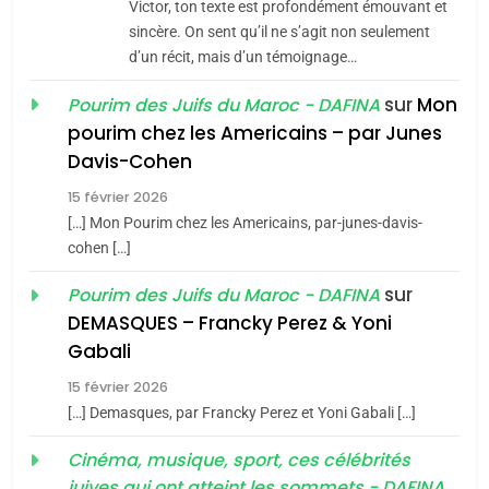
Victor, ton texte est profondément émouvant et
Jacques Hadida
sincère. On sent qu’il ne s’agit non seulement
d’un récit, mais d’un témoignage…
JUDAISME
sur
Mon
Pourim des Juifs du Maroc - DAFINA
8
pourim chez les Americains – par Junes
Maroc : Les amandes de
Davis-Cohen
Tafraout, le miel de Tadla
15 février 2026
Azilal consacrés produits
DAFINA
MAROC
[…] Mon Pourim chez les Americains, par-junes-davis-
du terroir
cohen […]
1
Oeil ravageur – Vanessa
sur
Pourim des Juifs du Maroc - DAFINA
De Loya Stauber
DEMASQUES – Francky Perez & Yoni
5
Gabali
CINEMA
ISRAÉL
2025, l’année la plus
15 février 2026
meurtrière selon le rapport
2
[…] Demasques, par Francky Perez et Yoni Gabali […]
«Tu dis génocide, je dis
d’ADL contre
FRANCE
ISRAÉL
guerre»: La nouvelle
Cinéma, musique, sport, ces célébrités
l’antisémitisme
juives qui ont atteint les sommets - DAFINA