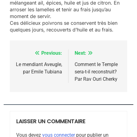
mélangeant ail, épices, huile et jus de citron. En
2025, l’année la plus
arroser les lamelles et tenir au frais jusqu’au
meurtrière selon le
moment de servir.
Ces délicieux poivrons se conservent très bien
rapport d’ADL contre
FRANCE
ISRAÉL
quelques jours, recouverts d’huile et au frais.
l’antisémitisme
6
FIÈRE, DIGNE ET RÉSILIENTE :
Previous:
Next:
Navigation
POURQUOI JE REVENDIQUE
MA JUDAÏTE par Thérèse
de
Le mendiant Aveugle,
Comment le Temple
ISRAÉL
JUDAISME
par Emile Tubiana
sera-t-il reconstruit?
Zrihen-Dvir
l’article
Par Rav Ouri Cherky
7
CE QUI NOUS MANQUE –
Jacques Hadida
JUDAISME
LAISSER UN COMMENTAIRE
8
Maroc : Les amandes de
Vous devez
vous connecter
pour publier un
Tafraout, le miel de Tadla