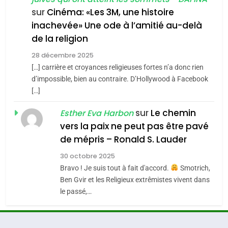
chanson de Boy George
6
ISRAÉL
JUDAISME
FIÈRE, DIGNE ET RÉSILIENTE :
sur
Cinéma: «Les 3M, une histoire
inachevée» Une ode à l’amitié au-delà
POURQUOI JE REVENDIQUE
3
de la religion
MA JUDAÏTE par Thérèse
Tout sur la Nostalgie
ISRAÉL
JUDAISME
Zrihen-Dvir
28 décembre 2025
SOUVENIRS
[…] carrière et croyances religieuses fortes n’a donc rien
7
CE QUI NOUS MANQUE –
d’impossible, bien au contraire. D’Hollywood à Facebook
[…]
Jacques Hadida
4
Accords d’Isaac:
sur
Le chemin
JUDAISME
Esther Eva Harbon
l’alliance pourrait
vers la paix ne peut pas être pavé
s’étendre à 13 pays
8
de mépris – Ronald S. Lauder
ISRAÉL
JUDAISME
Maroc : Les amandes de
d’Amérique latine
30 octobre 2025
Tafraout, le miel de Tadla
5
Bravo ! Je suis tout à fait d'accord.
Smotrich,
2025, l’année la plus
Azilal consacrés produits
DAFINA
MAROC
Ben Gvir et les Religieux extrêmistes vivent dans
meurtrière selon le
du terroir
le passé,…
rapport d’ADL contre
1
FRANCE
ISRAÉL
Oeil ravageur – Vanessa De
l’antisémitisme