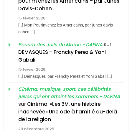
pourim chez les Americains – par Junes
Maroc : Les amandes de
Davis-Cohen
Tafraout, le miel de Tadla
15 février 2026
Azilal consacrés produits
DAFINA
MAROC
[…] Mon Pourim chez les Americains, par-junes-davis-
du terroir
cohen […]
1
Oeil ravageur – Vanessa
sur
Pourim des Juifs du Maroc - DAFINA
De Loya Stauber
DEMASQUES – Francky Perez & Yoni
5
Gabali
CINEMA
ISRAÉL
2025, l’année la plus
15 février 2026
meurtrière selon le rapport
2
[…] Demasques, par Francky Perez et Yoni Gabali […]
«Tu dis génocide, je dis
d’ADL contre
FRANCE
ISRAÉL
guerre»: La nouvelle
Cinéma, musique, sport, ces célébrités
l’antisémitisme
juives qui ont atteint les sommets - DAFINA
chanson de Boy George
6
ISRAÉL
JUDAISME
FIÈRE, DIGNE ET RÉSILIENTE :
sur
Cinéma: «Les 3M, une histoire
inachevée» Une ode à l’amitié au-delà
POURQUOI JE REVENDIQUE
3
de la religion
MA JUDAÏTE par Thérèse
Tout sur la Nostalgie
ISRAÉL
JUDAISME
Zrihen-Dvir
28 décembre 2025