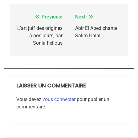
6
FIÈRE, DIGNE ET RÉSILIENTE :
Previous:
Next:
Navigation
POURQUOI JE REVENDIQUE
MA JUDAÏTE par Thérèse
de
L’art juif des origines
Abir El Abed chante
ISRAÉL
JUDAISME
à nos jours, par
Salim Halali
Zrihen-Dvir
l’article
Sonia Fellous
7
CE QUI NOUS MANQUE –
Jacques Hadida
JUDAISME
LAISSER UN COMMENTAIRE
8
Maroc : Les amandes de
Vous devez
vous connecter
pour publier un
Tafraout, le miel de Tadla
commentaire.
Azilal consacrés produits
DAFINA
MAROC
du terroir
1
Oeil ravageur – Vanessa