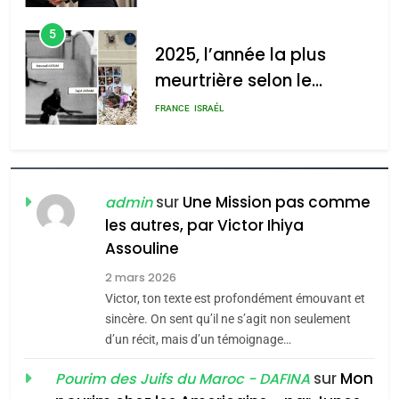
d’Amérique latine
5
2025, l’année la plus
meurtrière selon le
rapport d’ADL contre
FRANCE
ISRAÉL
l’antisémitisme
6
FIÈRE, DIGNE ET RÉSILIENTE :
POURQUOI JE REVENDIQUE
sur
Une Mission pas comme
admin
MA JUDAÏTE par Thérèse
les autres, par Victor Ihiya
ISRAÉL
JUDAISME
Assouline
Zrihen-Dvir
7
2 mars 2026
CE QUI NOUS MANQUE –
Victor, ton texte est profondément émouvant et
Jacques Hadida
sincère. On sent qu’il ne s’agit non seulement
d’un récit, mais d’un témoignage…
JUDAISME
sur
Mon
Pourim des Juifs du Maroc - DAFINA
8