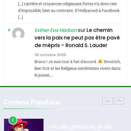
SOUVENIRS
[…] carrière et croyances religieuses fortes n’a donc rien
7
CE QUI NOUS MANQUE –
d’impossible, bien au contraire. D’Hollywood à Facebook
[…]
Jacques Hadida
4
Accords d’Isaac:
sur
Le chemin
JUDAISME
Esther Eva Harbon
l’alliance pourrait
vers la paix ne peut pas être pavé
s’étendre à 13 pays
8
de mépris – Ronald S. Lauder
ISRAÉL
JUDAISME
Maroc : Les amandes de
d’Amérique latine
30 octobre 2025
Tafraout, le miel de Tadla
5
Bravo ! Je suis tout à fait d'accord.
Smotrich,
2025, l’année la plus
Azilal consacrés produits
DAFINA
MAROC
Ben Gvir et les Religieux extrêmistes vivent dans
meurtrière selon le
du terroir
le passé,…
rapport d’ADL contre
1
FRANCE
ISRAÉL
Oeil ravageur – Vanessa De
l’antisémitisme
Loya Stauber
6
Contenu Populaire
FIÈRE, DIGNE ET RÉSILIENTE :
CINEMA
ISRAÉL
POURQUOI JE REVENDIQUE
MA JUDAÏTE par Thérèse
2
ISRAÉL
JUDAISME
«Tu dis génocide, je dis
Zrihen-Dvir