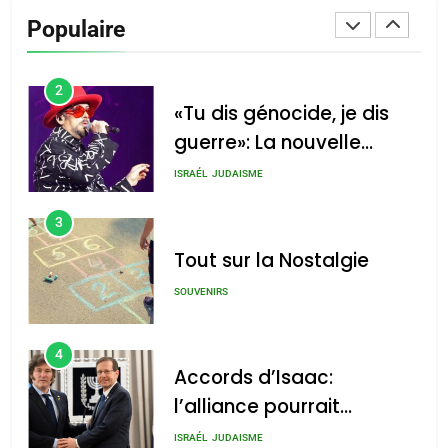
De Loya Stauber
Populaire
CINEMA
ISRAÉL
2
«Tu dis génocide, je dis
guerre»: La nouvelle
chanson de Boy George
ISRAÉL
JUDAISME
3
Tout sur la Nostalgie
SOUVENIRS
4
Accords d’Isaac:
l’alliance pourrait
s’étendre à 13 pays
ISRAÉL
JUDAISME