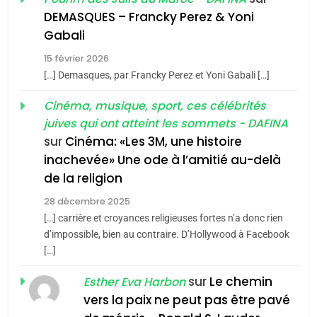
De Loya Stauber
DEMASQUES – Francky Perez & Yoni
5
Gabali
CINEMA
ISRAÉL
2025, l’année la plus
15 février 2026
meurtrière selon le rapport
2
[…] Demasques, par Francky Perez et Yoni Gabali […]
«Tu dis génocide, je dis
d’ADL contre
FRANCE
ISRAÉL
guerre»: La nouvelle
Cinéma, musique, sport, ces célébrités
l’antisémitisme
juives qui ont atteint les sommets - DAFINA
chanson de Boy George
6
ISRAÉL
JUDAISME
FIÈRE, DIGNE ET RÉSILIENTE :
sur
Cinéma: «Les 3M, une histoire
inachevée» Une ode à l’amitié au-delà
POURQUOI JE REVENDIQUE
3
de la religion
MA JUDAÏTE par Thérèse
Tout sur la Nostalgie
ISRAÉL
JUDAISME
Zrihen-Dvir
28 décembre 2025
SOUVENIRS
[…] carrière et croyances religieuses fortes n’a donc rien
7
CE QUI NOUS MANQUE –
d’impossible, bien au contraire. D’Hollywood à Facebook
[…]
Jacques Hadida
4
Accords d’Isaac:
sur
Le chemin
JUDAISME
Esther Eva Harbon
l’alliance pourrait
vers la paix ne peut pas être pavé
s’étendre à 13 pays
8
ISRAÉL
JUDAISME