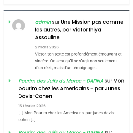
6
FIÈRE, DIGNE ET RÉSILIENTE :
POURQUOI JE REVENDIQUE
sur
Une Mission pas comme
admin
MA JUDAÏTE par Thérèse
les autres, par Victor Ihiya
ISRAÉL
JUDAISME
Assouline
Zrihen-Dvir
7
2 mars 2026
CE QUI NOUS MANQUE –
Victor, ton texte est profondément émouvant et
Jacques Hadida
sincère. On sent qu’il ne s’agit non seulement
d’un récit, mais d’un témoignage…
JUDAISME
sur
Mon
Pourim des Juifs du Maroc - DAFINA
8
pourim chez les Americains – par Junes
Maroc : Les amandes de
Davis-Cohen
Tafraout, le miel de Tadla
15 février 2026
Azilal consacrés produits
DAFINA
MAROC
[…] Mon Pourim chez les Americains, par-junes-davis-
du terroir
cohen […]
1
Oeil ravageur – Vanessa
sur
Pourim des Juifs du Maroc - DAFINA