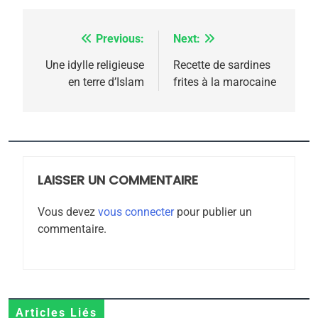
Previous:
Next:
Navigation
de
Une idylle religieuse
Recette de sardines
en terre d’Islam
frites à la marocaine
l’article
5
2025, l’année la plus
meurtrière selon le
rapport d’ADL contre
LAISSER UN COMMENTAIRE
FRANCE
ISRAÉL
l’antisémitisme
Vous devez
vous connecter
pour publier un
6
commentaire.
FIÈRE, DIGNE ET RÉSILIENTE :
POURQUOI JE REVENDIQUE
MA JUDAÏTE par Thérèse
ISRAÉL
JUDAISME
Zrihen-Dvir
7
Articles Liés