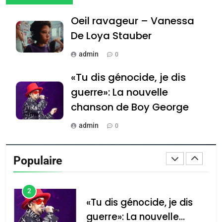
CE QUI NOUS MANQUE –
Oeil ravageur – Vanessa
Jacques Hadida
De Loya Stauber
JUDAISME
admin
0
8
Maroc : Les amandes de
«Tu dis génocide, je dis
Tafraout, le miel de Tadla
guerre»: La nouvelle
Azilal consacrés produits
DAFINA
MAROC
chanson de Boy George
du terroir
1
admin
0
Oeil ravageur – Vanessa
Tout sur la Nostalgie
De Loya Stauber
Populaire
admin
CINEMA
ISRAÉL
0
2
Accords d’Isaac: l’alliance
נשיא המדינה יצחק
«Tu dis génocide, je dis
הרצוג נפגש עם
pourrait s’étendre à 13
guerre»: La nouvelle
נשיא ארגנטינה