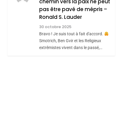
chemin vers la paix ne peut
ISRAÉL
JUDAISME
REVENDIQUE MA
pas être pavé de mépris –
7
CE QUI NOUS
JUDAÏTE Par Thérèse
Ronald S. Lauder
MANQUE – Jacques
Zrihen-Dvir
30 octobre 2025
Hadida
Bravo ! Je suis tout à fait d'accord.
JUDAISME
Smotrich, Ben Gvir et les Religieux
8
extrêmistes vivent dans le passé,…
Maroc : Les Amandes
De Tafraout, Le Miel
De Tadla Azilal
DAFINA
MAROC
Consacrés Produits
Du Terroir
sémitisme