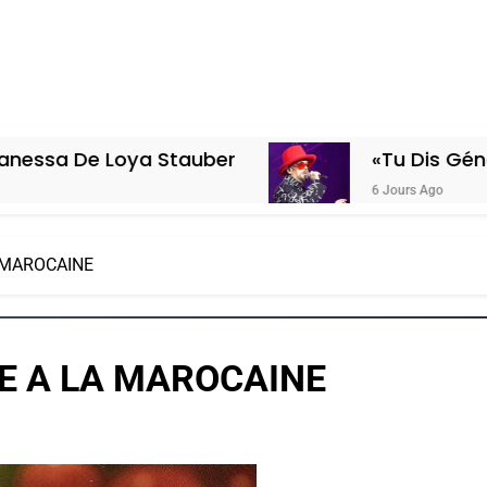
ya Stauber
«Tu Dis Génocide, Je Dis
6 Jours Ago
 MAROCAINE
E A LA MAROCAINE