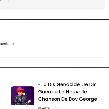
 – Jacques Hadida
entaire.
e Tafraout, Le Miel De Tadla Azilal Consacrés P
a
«Tu Dis Génocide, Je Dis
Guerre»: La Nouvelle
Chanson De Boy George
Admin
0