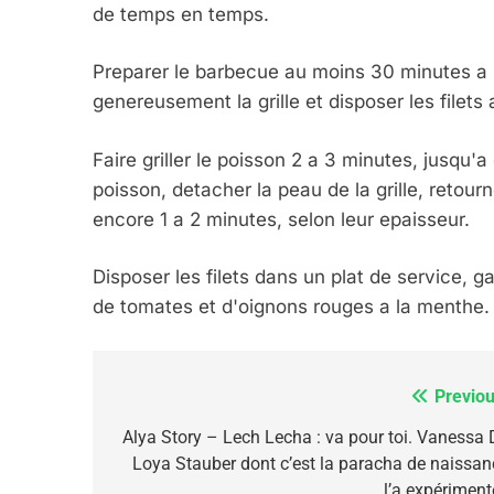
de temps en temps.
Preparer le barbecue au moins 30 minutes a l
6
genereusement la grille et disposer les filets
Faire griller le poisson 2 a 3 minutes, jusqu'a c
FIÈRE, DIGNE ET RÉSIL
poisson, detacher la peau de la grille, retourn
Dvir
encore 1 a 2 minutes, selon leur epaisseur.
ISRAÉL
JUDAISME
Disposer les filets dans un plat de service, g
de tomates et d'oignons rouges a la menthe.
7
Previou
Navigation
de
Alya Story – Lech Lecha : va pour toi. Vanessa 
Loya Stauber dont c’est la paracha de naissan
l’article
l’a expériment