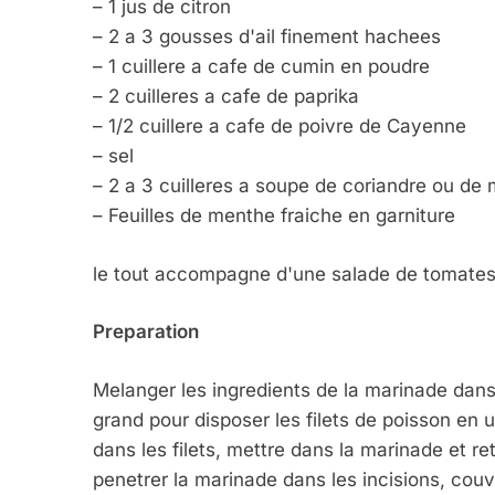
– 1 jus de citron
– 2 a 3 gousses d'ail finement hachees
– 1 cuillere a cafe de cumin en poudre
– 2 cuilleres a cafe de paprika
– 1/2 cuillere a cafe de poivre de Cayenne
– sel
– 2 a 3 cuilleres a soupe de coriandre ou de
– Feuilles de menthe fraiche en garniture
le tout accompagne d'une salade de tomates 
5
Preparation
Melanger les ingredients de la marinade dans
2025, L’année La Plus
grand pour disposer les filets de poisson en 
FRANCE
ISRAÉL
dans les filets, mettre dans la marinade et re
penetrer la marinade dans les incisions, couvr