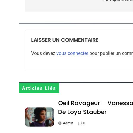
CE QUI NOUS MANQUE
JUDAISME
LAISSER UN COMMENTAIRE
8
Vous devez
vous connecter
pour publier un comm
Maroc : Les Amandes D
Terroir
Articles Liés
DAFINA
MAROC
Oeil Ravageur – Vaness
De Loya Stauber
Admin
0
1