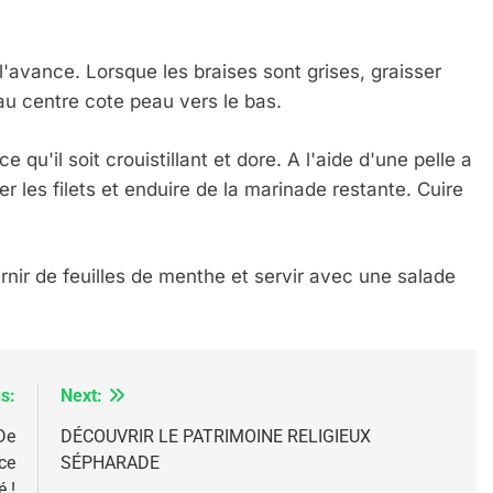
'avance. Lorsque les braises sont grises, graisser
 au centre cote peau vers le bas.
e qu'il soit crouistillant et dore. A l'aide d'une pelle a
IENTE : POURQUOI JE REVENDIQUE MA JUDAÏTE Par T
er les filets et enduire de la marinade restante. Cuire
arnir de feuilles de menthe et servir avec une salade
s:
Next:
De
DÉCOUVRIR LE PATRIMOINE RELIGIEUX
ce
SÉPHARADE
é !