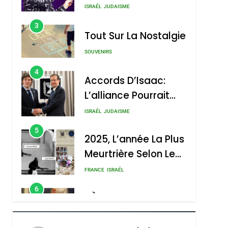
Nouvelle Chanson De
ISRAÉL
JUDAISME
Boy George
3
Tout Sur La Nostalgie
SOUVENIRS
4
Accords D’Isaac:
L’alliance Pourrait
S’étendre À 13 Pays
ISRAÉL
JUDAISME
D’Amérique Latine
5
2025, L’année La Plus
Meurtrière Selon Le
Rapport D’ADL
FRANCE
ISRAÉL
Contre
6
FIÈRE, DIGNE ET
L’antisémitisme
RÉSILIENTE :
POURQUOI JE