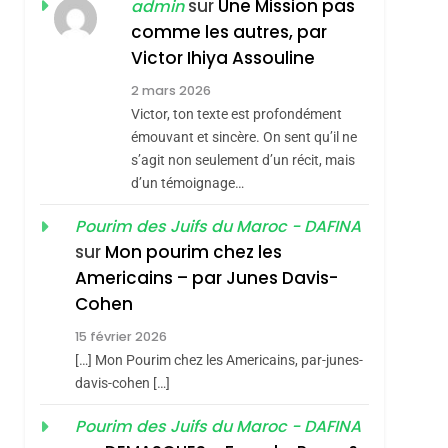
ISRAÉL
JUDAISME
sur
Une Mission pas
admin
REVENDIQUE MA
comme les autres, par
7
CE QUI NOUS
JUDAÏTE Par Thérèse
Victor Ihiya Assouline
MANQUE – Jacques
Zrihen-Dvir
2 mars 2026
Hadida
Victor, ton texte est profondément
JUDAISME
émouvant et sincère. On sent qu’il ne
8
s’agit non seulement d’un récit, mais
Maroc : Les Amandes
d’un témoignage…
De Tafraout, Le Miel
De Tadla Azilal
Pourim des Juifs du Maroc - DAFINA
DAFINA
MAROC
sur
Mon pourim chez les
Consacrés Produits
1
Americains – par Junes Davis-
Oeil Ravageur –
Du Terroir
Cohen
Vanessa De Loya
15 février 2026
Stauber
CINEMA
ISRAÉL
[…] Mon Pourim chez les Americains, par-junes-
2
davis-cohen […]
«Tu Dis Génocide, Je
Pourim des Juifs du Maroc - DAFINA
Dis Guerre»: La