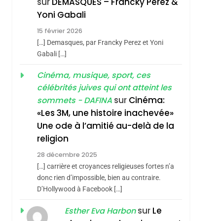
sur
DEMASQUES – Francky Perez &
Nouvelle Chanson De
ISRAÉL
JUDAISME
Yoni Gabali
Boy George
3
15 février 2026
Tout Sur La Nostalgie
[…] Demasques, par Francky Perez et Yoni
SOUVENIRS
Gabali […]
4
Cinéma, musique, sport, ces
Accords D’Isaac:
célébrités juives qui ont atteint les
L’alliance Pourrait
sur
Cinéma:
sommets - DAFINA
S’étendre À 13 Pays
ISRAÉL
JUDAISME
«Les 3M, une histoire inachevée»
D’Amérique Latine
Une ode à l’amitié au-delà de la
5
2025, L’année La Plus
religion
Meurtrière Selon Le
28 décembre 2025
Rapport D’ADL
FRANCE
ISRAÉL
[…] carrière et croyances religieuses fortes n’a
Contre
donc rien d’impossible, bien au contraire.
6
FIÈRE, DIGNE ET
D’Hollywood à Facebook […]
L’antisémitisme
RÉSILIENTE :
sur
Le
Esther Eva Harbon
POURQUOI JE