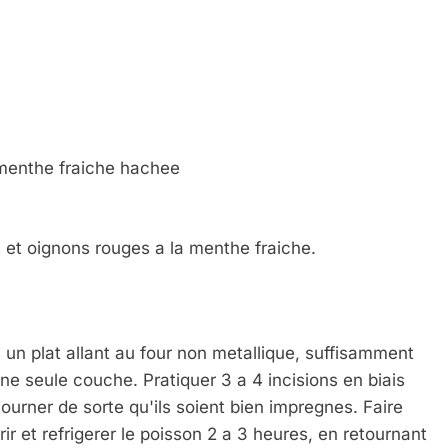
 menthe fraiche hachee
et oignons rouges a la menthe fraiche.
 un plat allant au four non metallique, suffisamment
 Meurtrière Selon Le Rapport D’ADL Contre L’anti
une seule couche. Pratiquer 3 a 4 incisions en biais
tourner de sorte qu'ils soient bien impregnes. Faire
ir et refrigerer le poisson 2 a 3 heures, en retournant