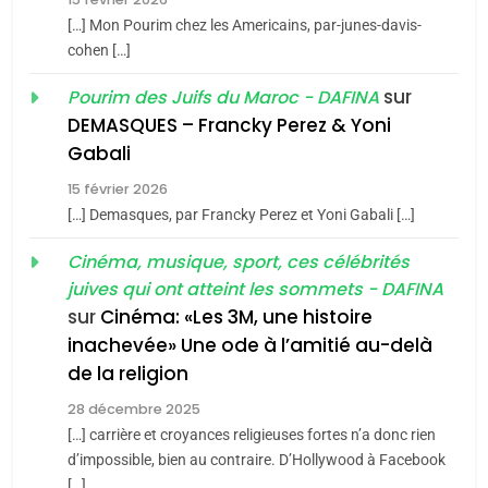
Azilal consacrés produits
DAFINA
MAROC
[…] Mon Pourim chez les Americains, par-junes-davis-
du terroir
cohen […]
1
Oeil ravageur – Vanessa
sur
Pourim des Juifs du Maroc - DAFINA
De Loya Stauber
DEMASQUES – Francky Perez & Yoni
5
Gabali
CINEMA
ISRAÉL
2025, l’année la plus
15 février 2026
meurtrière selon le rapport
2
[…] Demasques, par Francky Perez et Yoni Gabali […]
«Tu dis génocide, je dis
d’ADL contre
FRANCE
ISRAÉL
guerre»: La nouvelle
Cinéma, musique, sport, ces célébrités
l’antisémitisme
juives qui ont atteint les sommets - DAFINA
chanson de Boy George
6
ISRAÉL
JUDAISME
FIÈRE, DIGNE ET RÉSILIENTE :
sur
Cinéma: «Les 3M, une histoire
inachevée» Une ode à l’amitié au-delà
POURQUOI JE REVENDIQUE
3
de la religion
MA JUDAÏTE par Thérèse
Tout sur la Nostalgie
ISRAÉL
JUDAISME
Zrihen-Dvir
28 décembre 2025
SOUVENIRS
[…] carrière et croyances religieuses fortes n’a donc rien
7
CE QUI NOUS MANQUE –
d’impossible, bien au contraire. D’Hollywood à Facebook
[…]