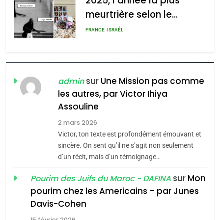
2025, l’année la plus
meurtrière selon le
rapport d’ADL contre
FRANCE
ISRAÉL
l’antisémitisme
6
FIÈRE, DIGNE ET RÉSILIENTE :
POURQUOI JE REVENDIQUE
sur
Une Mission pas comme
admin
MA JUDAÏTE par Thérèse
les autres, par Victor Ihiya
ISRAÉL
JUDAISME
Assouline
Zrihen-Dvir
7
2 mars 2026
CE QUI NOUS MANQUE –
Victor, ton texte est profondément émouvant et
Jacques Hadida
sincère. On sent qu’il ne s’agit non seulement
d’un récit, mais d’un témoignage…
JUDAISME
sur
Mon
Pourim des Juifs du Maroc - DAFINA
8
pourim chez les Americains – par Junes
Maroc : Les amandes de
Davis-Cohen
Tafraout, le miel de Tadla
15 février 2026