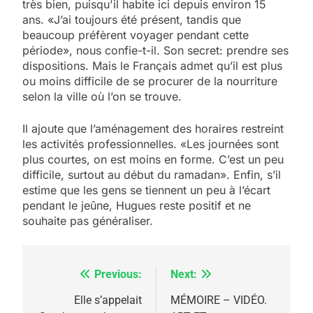
très bien, puisqu'il habite ici depuis environ 15
ans. «J’ai toujours été présent, tandis que
beaucoup préfèrent voyager pendant cette
période», nous confie-t-il. Son secret: prendre ses
dispositions. Mais le Français admet qu’il est plus
ou moins difficile de se procurer de la nourriture
selon la ville où l’on se trouve.
Il ajoute que l’aménagement des horaires restreint
les activités professionnelles. «Les journées sont
plus courtes, on est moins en forme. C’est un peu
difficile, surtout au début du ramadan». Enfin, s’il
5
estime que les gens se tiennent un peu à l’écart
2025, l’année la plus
pendant le jeûne, Hugues reste positif et ne
meurtrière selon le
souhaite pas généraliser.
rapport d’ADL contre
FRANCE
ISRAÉL
l’antisémitisme
Previous:
Next:
Navigation
6
FIÈRE, DIGNE ET RÉSILIENTE :
de
Elle s’appelait
MÉMOIRE – VIDÉO.