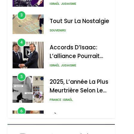
Nouvelle Chanson De
ISRAÉL
JUDAISME
Boy George
3
Tout Sur La Nostalgie
SOUVENIRS
4
Accords D’Isaac:
L’alliance Pourrait
S’étendre À 13 Pays
ISRAÉL
JUDAISME
D’Amérique Latine
5
2025, L’année La Plus
Meurtrière Selon Le
Rapport D’ADL
FRANCE
ISRAÉL
Contre
6
FIÈRE, DIGNE ET
L’antisémitisme
RÉSILIENTE :
POURQUOI JE