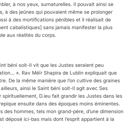
er, à nos yeux, surnaturelles. Il pouvait ainsi se
res, à des jeûnes qui pouvaient même se prolonger
ssi à des mortifications pénibles et il réalisait de
nt cabalistiques] sans jamais manifester la plus
le aux réalités du corps.
t béni soit-Il vit que les Justes seraient peu
ation… ». Rav Méïr Shapira de Lublin expliquait que
ttre. De la même manière que l’on cultive des graines
illeurs, ainsi le Saint béni soit-Il agit avec Ses
spirituellement, D.ieu fait grandir les Justes dans les
s repique ensuite dans des époques moins éminentes.
urs des hommes, tels mon grand-père, d’une dimension
t déposé ici-bas mais dont l’esprit appartient à la