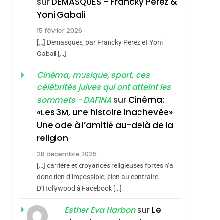
sur
DEMASQUES – Francky Perez &
Nouvelle Chanson De
ISRAÉL
JUDAISME
Yoni Gabali
Boy George
3
15 février 2026
Tout Sur La Nostalgie
[…] Demasques, par Francky Perez et Yoni
SOUVENIRS
Gabali […]
4
Cinéma, musique, sport, ces
Accords D’Isaac:
célébrités juives qui ont atteint les
L’alliance Pourrait
sur
Cinéma:
sommets - DAFINA
S’étendre À 13 Pays
ISRAÉL
JUDAISME
«Les 3M, une histoire inachevée»
D’Amérique Latine
Une ode à l’amitié au-delà de la
5
2025, L’année La Plus
religion
Meurtrière Selon Le
28 décembre 2025
Rapport D’ADL
FRANCE
ISRAÉL
[…] carrière et croyances religieuses fortes n’a
Contre
donc rien d’impossible, bien au contraire.
6
FIÈRE, DIGNE ET
D’Hollywood à Facebook […]
L’antisémitisme
RÉSILIENTE :
sur
Le
Esther Eva Harbon
POURQUOI JE