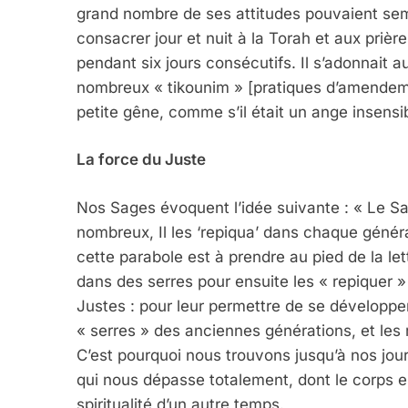
grand nombre de ses attitudes pouvaient sembl
consacrer jour et nuit à la Torah et aux priè
pendant six jours consécutifs. Il s’adonnait au
nombreux « tikounim » [pratiques d’amendeme
petite gêne, comme s’il était un ange insensib
La force du Juste
Nos Sages évoquent l’idée suivante : « Le Sain
nombreux, Il les ‘repiqua’ dans chaque génér
cette parabole est à prendre au pied de la le
dans des serres pour ensuite les « repiquer » a
Justes : pour leur permettre de se développer 
« serres » des anciennes générations, et le
C’est pourquoi nous trouvons jusqu’à nos jo
qui nous dépasse totalement, dont le corps es
spiritualité d’un autre temps.