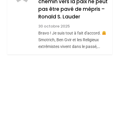
chemin vers la paix ne peut
ISRAÉL
JUDAISME
REVENDIQUE MA
pas être pavé de mépris –
7
CE QUI NOUS
JUDAÏTE Par Thérèse
Ronald S. Lauder
MANQUE – Jacques
Zrihen-Dvir
30 octobre 2025
Hadida
Bravo ! Je suis tout à fait d'accord.
JUDAISME
Smotrich, Ben Gvir et les Religieux
8
extrêmistes vivent dans le passé,…
Maroc : Les Amandes
De Tafraout, Le Miel
De Tadla Azilal
DAFINA
MAROC
Consacrés Produits
Du Terroir