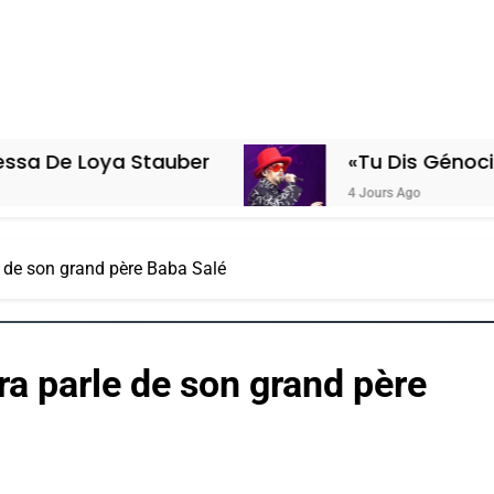
oya Stauber
«Tu Dis Génocide, Je Di
4 Jours Ago
 de son grand père Baba Salé
a parle de son grand père