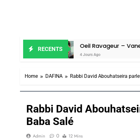
Amiel
Oeil Ravageur – Vanessa De L
RECENTS
4 Jours Ago
Home
DAFINA
Rabbi David Abouhatseira parle
Rabbi David Abouhatseir
Baba Salé
0
Admin
12 Mins