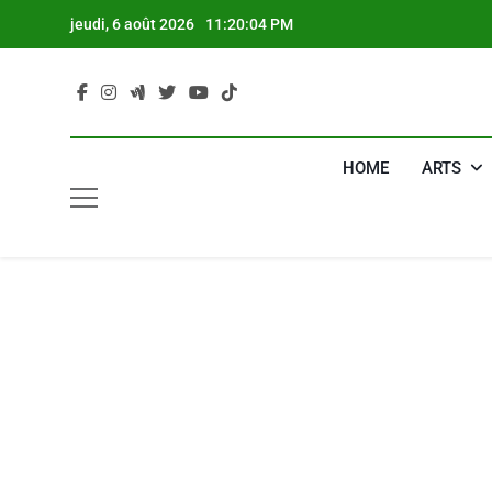
Skip
jeudi, 6 août 2026
11:20:05 PM
to
content
HOME
ARTS