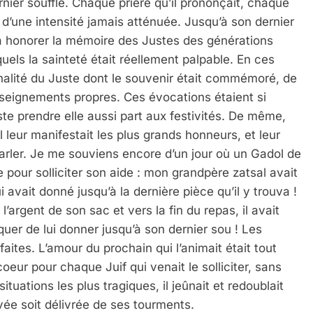
rnier souffle. Chaque prière qu’il prononçait, chaque
let d’une intensité jamais atténuée. Jusqu’à son dernier
 à honorer la mémoire des Justes des générations
uels la sainteté était réellement palpable. En ces
nnalité du Juste dont le souvenir était commémoré, de
nseignements propres. Ces évocations étaient si
ste prendre elle aussi part aux festivités. De même,
l leur manifestait les plus grands honneurs, et leur
 parler. Je me souviens encore d’un jour où un Gadol de
e pour solliciter son aide : mon grandpère zatsal avait
i avait donné jusqu’à la dernière pièce qu’il y trouva !
’argent de son sac et vers la fin du repas, il avait
r de lui donner jusqu’à son dernier sou ! Les
aites. L’amour du prochain qui l’animait était tout
coeur pour chaque Juif qui venait le solliciter, sans
ituations les plus tragiques, il jeûnait et redoublait
vée soit délivrée de ses tourments.