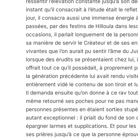
ressentir l’élévation constante jusqu’à son de
instant qu’il consacrait à l’étude était le ref
jour, il consacra aussi une immense énergie
passées, par des festins de Hilloula dans lesq
occasions, il parlait longuement de la perso
sa manière de servir le Créateur et de ses e
vivantes que l’on aurait pu sentir l’âme du Ju
lorsque des érudits se présentaient chez lui, i
offrait tout ce qu’il possédait, à proprement
la génération précédente lui avait rendu visit
entièrement vidé le contenu de son tiroir et lu
Il demanda ensuite qu’on donne à ce rav tout l
même retourné ses poches pour ne pas manque
personnes présentes en étaient sorties stupéf
autant exceptionnel : il priait du fond de son 
épargner larmes et supplications. Et pour les s
ses prières jusqu’à ce que la personne éprou