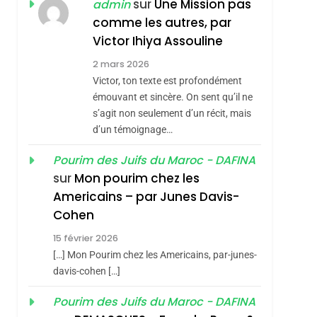
ISRAÉL
JUDAISME
sur
Une Mission pas
admin
REVENDIQUE MA
comme les autres, par
7
CE QUI NOUS
JUDAÏTE Par Thérèse
Victor Ihiya Assouline
MANQUE – Jacques
Zrihen-Dvir
2 mars 2026
Hadida
Victor, ton texte est profondément
JUDAISME
émouvant et sincère. On sent qu’il ne
8
s’agit non seulement d’un récit, mais
Maroc : Les Amandes
d’un témoignage…
De Tafraout, Le Miel
De Tadla Azilal
Pourim des Juifs du Maroc - DAFINA
DAFINA
MAROC
sur
Mon pourim chez les
Consacrés Produits
1
Americains – par Junes Davis-
Oeil Ravageur –
Du Terroir
Cohen
Vanessa De Loya
15 février 2026
Stauber
CINEMA
ISRAÉL
[…] Mon Pourim chez les Americains, par-junes-
2
davis-cohen […]
«Tu Dis Génocide, Je
Pourim des Juifs du Maroc - DAFINA
Dis Guerre»: La