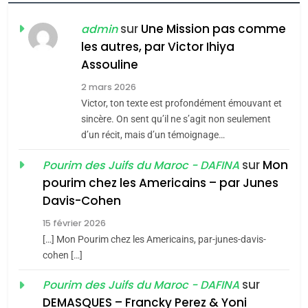
FIÈRE, DIGNE ET RÉSILIENTE :
POURQUOI JE REVENDIQUE
sur
Une Mission pas comme
admin
MA JUDAÏTE par Thérèse
les autres, par Victor Ihiya
ISRAÉL
JUDAISME
Assouline
Zrihen-Dvir
7
2 mars 2026
CE QUI NOUS MANQUE –
Victor, ton texte est profondément émouvant et
Jacques Hadida
sincère. On sent qu’il ne s’agit non seulement
d’un récit, mais d’un témoignage…
JUDAISME
sur
Mon
Pourim des Juifs du Maroc - DAFINA
8
pourim chez les Americains – par Junes
Maroc : Les amandes de
Davis-Cohen
Tafraout, le miel de Tadla
15 février 2026
Azilal consacrés produits
DAFINA
MAROC
[…] Mon Pourim chez les Americains, par-junes-davis-
du terroir
cohen […]
1
Oeil ravageur – Vanessa
sur
Pourim des Juifs du Maroc - DAFINA
De Loya Stauber
DEMASQUES – Francky Perez & Yoni