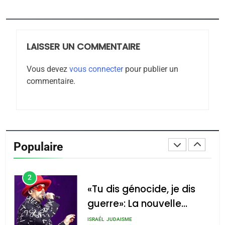
Jacques Hadida
JUDAISME
LAISSER UN COMMENTAIRE
8
Maroc : Les amandes de
Vous devez
vous connecter
pour publier un
Tafraout, le miel de Tadla
commentaire.
Azilal consacrés produits
DAFINA
MAROC
du terroir
1
Oeil ravageur – Vanessa
De Loya Stauber
Populaire
CINEMA
ISRAÉL
2
«Tu dis génocide, je dis
guerre»: La nouvelle
chanson de Boy George
ISRAÉL
JUDAISME