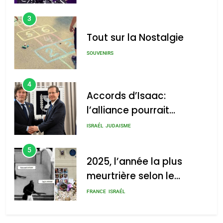
3
Tout sur la Nostalgie
SOUVENIRS
4
Accords d’Isaac:
l’alliance pourrait
s’étendre à 13 pays
ISRAÉL
JUDAISME
d’Amérique latine
5
2025, l’année la plus
meurtrière selon le
rapport d’ADL contre
FRANCE
ISRAÉL
l’antisémitisme
6