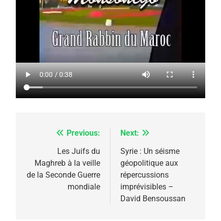
5
2025, l’année la plus
meurtrière selon le
rapport d’ADL contre
FRANCE
ISRAÉL
l’antisémitisme
Previous:
Next:
Navigation
6
FIÈRE, DIGNE ET RÉSILIENTE :
de
Les Juifs du
Syrie : Un séisme
POURQUOI JE REVENDIQUE
Maghreb à la veille
géopolitique aux
l’article
MA JUDAÏTE par Thérèse
de la Seconde Guerre
répercussions
ISRAÉL
JUDAISME
mondiale
imprévisibles –
Zrihen-Dvir
David Bensoussan
7
CE QUI NOUS MANQUE –