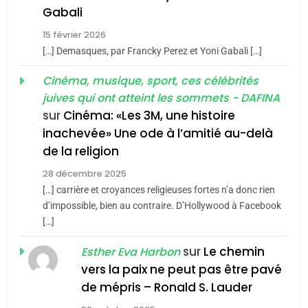
5
Gabali
CINEMA
ISRAÉL
2025, l’année la plus
15 février 2026
meurtrière selon le rapport
2
[…] Demasques, par Francky Perez et Yoni Gabali […]
«Tu dis génocide, je dis
d’ADL contre
FRANCE
ISRAÉL
guerre»: La nouvelle
Cinéma, musique, sport, ces célébrités
l’antisémitisme
juives qui ont atteint les sommets - DAFINA
chanson de Boy George
6
ISRAÉL
JUDAISME
FIÈRE, DIGNE ET RÉSILIENTE :
sur
Cinéma: «Les 3M, une histoire
inachevée» Une ode à l’amitié au-delà
POURQUOI JE REVENDIQUE
3
de la religion
MA JUDAÏTE par Thérèse
Tout sur la Nostalgie
ISRAÉL
JUDAISME
Zrihen-Dvir
28 décembre 2025
SOUVENIRS
[…] carrière et croyances religieuses fortes n’a donc rien
7
CE QUI NOUS MANQUE –
d’impossible, bien au contraire. D’Hollywood à Facebook
[…]
Jacques Hadida
4
Accords d’Isaac:
sur
Le chemin
JUDAISME
Esther Eva Harbon
l’alliance pourrait
vers la paix ne peut pas être pavé
s’étendre à 13 pays
8
de mépris – Ronald S. Lauder
ISRAÉL
JUDAISME
Maroc : Les amandes de
d’Amérique latine