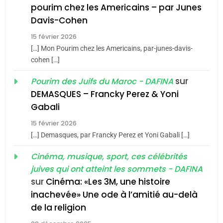
pourim chez les Americains – par Junes
Maroc : Les amandes de
Davis-Cohen
Tafraout, le miel de Tadla
15 février 2026
Azilal consacrés produits
DAFINA
MAROC
[…] Mon Pourim chez les Americains, par-junes-davis-
du terroir
cohen […]
1
Oeil ravageur – Vanessa
sur
Pourim des Juifs du Maroc - DAFINA
De Loya Stauber
DEMASQUES – Francky Perez & Yoni
5
Gabali
CINEMA
ISRAÉL
2025, l’année la plus
15 février 2026
meurtrière selon le rapport
2
[…] Demasques, par Francky Perez et Yoni Gabali […]
«Tu dis génocide, je dis
d’ADL contre
FRANCE
ISRAÉL
guerre»: La nouvelle
Cinéma, musique, sport, ces célébrités
l’antisémitisme
juives qui ont atteint les sommets - DAFINA
chanson de Boy George
6
ISRAÉL
JUDAISME
FIÈRE, DIGNE ET RÉSILIENTE :
sur
Cinéma: «Les 3M, une histoire
inachevée» Une ode à l’amitié au-delà
POURQUOI JE REVENDIQUE
3
de la religion
MA JUDAÏTE par Thérèse
Tout sur la Nostalgie
ISRAÉL
JUDAISME