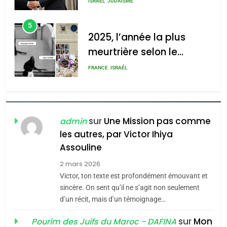
ISRAÉL
JUDAISME
d’Amérique latine
5
2025, l’année la plus
meurtrière selon le
rapport d’ADL contre
FRANCE
ISRAÉL
l’antisémitisme
6
FIÈRE, DIGNE ET RÉSILIENTE :
POURQUOI JE REVENDIQUE
sur
Une Mission pas comme
admin
MA JUDAÏTE par Thérèse
les autres, par Victor Ihiya
ISRAÉL
JUDAISME
Assouline
Zrihen-Dvir
7
2 mars 2026
CE QUI NOUS MANQUE –
Victor, ton texte est profondément émouvant et
Jacques Hadida
sincère. On sent qu’il ne s’agit non seulement
d’un récit, mais d’un témoignage…
JUDAISME
sur
Mon
Pourim des Juifs du Maroc - DAFINA
8