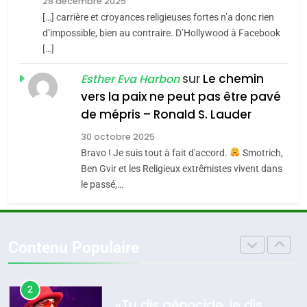
Zrihen-Dvir
28 décembre 2025
SOUVENIRS
[…] carrière et croyances religieuses fortes n’a donc rien
7
CE QUI NOUS MANQUE –
d’impossible, bien au contraire. D’Hollywood à Facebook
[…]
Jacques Hadida
4
Accords d’Isaac:
sur
Le chemin
JUDAISME
Esther Eva Harbon
l’alliance pourrait
vers la paix ne peut pas être pavé
s’étendre à 13 pays
8
de mépris – Ronald S. Lauder
ISRAÉL
JUDAISME
Maroc : Les amandes de
d’Amérique latine
30 octobre 2025
Tafraout, le miel de Tadla
5
Bravo ! Je suis tout à fait d'accord.
Smotrich,
2025, l’année la plus
Azilal consacrés produits
DAFINA
MAROC
Ben Gvir et les Religieux extrêmistes vivent dans
meurtrière selon le
du terroir
le passé,…
rapport d’ADL contre
1
FRANCE
ISRAÉL
Oeil ravageur – Vanessa De
l’antisémitisme
Loya Stauber
6
Contenu Populaire
FIÈRE, DIGNE ET RÉSILIENTE :
CINEMA
ISRAÉL
POURQUOI JE REVENDIQUE
MA JUDAÏTE par Thérèse
2
ISRAÉL
JUDAISME
«Tu dis génocide, je dis