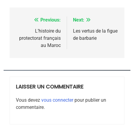
l’antisémitisme
6
FIÈRE, DIGNE ET RÉSILIENTE :
Previous:
Next:
Navigation
POURQUOI JE REVENDIQUE
MA JUDAÏTE par Thérèse
de
L’histoire du
Les vertus de la figue
ISRAÉL
JUDAISME
protectorat français
de barbarie
Zrihen-Dvir
l’article
au Maroc
7
CE QUI NOUS MANQUE –
Jacques Hadida
JUDAISME
LAISSER UN COMMENTAIRE
8
Maroc : Les amandes de
Vous devez
vous connecter
pour publier un
Tafraout, le miel de Tadla
commentaire.
Azilal consacrés produits
DAFINA
MAROC
du terroir
1
Oeil ravageur – Vanessa