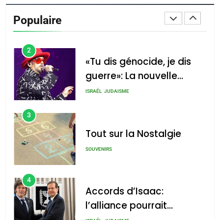
De Loya Stauber
Populaire
CINEMA
ISRAÉL
2
«Tu dis génocide, je dis
guerre»: La nouvelle
chanson de Boy George
ISRAÉL
JUDAISME
3
Tout sur la Nostalgie
SOUVENIRS
4
Accords d’Isaac:
l’alliance pourrait
s’étendre à 13 pays