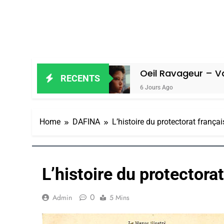
ain Amiel
Oeil Ravageur – Vanessa D
RECENTS
6 Jours Ago
Home
DAFINA
L’histoire du protectorat frança
L’histoire du protectora
0
Admin
5 Mins