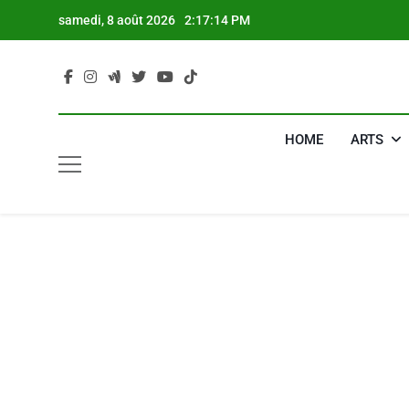
Skip
samedi, 8 août 2026
2:17:15 PM
to
content
HOME
ARTS