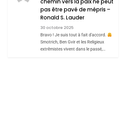
chemin vers la paix ne peut
ISRAÉL
JUDAISME
REVENDIQUE MA
pas être pavé de mépris –
7
CE QUI NOUS
JUDAÏTE Par Thérèse
Ronald S. Lauder
MANQUE – Jacques
Zrihen-Dvir
30 octobre 2025
Hadida
Bravo ! Je suis tout à fait d'accord.
JUDAISME
sémitisme
Smotrich, Ben Gvir et les Religieux
8
extrêmistes vivent dans le passé,…
Maroc : Les Amandes
De Tafraout, Le Miel
De Tadla Azilal
DAFINA
MAROC
Consacrés Produits
Du Terroir
hérèse Zrihen-