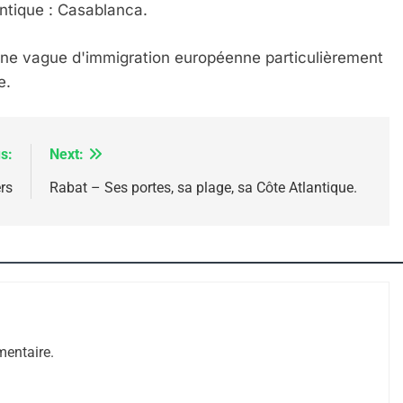
ntique : Casablanca.
ne vague d'immigration européenne particulièrement
le.
s:
Next:
ers
Rabat – Ses portes, sa plage, sa Côte Atlantique.
 – Jacques Hadida
entaire.