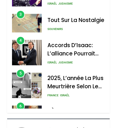
Nouvelle Chanson De
ISRAÉL
JUDAISME
Boy George
3
Tout Sur La Nostalgie
SOUVENIRS
4
Accords D’Isaac:
L’alliance Pourrait
S’étendre À 13 Pays
ISRAÉL
JUDAISME
D’Amérique Latine
5
2025, L’année La Plus
Meurtrière Selon Le
Rapport D’ADL
FRANCE
ISRAÉL
Contre
6
FIÈRE, DIGNE ET
L’antisémitisme
RÉSILIENTE :
POURQUOI JE