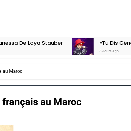
e Loya Stauber
«Tu Dis Génocide, Je
6 Jours Ago
is au Maroc
t français au Maroc