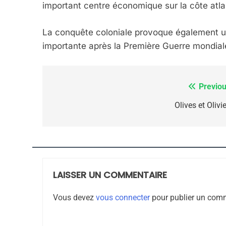
important centre économique sur la côte atla
La conquête coloniale provoque également u
importante après la Première Guerre mondia
7
Previou
Navigation
de
Olives et Olivi
CE QUI NOUS MANQUE
l’article
JUDAISME
LAISSER UN COMMENTAIRE
8
Vous devez
vous connecter
pour publier un comm