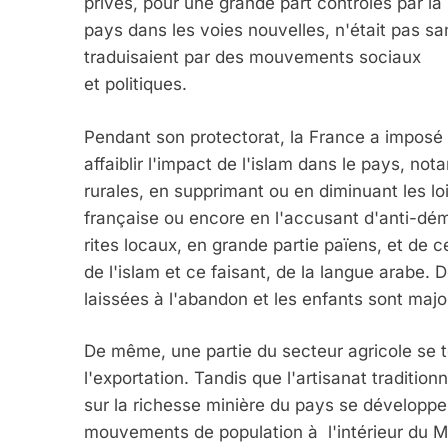
privés, pour une grande part contrôlés par la
5
pays dans les voies nouvelles, n'était pas s
traduisaient par des mouvements sociaux
et politiques.
2025, L’année La Plus
Pendant son protectorat, la France a imposé 
FRANCE
ISRAÉL
affaiblir l'impact de l'islam dans le pays, n
rurales, en supprimant ou en diminuant les lois
française ou encore en l'accusant d'anti-démo
rites locaux, en grande partie païens, et de 
de l'islam et ce faisant, de la langue arab
6
laissées à l'abandon et les enfants sont maj
De même, une partie du secteur agricole se 
l'exportation. Tandis que l'artisanat tradition
FIÈRE, DIGNE ET RÉSIL
sur la richesse minière du pays se développe
Dvir
mouvements de population à l'intérieur du M
ISRAÉL
JUDAISME