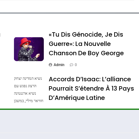
e Tafraout, Le Miel De Tadla Azilal Consacrés P
a
«Tu Dis Génocide, Je Dis
Guerre»: La Nouvelle
Chanson De Boy George
Admin
0
Accords D’Isaac: L’alliance
נשיא המדינה יצחק
הרצוג נפגש עם
Pourrait S’étendre À 13 Pays
נשיא ארגנטינה
ssa De Loya Stauber
D’Amérique Latine
חוויאר מיליי, במשכן
הנשיא בירושלים.
Admin
0
צילום: חיים צח /
לע"מ Photos By
: Haim Zach /
GPO