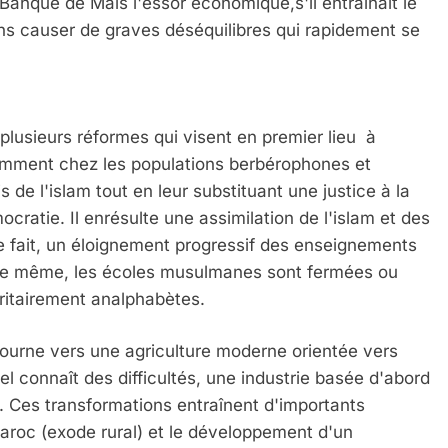
 Banque de Mais l'essor économique,s'il entraînait le
ans causer de graves déséquilibres qui rapidement se
 Meurtrière Selon Le Rapport D’ADL Contre L’anti
plusieurs réformes qui visent en premier lieu à
otamment chez les populations berbérophones et
 de l'islam tout en leur substituant une justice à la
cratie. Il enrésulte une assimilation de l'islam et des
ce fait, un éloignement progressif des enseignements
e. De même, les écoles musulmanes sont fermées ou
oritairement analphabètes.
tourne vers une agriculture moderne orientée vers
nel connaît des difficultés, une industrie basée d'abord
IENTE : POURQUOI JE REVENDIQUE MA JUDAÏTE Par T
. Ces transformations entraînent d'importants
aroc (exode rural) et le développement d'un