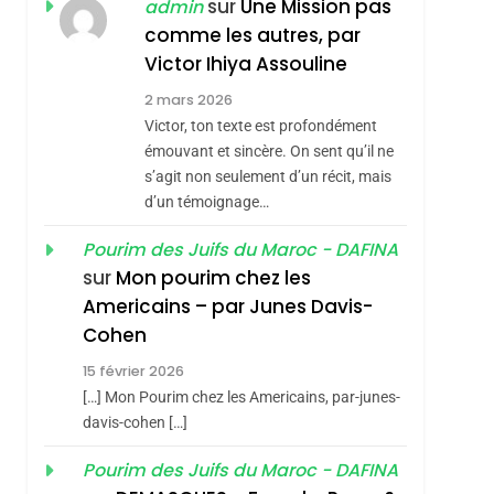
ISRAÉL
JUDAISME
sur
Une Mission pas
admin
REVENDIQUE MA
comme les autres, par
7
CE QUI NOUS
JUDAÏTE Par Thérèse
Victor Ihiya Assouline
MANQUE – Jacques
Zrihen-Dvir
2 mars 2026
Hadida
Victor, ton texte est profondément
JUDAISME
émouvant et sincère. On sent qu’il ne
8
s’agit non seulement d’un récit, mais
Maroc : Les Amandes
d’un témoignage…
De Tafraout, Le Miel
De Tadla Azilal
Pourim des Juifs du Maroc - DAFINA
DAFINA
MAROC
sur
Mon pourim chez les
Consacrés Produits
1
Americains – par Junes Davis-
Oeil Ravageur –
Du Terroir
Cohen
Vanessa De Loya
15 février 2026
Stauber
CINEMA
ISRAÉL
[…] Mon Pourim chez les Americains, par-junes-
2
davis-cohen […]
«Tu Dis Génocide, Je
Pourim des Juifs du Maroc - DAFINA
Dis Guerre»: La