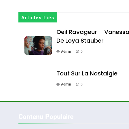
Maroc : Les Amandes D
Terroir
Articles Liés
DAFINA
MAROC
Oeil Ravageur – Vaness
De Loya Stauber
Admin
0
1
Tout Sur La Nostalgie
Admin
0
Oeil Ravageur – Vane
CINEMA
ISRAÉL
Contenu Populaire