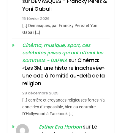
sur
DEMASQUES – Francky Perez &
Nouvelle Chanson De
ISRAÉL
JUDAISME
Yoni Gabali
Boy George
3
15 février 2026
Tout Sur La Nostalgie
[…] Demasques, par Francky Perez et Yoni
SOUVENIRS
Gabali […]
4
Cinéma, musique, sport, ces
Accords D’Isaac:
célébrités juives qui ont atteint les
L’alliance Pourrait
sur
Cinéma:
sommets - DAFINA
S’étendre À 13 Pays
ISRAÉL
JUDAISME
«Les 3M, une histoire inachevée»
D’Amérique Latine
Une ode à l’amitié au-delà de la
5
2025, L’année La Plus
religion
Meurtrière Selon Le
28 décembre 2025
Rapport D’ADL
FRANCE
ISRAÉL
[…] carrière et croyances religieuses fortes n’a
Contre
donc rien d’impossible, bien au contraire.
6
FIÈRE, DIGNE ET
D’Hollywood à Facebook […]
L’antisémitisme
RÉSILIENTE :
sur
Le
Esther Eva Harbon
POURQUOI JE