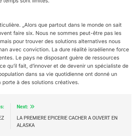
e temps sont limités.
iculière. „Alors que partout dans le monde on sait
euvent faire six. Nous ne sommes peut-être pas les
IENTE : POURQUOI JE REVENDIQUE MA JUDAÏTE Par T
ais pour trouver des solutions alternatives nous
 avec conviction. La dure réalité israélienne force
érentes. Le pays ne disposant guère de ressources
ce qu’il fait, d’innover et de devenir un spécialiste de
a population dans sa vie quotidienne ont donné un
porte à des solutions créatives.
s:
Next:
EZ
LA PREMIERE EPICERIE CACHER A OUVERT EN
ALASKA
 – Jacques Hadida