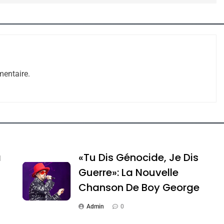
entaire.
e Tafraout, Le Miel De Tadla Azilal Consacrés P
a
«Tu Dis Génocide, Je Dis
Guerre»: La Nouvelle
Chanson De Boy George
Admin
0