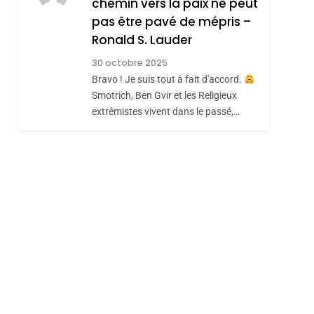
chemin vers la paix ne peut
ISRAÉL
JUDAISME
REVENDIQUE MA
pas être pavé de mépris –
7
CE QUI NOUS
JUDAÏTE Par Thérèse
Ronald S. Lauder
MANQUE – Jacques
Zrihen-Dvir
30 octobre 2025
Hadida
Bravo ! Je suis tout à fait d'accord.
JUDAISME
hérèse Zrihen-
Smotrich, Ben Gvir et les Religieux
8
extrêmistes vivent dans le passé,…
Maroc : Les Amandes
De Tafraout, Le Miel
De Tadla Azilal
DAFINA
MAROC
Consacrés Produits
Du Terroir