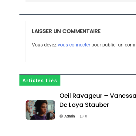
JUDAISME
LAISSER UN COMMENTAIRE
8
Vous devez
vous connecter
pour publier un comm
Maroc : Les Amandes D
Terroir
Articles Liés
DAFINA
MAROC
Oeil Ravageur – Vaness
De Loya Stauber
Admin
0
1