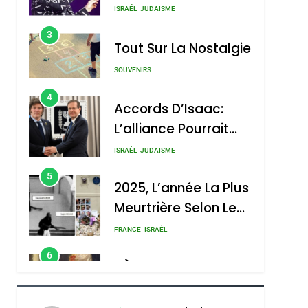
Nouvelle Chanson De
ISRAÉL
JUDAISME
Boy George
3
Tout Sur La Nostalgie
SOUVENIRS
4
Accords D’Isaac:
L’alliance Pourrait
S’étendre À 13 Pays
ISRAÉL
JUDAISME
D’Amérique Latine
5
2025, L’année La Plus
Meurtrière Selon Le
Rapport D’ADL
FRANCE
ISRAÉL
Contre
6
FIÈRE, DIGNE ET
L’antisémitisme
RÉSILIENTE :
POURQUOI JE