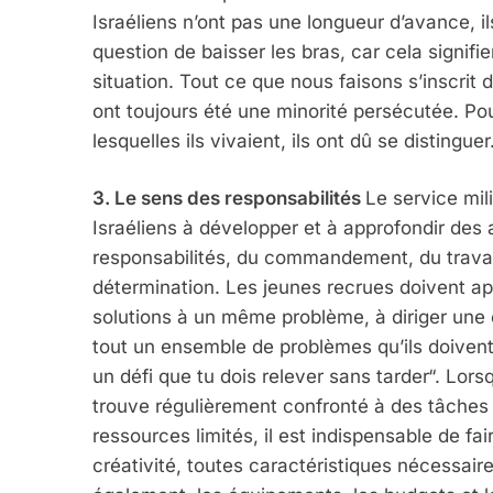
Israéliens n’ont pas une longueur d’avance, il
question de baisser les bras, car cela signif
situation. Tout ce que nous faisons s’inscrit 
ont toujours été une minorité persécutée. Pou
lesquelles ils vivaient, ils ont dû se distinguer
3. Le sens des responsabilités
Le service mi
Israéliens à développer et à approfondir des
5
responsabilités, du commandement, du travail 
détermination. Les jeunes recrues doivent app
solutions à un même problème, à diriger une 
tout un ensemble de problèmes qu’ils doivent
2025, L’année La Plus
un défi que tu dois relever sans tarder“. Lo
FRANCE
ISRAÉL
trouve régulièrement confronté à des tâches 
ressources limités, il est indispensable de fair
créativité, toutes caractéristiques nécessair