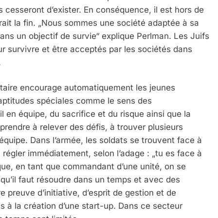
s cesseront d’exister. En conséquence, il est hors de
ierait la fin. „Nous sommes une société adaptée à sa
dans un objectif de survie“ explique Perlman. Les Juifs
r survivre et être acceptés par les sociétés dans
.
litaire encourage automatiquement les jeunes
 aptitudes spéciales comme le sens des
en équipe, du sacrifice et du risque ainsi que la
rendre à relever des défis, à trouver plusieurs
équipe. Dans l’armée, les soldats se trouvent face à
 régler immédiatement, selon l’adage : „tu es face à
 Meurtrière Selon Le Rapport D’ADL Contre L’anti
rsque, en tant que commandant d’une unité, on se
qu’il faut résoudre dans un temps et avec des
e preuve d’initiative, d’esprit de gestion et de
es à la création d’une start-up. Dans ce secteur