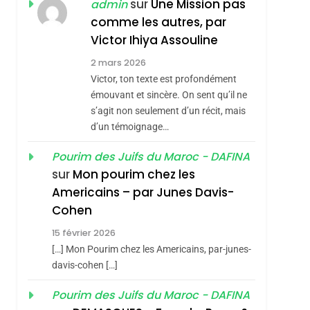
ISRAÉL
JUDAISME
sur
Une Mission pas
admin
REVENDIQUE MA
comme les autres, par
7
CE QUI NOUS
JUDAÏTE Par Thérèse
Victor Ihiya Assouline
MANQUE – Jacques
Zrihen-Dvir
2 mars 2026
Hadida
Victor, ton texte est profondément
JUDAISME
émouvant et sincère. On sent qu’il ne
8
s’agit non seulement d’un récit, mais
Maroc : Les Amandes
d’un témoignage…
De Tafraout, Le Miel
De Tadla Azilal
Pourim des Juifs du Maroc - DAFINA
DAFINA
MAROC
sur
Mon pourim chez les
Consacrés Produits
1
Americains – par Junes Davis-
Oeil Ravageur –
Du Terroir
Cohen
Vanessa De Loya
15 février 2026
Stauber
CINEMA
ISRAÉL
[…] Mon Pourim chez les Americains, par-junes-
2
davis-cohen […]
«Tu Dis Génocide, Je
Pourim des Juifs du Maroc - DAFINA
Dis Guerre»: La