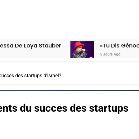
ya Stauber
«Tu Dis Génocide, Je Dis
5 Jours Ago
succes des startups d’Israël?
ients du succes des startups