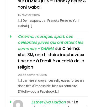
sur
DEMASQUES – Francky Perez &
Nouvelle Chanson De
ISRAÉL
JUDAISME
Yoni Gabali
Boy George
3
15 février 2026
Tout Sur La Nostalgie
[…] Demasques, par Francky Perez et Yoni
SOUVENIRS
Gabali […]
4
Cinéma, musique, sport, ces
Accords D’Isaac:
célébrités juives qui ont atteint les
L’alliance Pourrait
sur
Cinéma:
sommets - DAFINA
S’étendre À 13 Pays
ISRAÉL
JUDAISME
«Les 3M, une histoire inachevée»
D’Amérique Latine
Une ode à l’amitié au-delà de la
5
2025, L’année La Plus
religion
Meurtrière Selon Le
28 décembre 2025
Rapport D’ADL
sémitisme
FRANCE
ISRAÉL
[…] carrière et croyances religieuses fortes n’a
Contre
donc rien d’impossible, bien au contraire.
6
FIÈRE, DIGNE ET
D’Hollywood à Facebook […]
L’antisémitisme
RÉSILIENTE :
sur
Le
Esther Eva Harbon
POURQUOI JE