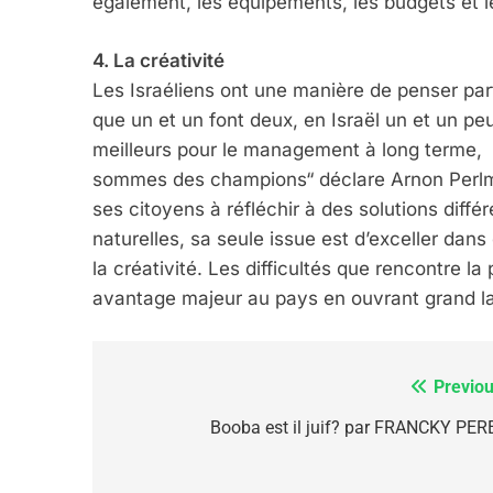
également, les équipements, les budgets et l
6
4. La créativité
Les Israéliens ont une manière de penser part
que un et un font deux, en Israël un et un p
FIÈRE, DIGNE ET RÉSIL
meilleurs pour le management à long terme, m
sommes des champions“ déclare Arnon Perlman
Dvir
ses citoyens à réfléchir à des solutions diff
ISRAÉL
JUDAISME
naturelles, sa seule issue est d’exceller dans 
la créativité. Les difficultés que rencontre l
avantage majeur au pays en ouvrant grand la 
7
Previou
Navigation
de
Booba est il juif? par FRANCKY PER
CE QUI NOUS MANQUE
l’article