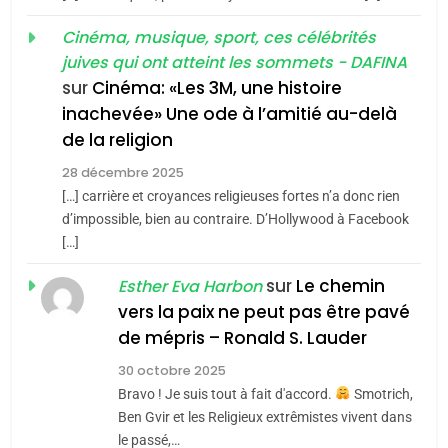
«Tu dis génocide, je dis
d’ADL contre
FRANCE
ISRAÉL
guerre»: La nouvelle
Cinéma, musique, sport, ces célébrités
l’antisémitisme
juives qui ont atteint les sommets - DAFINA
chanson de Boy George
6
ISRAÉL
JUDAISME
FIÈRE, DIGNE ET RÉSILIENTE :
sur
Cinéma: «Les 3M, une histoire
inachevée» Une ode à l’amitié au-delà
POURQUOI JE REVENDIQUE
3
de la religion
MA JUDAÏTE par Thérèse
Tout sur la Nostalgie
ISRAÉL
JUDAISME
Zrihen-Dvir
28 décembre 2025
SOUVENIRS
[…] carrière et croyances religieuses fortes n’a donc rien
7
CE QUI NOUS MANQUE –
d’impossible, bien au contraire. D’Hollywood à Facebook
[…]
Jacques Hadida
4
Accords d’Isaac:
sur
Le chemin
JUDAISME
Esther Eva Harbon
l’alliance pourrait
vers la paix ne peut pas être pavé
s’étendre à 13 pays
8
de mépris – Ronald S. Lauder
ISRAÉL
JUDAISME
Maroc : Les amandes de
d’Amérique latine
30 octobre 2025
Tafraout, le miel de Tadla
5
Bravo ! Je suis tout à fait d'accord.
Smotrich,
2025, l’année la plus
Azilal consacrés produits
DAFINA
MAROC
Ben Gvir et les Religieux extrêmistes vivent dans
meurtrière selon le
du terroir
le passé,…