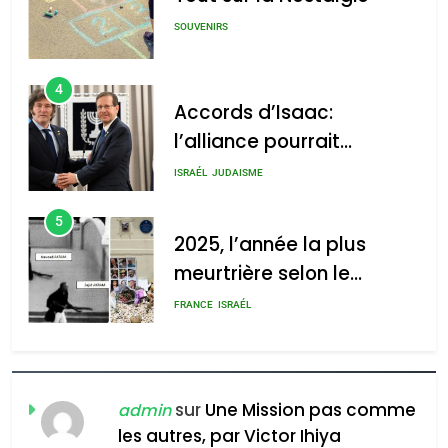
SOUVENIRS
4
Accords d’Isaac:
l’alliance pourrait
s’étendre à 13 pays
ISRAÉL
JUDAISME
d’Amérique latine
5
2025, l’année la plus
meurtrière selon le
rapport d’ADL contre
FRANCE
ISRAÉL
l’antisémitisme
6
FIÈRE, DIGNE ET RÉSILIENTE :
POURQUOI JE REVENDIQUE
sur
Une Mission pas comme
admin
MA JUDAÏTE par Thérèse
les autres, par Victor Ihiya
ISRAÉL
JUDAISME