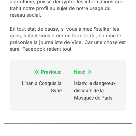
algorithme, puisse décrypter les informations que
trahit notre profil au sujet de notre usage du
réseau social.
5
2025, l’année la plus
En tout état de cause, si vous aimez "stalker les
meurtrière selon le
gens, autant vous créer un faux profil, comme le
préconise la journaliste de Vice. Car une chose est
rapport d’ADL contre
FRANCE
ISRAÉL
sûre, Facebook retient tout.
l’antisémitisme
6
FIÈRE, DIGNE ET RÉSILIENTE :
Previous:
Next:
Navigation
POURQUOI JE REVENDIQUE
MA JUDAÏTE par Thérèse
de
L’Iran a Conquis la
Islam: le dangereux
ISRAÉL
JUDAISME
Syrie
discours de la
Zrihen-Dvir
l’article
Mosquée de Paris
7
CE QUI NOUS MANQUE –
Jacques Hadida
JUDAISME