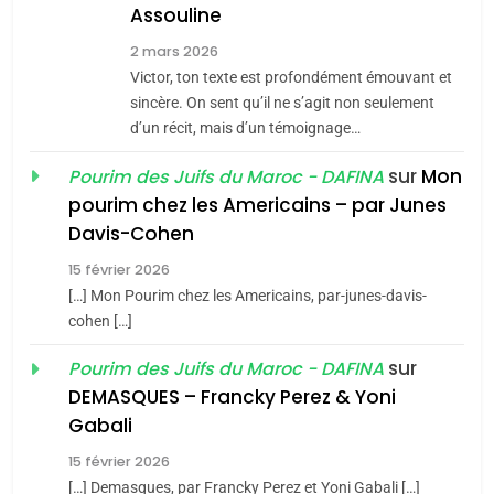
Assouline
Zrihen-Dvir
7
2 mars 2026
CE QUI NOUS MANQUE –
Victor, ton texte est profondément émouvant et
Jacques Hadida
sincère. On sent qu’il ne s’agit non seulement
d’un récit, mais d’un témoignage…
JUDAISME
sur
Mon
Pourim des Juifs du Maroc - DAFINA
8
pourim chez les Americains – par Junes
Maroc : Les amandes de
Davis-Cohen
Tafraout, le miel de Tadla
15 février 2026
Azilal consacrés produits
DAFINA
MAROC
[…] Mon Pourim chez les Americains, par-junes-davis-
du terroir
cohen […]
1
Oeil ravageur – Vanessa
sur
Pourim des Juifs du Maroc - DAFINA
De Loya Stauber
DEMASQUES – Francky Perez & Yoni
5
Gabali
CINEMA
ISRAÉL
2025, l’année la plus
15 février 2026
meurtrière selon le rapport
2
[…] Demasques, par Francky Perez et Yoni Gabali […]