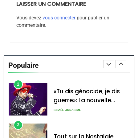
LAISSER UN COMMENTAIRE
8
Maroc : Les amandes de
Vous devez
vous connecter
pour publier un
Tafraout, le miel de Tadla
commentaire.
Azilal consacrés produits
DAFINA
MAROC
du terroir
1
Oeil ravageur – Vanessa
De Loya Stauber
Populaire
CINEMA
ISRAÉL
2
«Tu dis génocide, je dis
guerre»: La nouvelle
chanson de Boy George
ISRAÉL
JUDAISME
3
Tout sur la Nostalgie