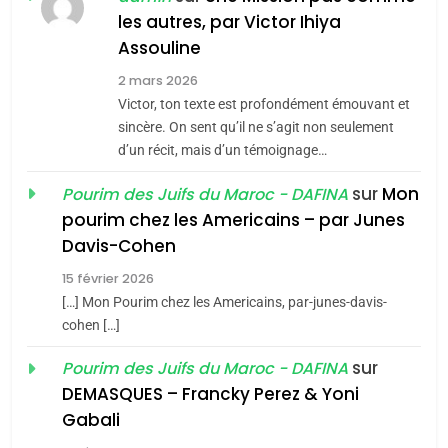
Jacques Hadida
les autres, par Victor Ihiya
JUDAISME
Assouline
2 mars 2026
8
Maroc : Les amandes de
Victor, ton texte est profondément émouvant et
sincère. On sent qu’il ne s’agit non seulement
Tafraout, le miel de Tadla
d’un récit, mais d’un témoignage…
Azilal consacrés produits
DAFINA
MAROC
du terroir
sur
Mon
Pourim des Juifs du Maroc - DAFINA
1
pourim chez les Americains – par Junes
Oeil ravageur – Vanessa
Davis-Cohen
De Loya Stauber
15 février 2026
CINEMA
ISRAÉL
[…] Mon Pourim chez les Americains, par-junes-davis-
5
cohen […]
2025, l’année la plus
2
sur
Pourim des Juifs du Maroc - DAFINA
«Tu dis génocide, je dis
meurtrière selon le rapport
DEMASQUES – Francky Perez & Yoni
guerre»: La nouvelle
d’ADL contre
FRANCE
ISRAÉL
Gabali
chanson de Boy George
l’antisémitisme
ISRAÉL
JUDAISME