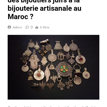
bijouterie artisanale au
Maroc ?
0
Admin
6 Mins