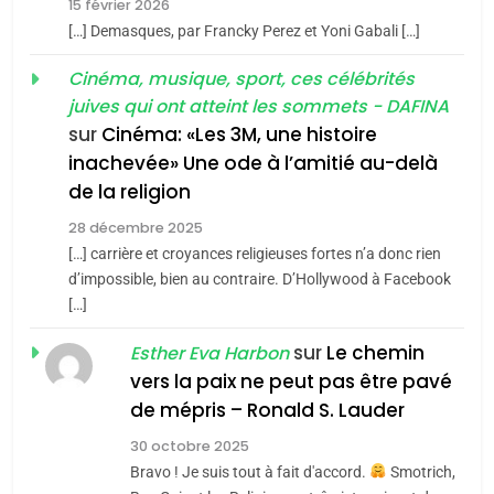
15 février 2026
6
FIÈRE, DIGNE ET RÉSILIENTE :
[…] Demasques, par Francky Perez et Yoni Gabali […]
3
POURQUOI JE REVENDIQUE
Tout sur la Nostalgie
Cinéma, musique, sport, ces célébrités
MA JUDAÏTE par Thérèse
juives qui ont atteint les sommets - DAFINA
ISRAÉL
JUDAISME
SOUVENIRS
Zrihen-Dvir
sur
Cinéma: «Les 3M, une histoire
7
inachevée» Une ode à l’amitié au-delà
CE QUI NOUS MANQUE –
4
de la religion
Accords d’Isaac:
Jacques Hadida
28 décembre 2025
l’alliance pourrait
JUDAISME
[…] carrière et croyances religieuses fortes n’a donc rien
s’étendre à 13 pays
ISRAÉL
JUDAISME
d’impossible, bien au contraire. D’Hollywood à Facebook
d’Amérique latine
8
[…]
Maroc : Les amandes de
5
2025, l’année la plus
sur
Le chemin
Esther Eva Harbon
Tafraout, le miel de Tadla
vers la paix ne peut pas être pavé
meurtrière selon le
Azilal consacrés produits
DAFINA
MAROC
de mépris – Ronald S. Lauder
rapport d’ADL contre
du terroir
FRANCE
ISRAÉL
l’antisémitisme
30 octobre 2025
1
Oeil ravageur – Vanessa De
6
Bravo ! Je suis tout à fait d'accord.
Smotrich,