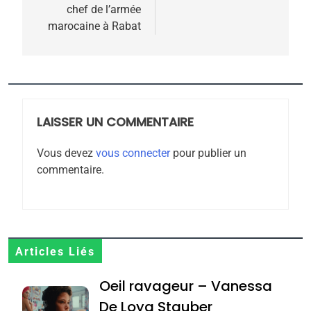
l’article
chef de l’armée
meurtrière selon le
marocaine à Rabat
rapport d’ADL contre
FRANCE
ISRAÉL
l’antisémitisme
6
FIÈRE, DIGNE ET RÉSILIENTE :
POURQUOI JE REVENDIQUE
LAISSER UN COMMENTAIRE
MA JUDAÏTE par Thérèse
ISRAÉL
JUDAISME
Zrihen-Dvir
Vous devez
vous connecter
pour publier un
7
commentaire.
CE QUI NOUS MANQUE –
Jacques Hadida
JUDAISME
Articles Liés
8
Maroc : Les amandes de
Oeil ravageur – Vanessa
Tafraout, le miel de Tadla
De Loya Stauber