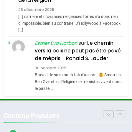
de la religion
MA JUDAÏTE par Thérèse
Tout sur la Nostalgie
ISRAÉL
JUDAISME
Zrihen-Dvir
28 décembre 2025
SOUVENIRS
[…] carrière et croyances religieuses fortes n’a donc rien
7
CE QUI NOUS MANQUE –
d’impossible, bien au contraire. D’Hollywood à Facebook
[…]
Jacques Hadida
4
Accords d’Isaac:
sur
Le chemin
JUDAISME
Esther Eva Harbon
l’alliance pourrait
vers la paix ne peut pas être pavé
s’étendre à 13 pays
8
de mépris – Ronald S. Lauder
ISRAÉL
JUDAISME
Maroc : Les amandes de
d’Amérique latine
30 octobre 2025
Tafraout, le miel de Tadla
5
Bravo ! Je suis tout à fait d'accord.
Smotrich,
2025, l’année la plus
Azilal consacrés produits
DAFINA
MAROC
Ben Gvir et les Religieux extrêmistes vivent dans
meurtrière selon le
du terroir
le passé,…
rapport d’ADL contre
1
FRANCE
ISRAÉL
Oeil ravageur – Vanessa De
l’antisémitisme
Loya Stauber
6
Contenu Populaire
FIÈRE, DIGNE ET RÉSILIENTE :
CINEMA
ISRAÉL
POURQUOI JE REVENDIQUE