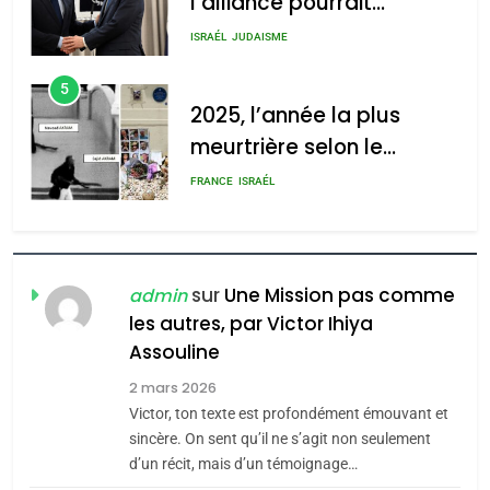
l’alliance pourrait
2025, l’année la plus
s’étendre à 13 pays
meurtrière selon le rapport
ISRAÉL
JUDAISME
d’Amérique latine
d’ADL contre
5
l’antisémitisme
2025, l’année la plus
meurtrière selon le
admin
0
rapport d’ADL contre
FRANCE
ISRAÉL
l’antisémitisme
6
FIÈRE, DIGNE ET RÉSILIENTE :
POURQUOI JE REVENDIQUE
sur
Une Mission pas comme
admin
MA JUDAÏTE par Thérèse
les autres, par Victor Ihiya
ISRAÉL
JUDAISME
Assouline
Zrihen-Dvir
7
2 mars 2026
CE QUI NOUS MANQUE –
Victor, ton texte est profondément émouvant et
Jacques Hadida
sincère. On sent qu’il ne s’agit non seulement
d’un récit, mais d’un témoignage…
JUDAISME