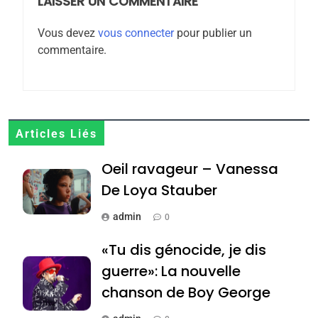
rapport d’ADL contre
LAISSER UN COMMENTAIRE
FRANCE
ISRAÉL
l’antisémitisme
Vous devez
vous connecter
pour publier un
6
commentaire.
FIÈRE, DIGNE ET RÉSILIENTE :
POURQUOI JE REVENDIQUE
MA JUDAÏTE par Thérèse
ISRAÉL
JUDAISME
Zrihen-Dvir
7
Articles Liés
CE QUI NOUS MANQUE –
Oeil ravageur – Vanessa
Jacques Hadida
De Loya Stauber
JUDAISME
admin
0
8
Maroc : Les amandes de
«Tu dis génocide, je dis
Tafraout, le miel de Tadla
guerre»: La nouvelle
Azilal consacrés produits
DAFINA
MAROC
chanson de Boy George
du terroir