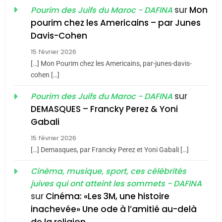
sur
Mon
Pourim des Juifs du Maroc - DAFINA
8
pourim chez les Americains – par Junes
Maroc : Les amandes de
Davis-Cohen
Tafraout, le miel de Tadla
15 février 2026
Azilal consacrés produits
DAFINA
MAROC
[…] Mon Pourim chez les Americains, par-junes-davis-
du terroir
cohen […]
1
Oeil ravageur – Vanessa
sur
Pourim des Juifs du Maroc - DAFINA
De Loya Stauber
DEMASQUES – Francky Perez & Yoni
5
Gabali
CINEMA
ISRAÉL
2025, l’année la plus
15 février 2026
meurtrière selon le rapport
2
[…] Demasques, par Francky Perez et Yoni Gabali […]
«Tu dis génocide, je dis
d’ADL contre
FRANCE
ISRAÉL
guerre»: La nouvelle
Cinéma, musique, sport, ces célébrités
l’antisémitisme
juives qui ont atteint les sommets - DAFINA
chanson de Boy George
6
ISRAÉL
JUDAISME
FIÈRE, DIGNE ET RÉSILIENTE :
sur
Cinéma: «Les 3M, une histoire
inachevée» Une ode à l’amitié au-delà
POURQUOI JE REVENDIQUE
3