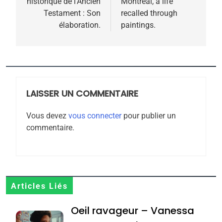
historique de l’Ancien
Montreal, a life
l’article
meurtrière selon le
Testament : Son
recalled through
élaboration.
paintings.
rapport d’ADL contre
FRANCE
ISRAÉL
l’antisémitisme
6
FIÈRE, DIGNE ET RÉSILIENTE :
POURQUOI JE REVENDIQUE
MA JUDAÏTE par Thérèse
LAISSER UN COMMENTAIRE
ISRAÉL
JUDAISME
Zrihen-Dvir
Vous devez
vous connecter
pour publier un
7
commentaire.
CE QUI NOUS MANQUE –
Jacques Hadida
JUDAISME
8
Articles Liés
Maroc : Les amandes de
Oeil ravageur – Vanessa
Tafraout, le miel de Tadla