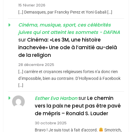
FIÈRE, DIGNE ET RÉSILIENTE :
15 février 2026
POURQUOI JE REVENDIQUE
3
[…] Demasques, par Francky Perez et Yoni Gabali […]
MA JUDAÏTE par Thérèse
Tout sur la Nostalgie
ISRAÉL
JUDAISME
Cinéma, musique, sport, ces célébrités
Zrihen-Dvir
SOUVENIRS
juives qui ont atteint les sommets - DAFINA
7
CE QUI NOUS MANQUE –
sur
Cinéma: «Les 3M, une histoire
inachevée» Une ode à l’amitié au-delà
Jacques Hadida
4
Accords d’Isaac:
de la religion
JUDAISME
l’alliance pourrait
28 décembre 2025
s’étendre à 13 pays
[…] carrière et croyances religieuses fortes n’a donc rien
8
ISRAÉL
JUDAISME
Maroc : Les amandes de
d’impossible, bien au contraire. D’Hollywood à Facebook
d’Amérique latine
[…]
Tafraout, le miel de Tadla
5
2025, l’année la plus
Azilal consacrés produits
sur
Le chemin
DAFINA
MAROC
Esther Eva Harbon
meurtrière selon le
du terroir
vers la paix ne peut pas être pavé
rapport d’ADL contre
1
de mépris – Ronald S. Lauder
FRANCE
ISRAÉL
Oeil ravageur – Vanessa De
l’antisémitisme
30 octobre 2025
Loya Stauber
6
Bravo ! Je suis tout à fait d'accord.
Smotrich,