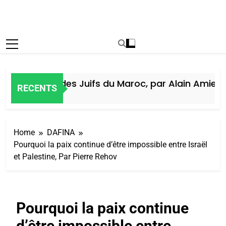
Histoire des Juifs du Maroc, par Alain Amiel
RECENTS
5 Jours Ago
Home
DAFINA
Pourquoi la paix continue d’être impossible entre Israël
et Palestine, Par Pierre Rehov
Pourquoi la paix continue
d’être impossible entre