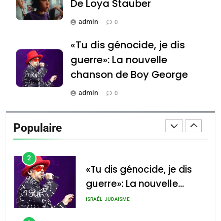
Azilal consacrés produits
De Loya Stauber
DAFINA
MAROC
du terroir
admin
0
1
Oeil ravageur – Vanessa
«Tu dis génocide, je dis
De Loya Stauber
guerre»: La nouvelle
CINEMA
ISRAÉL
chanson de Boy George
2
admin
0
«Tu dis génocide, je dis
Tout sur la Nostalgie
guerre»: La nouvelle
Populaire
chanson de Boy George
admin
ISRAÉL
JUDAISME
0
3
Accords d’Isaac: l’alliance
נשיא המדינה יצחק
הרצוג נפגש עם
Tout sur la Nostalgie
pourrait s’étendre à 13
נשיא ארגנטינה
pays d’Amérique latine
SOUVENIRS
חוויאר מיליי, במשכן
הנשיא בירושלים.
admin
0