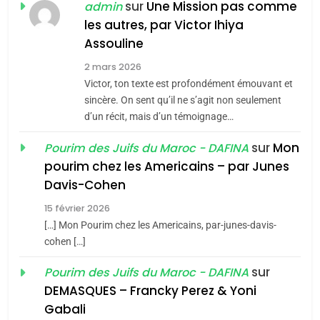
Jacques Hadida
sur
Une Mission pas comme
admin
les autres, par Victor Ihiya
JUDAISME
Assouline
8
2 mars 2026
Maroc : Les amandes de
Victor, ton texte est profondément émouvant et
Tafraout, le miel de Tadla
sincère. On sent qu’il ne s’agit non seulement
Azilal consacrés produits
d’un récit, mais d’un témoignage…
DAFINA
MAROC
du terroir
sur
Mon
Pourim des Juifs du Maroc - DAFINA
1
pourim chez les Americains – par Junes
Oeil ravageur – Vanessa
Davis-Cohen
De Loya Stauber
15 février 2026
5
CINEMA
ISRAÉL
2025, l’année la plus
[…] Mon Pourim chez les Americains, par-junes-davis-
cohen […]
meurtrière selon le rapport
2
«Tu dis génocide, je dis
d’ADL contre
sur
Pourim des Juifs du Maroc - DAFINA
FRANCE
ISRAÉL
guerre»: La nouvelle
l’antisémitisme
DEMASQUES – Francky Perez & Yoni
chanson de Boy George
6
Gabali
ISRAÉL
JUDAISME