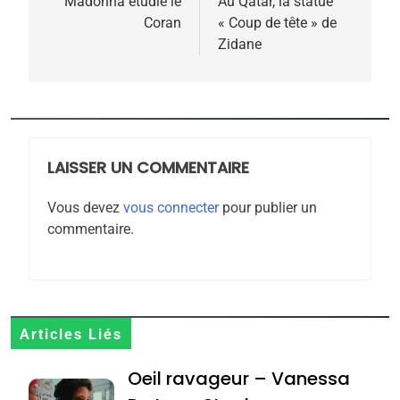
de
Madonna étudie le
Au Qatar, la statue
Coran
« Coup de tête » de
l’article
Zidane
5
2025, l’année la plus
meurtrière selon le
rapport d’ADL contre
LAISSER UN COMMENTAIRE
FRANCE
ISRAÉL
l’antisémitisme
Vous devez
vous connecter
pour publier un
6
commentaire.
FIÈRE, DIGNE ET RÉSILIENTE :
POURQUOI JE REVENDIQUE
MA JUDAÏTE par Thérèse
ISRAÉL
JUDAISME
Zrihen-Dvir
7
Articles Liés
CE QUI NOUS MANQUE –
Oeil ravageur – Vanessa
Jacques Hadida