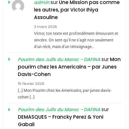
POURQUOI JE REVENDIQUE
sur
Une Mission pas comme
admin
MA JUDAÏTE par Thérèse
les autres, par Victor Ihiya
ISRAÉL
JUDAISME
Assouline
Zrihen-Dvir
7
2 mars 2026
CE QUI NOUS MANQUE –
Victor, ton texte est profondément émouvant et
Jacques Hadida
sincère. On sent qu’il ne s’agit non seulement
d’un récit, mais d’un témoignage…
JUDAISME
sur
Mon
Pourim des Juifs du Maroc - DAFINA
8
pourim chez les Americains – par Junes
Maroc : Les amandes de
Davis-Cohen
Tafraout, le miel de Tadla
15 février 2026
Azilal consacrés produits
DAFINA
MAROC
[…] Mon Pourim chez les Americains, par-junes-davis-
du terroir
cohen […]
1
Oeil ravageur – Vanessa
sur
Pourim des Juifs du Maroc - DAFINA
De Loya Stauber
DEMASQUES – Francky Perez & Yoni
5
Gabali
CINEMA
ISRAÉL