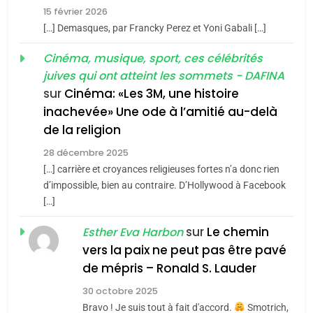
2025, l’année la plus
15 février 2026
meurtrière selon le rapport
2
[…] Demasques, par Francky Perez et Yoni Gabali […]
«Tu dis génocide, je dis
d’ADL contre
FRANCE
ISRAÉL
guerre»: La nouvelle
Cinéma, musique, sport, ces célébrités
l’antisémitisme
juives qui ont atteint les sommets - DAFINA
chanson de Boy George
6
ISRAÉL
JUDAISME
FIÈRE, DIGNE ET RÉSILIENTE :
sur
Cinéma: «Les 3M, une histoire
inachevée» Une ode à l’amitié au-delà
POURQUOI JE REVENDIQUE
3
de la religion
MA JUDAÏTE par Thérèse
Tout sur la Nostalgie
ISRAÉL
JUDAISME
Zrihen-Dvir
28 décembre 2025
SOUVENIRS
[…] carrière et croyances religieuses fortes n’a donc rien
7
CE QUI NOUS MANQUE –
d’impossible, bien au contraire. D’Hollywood à Facebook
[…]
Jacques Hadida
4
Accords d’Isaac:
sur
Le chemin
JUDAISME
Esther Eva Harbon
l’alliance pourrait
vers la paix ne peut pas être pavé
s’étendre à 13 pays
8
de mépris – Ronald S. Lauder
ISRAÉL
JUDAISME
Maroc : Les amandes de
d’Amérique latine
30 octobre 2025
Tafraout, le miel de Tadla
5
Bravo ! Je suis tout à fait d'accord.
Smotrich,