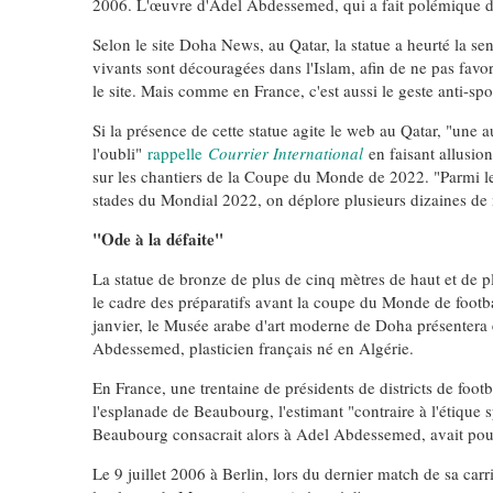
2006. L'œuvre d'Adel Abdessemed, qui a fait polémique de
FIÈRE, DIGNE ET RÉSIL
Selon le site Doha News, au Qatar, la statue a heurté la sens
vivants sont découragées dans l'Islam, afin de ne pas favor
Dvir
le site. Mais comme en France, c'est aussi le geste anti-spor
ISRAÉL
JUDAISME
Si la présence de cette statue agite le web au Qatar, "une a
l'oubli"
rappelle
Courrier International
en faisant allusion
sur les chantiers de la Coupe du Monde de 2022. "Parmi le
stades du Mondial 2022, on déplore plusieurs dizaines de
"Ode à la défaite"
7
La statue de bronze de plus de cinq mètres de haut et de p
le cadre des préparatifs avant la coupe du Monde de footba
janvier, le Musée arabe d'art moderne de Doha présentera 
Abdessemed, plasticien français né en Algérie.
CE QUI NOUS MANQUE
En France, une trentaine de présidents de districts de foot
JUDAISME
l'esplanade de Beaubourg, l'estimant "contraire à l'étique
Beaubourg consacrait alors à Adel Abdessemed, avait pour 
Le 9 juillet 2006 à Berlin, lors du dernier match de sa car