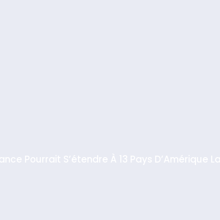
rt
iance Pourrait S’étendre À 13 Pays D’Amérique La