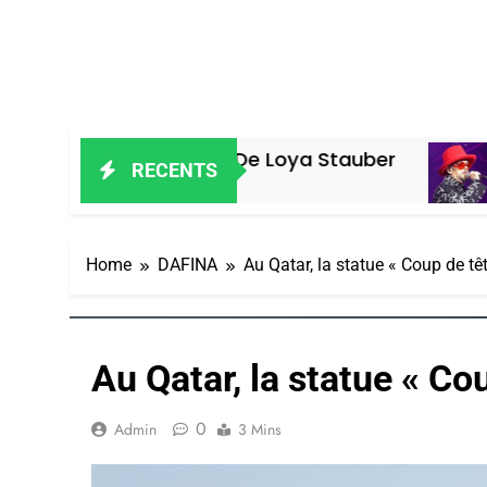
ur – Vanessa De Loya Stauber
«Tu D
RECENTS
4 Jours A
Home
DAFINA
Au Qatar, la statue « Coup de tê
Au Qatar, la statue « Co
0
Admin
3 Mins