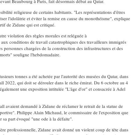
vant Beaubourg à Paris, fait désormais débat au Qatar.
IENTE : POURQUOI JE REVENDIQUE MA JUDAÏTE Par T
ibilité religieuse de certains habitants. "Les représentations d'êtres
iser l'idolâtrie et éviter la remise en cause du monothéisme", explique
tif de Zidane qui est critiqué.
utre violation des règles morales est reléguée à
 aux conditions de travail catastrophiques des travailleurs immigrés
s personnes chargées de la construction des infrastructures et des
 morts" souligne l'hebdomadaire.
lusieurs tonnes a été achetée par l'autorité des musées du Qatar, dans
ll 2022, qui doit se dérouler dans le riche émirat. Du 6 octobre au 4
également une exposition intitulée "L'âge d'or" et consacrée à Adel
 – Jacques Hadida
ball avaient demandé à Zidane de réclamer le retrait de la statue de
 sportive". Philippe Alain Michaud, le commissaire de l'exposition que
sa part évoqué "une ode à la défaite".
rière professionnelle, Zidane avait donné un violent coup de tête dans