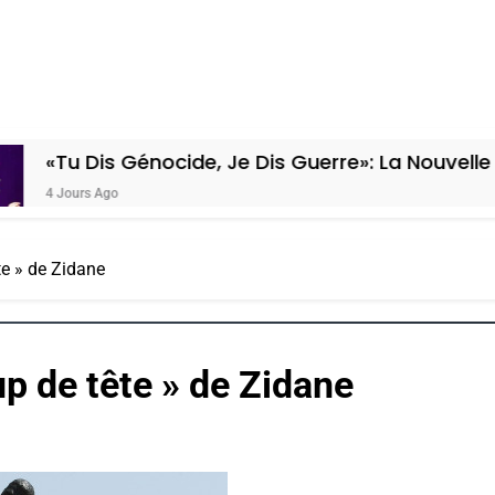
is Génocide, Je Dis Guerre»: La Nouvelle Chanson
go
te » de Zidane
up de tête » de Zidane