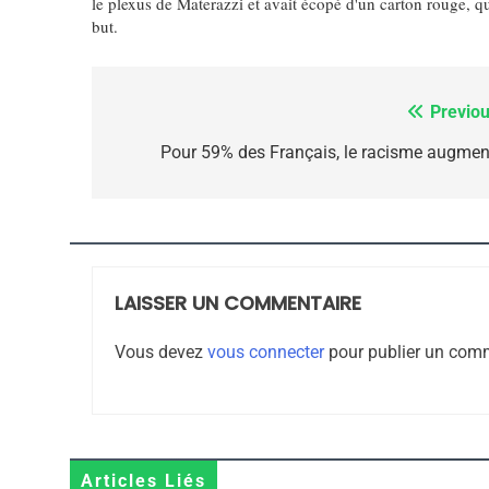
le plexus de Materazzi et avait écopé d'un carton rouge, qu
but.
8
Previou
Navigation
Maroc : Les Amandes D
de
Pour 59% des Français, le racisme augmen
Terroir
l’article
DAFINA
MAROC
LAISSER UN COMMENTAIRE
1
Vous devez
vous connecter
pour publier un comm
Oeil Ravageur – Vane
Articles Liés
CINEMA
ISRAÉL