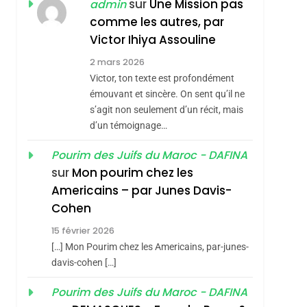
JUDAISME
sur
Une Mission pas
admin
comme les autres, par
hérèse Zrihen-
8
Maroc : Les Amandes
Victor Ihiya Assouline
De Tafraout, Le Miel
2 mars 2026
De Tadla Azilal
Victor, ton texte est profondément
DAFINA
MAROC
Consacrés Produits
émouvant et sincère. On sent qu’il ne
1
s’agit non seulement d’un récit, mais
Oeil Ravageur –
Du Terroir
d’un témoignage…
Vanessa De Loya
Stauber
Pourim des Juifs du Maroc - DAFINA
CINEMA
ISRAÉL
sur
Mon pourim chez les
2
Americains – par Junes Davis-
«Tu Dis Génocide, Je
Cohen
Dis Guerre»: La
15 février 2026
Nouvelle Chanson De
ISRAÉL
JUDAISME
[…] Mon Pourim chez les Americains, par-junes-
Boy George
3
davis-cohen […]
Tout Sur La Nostalgie
Pourim des Juifs du Maroc - DAFINA
SOUVENIRS