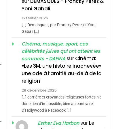
sur
DEMASQUES – Francky Perez &
4
Yoni Gabali
Accords D’Isaac:
15 février 2026
L’alliance Pourrait
[…] Demasques, par Francky Perez et Yoni
S’étendre À 13 Pays
ISRAÉL
JUDAISME
Gabali […]
D’Amérique Latine
roduits Du
5
Cinéma, musique, sport, ces
2025, L’année La Plus
célébrités juives qui ont atteint les
Meurtrière Selon Le
sur
Cinéma:
sommets - DAFINA
Rapport D’ADL
FRANCE
ISRAÉL
«Les 3M, une histoire inachevée»
Contre
Une ode à l’amitié au-delà de la
6
FIÈRE, DIGNE ET
L’antisémitisme
religion
RÉSILIENTE :
28 décembre 2025
POURQUOI JE
ISRAÉL
JUDAISME
[…] carrière et croyances religieuses fortes n’a
REVENDIQUE MA
donc rien d’impossible, bien au contraire.
7
CE QUI NOUS
D’Hollywood à Facebook […]
JUDAÏTE Par Thérèse
MANQUE – Jacques
Zrihen-Dvir
sur
Le
Esther Eva Harbon
Hadida