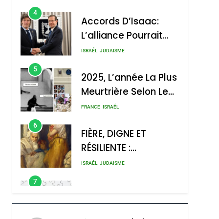
4
Accords D’Isaac:
L’alliance Pourrait
S’étendre À 13 Pays
ISRAÉL
JUDAISME
D’Amérique Latine
5
2025, L’année La Plus
Meurtrière Selon Le
Rapport D’ADL
FRANCE
ISRAÉL
sémitisme
Contre
6
FIÈRE, DIGNE ET
L’antisémitisme
RÉSILIENTE :
POURQUOI JE
ISRAÉL
JUDAISME
REVENDIQUE MA
7
CE QUI NOUS
JUDAÏTE Par Thérèse
MANQUE – Jacques
Zrihen-Dvir
Hadida