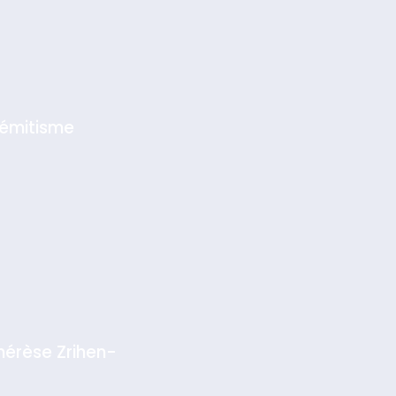
sémitisme
hérèse Zrihen-