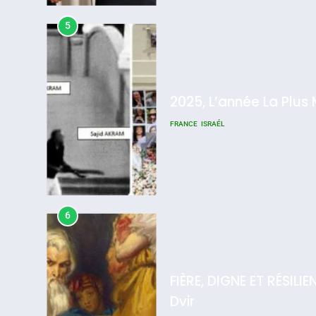
5
2025, L’année La Plus
FRANCE
ISRAÉL
6
FIÈRE, DIGNE ET RÉSIL
Dvir