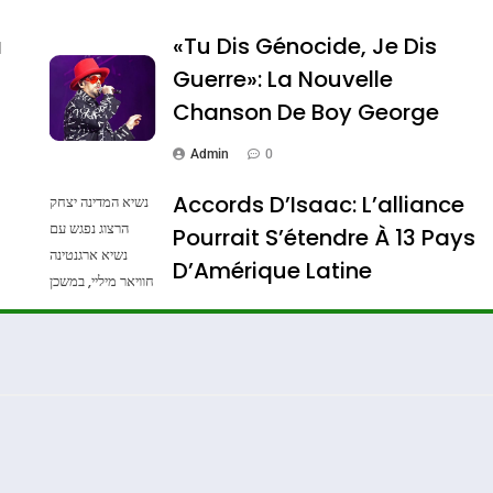
a
«Tu Dis Génocide, Je Dis
Guerre»: La Nouvelle
Chanson De Boy George
Admin
0
Accords D’Isaac: L’alliance
נשיא המדינה יצחק
הרצוג נפגש עם
Pourrait S’étendre À 13 Pays
נשיא ארגנטינה
Dis Guerre»: La Nouvelle Chanson De Boy George
D’Amérique Latine
חוויאר מיליי, במשכן
הנשיא בירושלים.
Admin
0
צילום: חיים צח /
לע"מ Photos By
: Haim Zach /
GPO