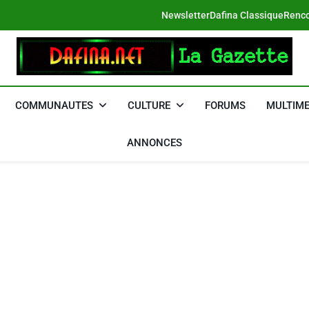
Newsletter
Dafina Classique
Renco
DAFINA
Le Net Des Juifs Du Maroc
COMMUNAUTES
CULTURE
FORUMS
MULTIME
ANNONCES