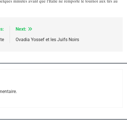
elques minutes avant que l'Italie ne remporte le tournoi aux tirs au
s:
Next:
e Tafraout, Le Miel De Tadla Azilal Consacrés P
te
Ovadia Yossef et les Juifs Noirs
entaire.
ssa De Loya Stauber