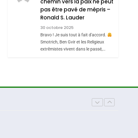
chemin vers la paix ne peut
JUDAISME
pas être pavé de mépris –
8
Maroc : Les Amandes
Ronald S. Lauder
De Tafraout, Le Miel
30 octobre 2025
De Tadla Azilal
Bravo ! Je suis tout à fait d'accord.
DAFINA
MAROC
Smotrich, Ben Gvir et les Religieux
Consacrés Produits
extrêmistes vivent dans le passé,…
Du Terroir