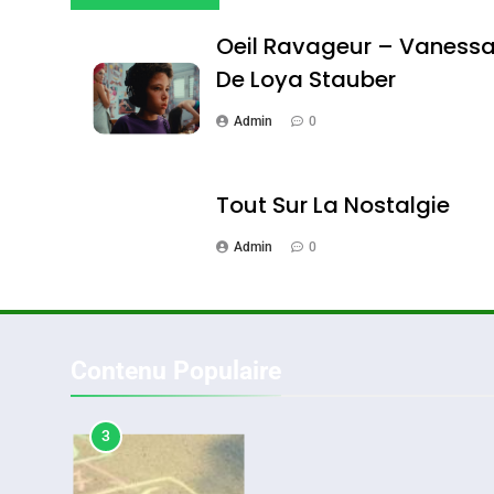
Oeil Ravageur – Vaness
De Loya Stauber
Admin
0
2
Tout Sur La Nostalgie
Admin
0
«Tu Dis Génocide, Je 
ISRAÉL
JUDAISME
Contenu Populaire
3