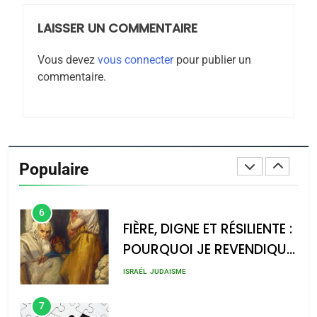
LAISSER UN COMMENTAIRE
4
Accords d’Isaac:
Vous devez
vous connecter
pour publier un
l’alliance pourrait
commentaire.
s’étendre à 13 pays
ISRAÉL
JUDAISME
d’Amérique latine
5
2025, l’année la plus
meurtrière selon le
Populaire
rapport d’ADL contre
FRANCE
ISRAÉL
l’antisémitisme
6
FIÈRE, DIGNE ET RÉSILIENTE :
POURQUOI JE REVENDIQUE
MA JUDAÏTE par Thérèse
ISRAÉL
JUDAISME
Zrihen-Dvir
7