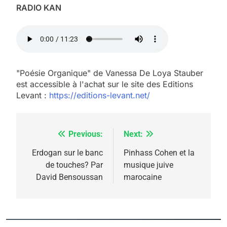
Tafraout, le miel de Tadla
RADIO KAN
Azilal consacrés produits
DAFINA
MAROC
du terroir
1
Oeil ravageur – Vanessa
De Loya Stauber
"Poésie Organique" de Vanessa De Loya Stauber
est accessible à l'achat sur le site des Editions
CINEMA
ISRAÉL
Levant :
https://editions-levant.net/
2
«Tu dis génocide, je dis
Previous:
Next:
Navigation
guerre»: La nouvelle
chanson de Boy George
de
Erdogan sur le banc
Pinhass Cohen et la
ISRAÉL
JUDAISME
de touches? Par
musique juive
l’article
David Bensoussan
marocaine
3
Tout sur la Nostalgie
SOUVENIRS