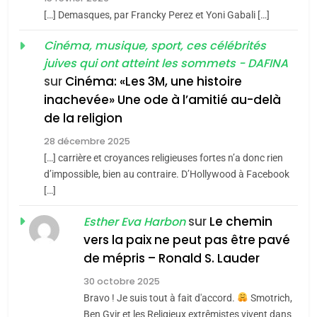
Loya Stauber
6
[…] Demasques, par Francky Perez et Yoni Gabali […]
FIÈRE, DIGNE ET RÉSILIENTE :
CINEMA
ISRAÉL
POURQUOI JE REVENDIQUE
Cinéma, musique, sport, ces célébrités
juives qui ont atteint les sommets - DAFINA
MA JUDAÏTE par Thérèse
2
ISRAÉL
JUDAISME
«Tu dis génocide, je dis
sur
Cinéma: «Les 3M, une histoire
Zrihen-Dvir
inachevée» Une ode à l’amitié au-delà
guerre»: La nouvelle
7
CE QUI NOUS MANQUE –
de la religion
chanson de Boy George
ISRAÉL
JUDAISME
Jacques Hadida
28 décembre 2025
[…] carrière et croyances religieuses fortes n’a donc rien
3
JUDAISME
d’impossible, bien au contraire. D’Hollywood à Facebook
Tout sur la Nostalgie
[…]
8
Maroc : Les amandes de
SOUVENIRS
sur
Le chemin
Esther Eva Harbon
Tafraout, le miel de Tadla
vers la paix ne peut pas être pavé
Azilal consacrés produits
4
de mépris – Ronald S. Lauder
DAFINA
MAROC
Accords d’Isaac: l’alliance
du terroir
30 octobre 2025
pourrait s’étendre à 13 pays
Bravo ! Je suis tout à fait d'accord.
Smotrich,
d’Amérique latine
ISRAÉL
JUDAISME
Ben Gvir et les Religieux extrêmistes vivent dans