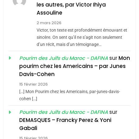
chanson de Boy George
les autres, par Victor Ihiya
6
ISRAÉL
JUDAISME
FIÈRE, DIGNE ET RÉSILIENTE :
Assouline
POURQUOI JE REVENDIQUE
3
2 mars 2026
MA JUDAÏTE par Thérèse
Victor, ton texte est profondément émouvant et
Tout sur la Nostalgie
ISRAÉL
JUDAISME
Zrihen-Dvir
sincère. On sent qu’il ne s’agit non seulement
SOUVENIRS
d’un récit, mais d’un témoignage…
7
CE QUI NOUS MANQUE –
sur
Mon
Pourim des Juifs du Maroc - DAFINA
Jacques Hadida
4
pourim chez les Americains – par Junes
Accords d’Isaac:
JUDAISME
Davis-Cohen
l’alliance pourrait
15 février 2026
s’étendre à 13 pays
8
ISRAÉL
JUDAISME
Maroc : Les amandes de
[…] Mon Pourim chez les Americains, par-junes-davis-
d’Amérique latine
cohen […]
Tafraout, le miel de Tadla
5
2025, l’année la plus
Azilal consacrés produits
sur
Pourim des Juifs du Maroc - DAFINA
DAFINA
MAROC
meurtrière selon le
du terroir
DEMASQUES – Francky Perez & Yoni
rapport d’ADL contre
1
Gabali
FRANCE
ISRAÉL
Oeil ravageur – Vanessa De
l’antisémitisme
15 février 2026