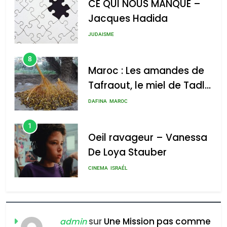
CE QUI NOUS MANQUE –
Jacques Hadida
JUDAISME
8
Maroc : Les amandes de
Tafraout, le miel de Tadla
Azilal consacrés produits
DAFINA
MAROC
du terroir
1
Oeil ravageur – Vanessa
De Loya Stauber
5
CINEMA
ISRAÉL
2025, l’année la plus
meurtrière selon le rapport
2
«Tu dis génocide, je dis
d’ADL contre
FRANCE
ISRAÉL
guerre»: La nouvelle
sur
Une Mission pas comme
l’antisémitisme
admin