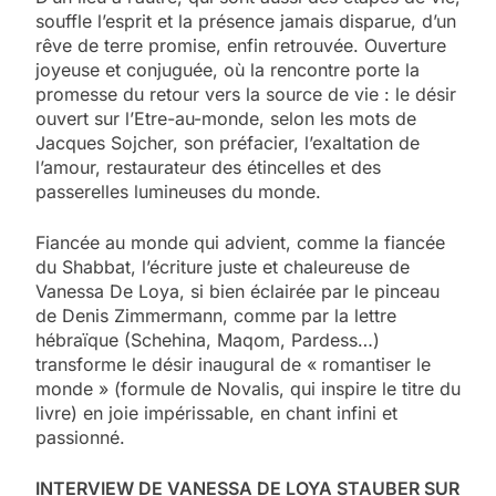
5
souffle l’esprit et la présence jamais disparue, d’un
2025, l’année la plus
rêve de terre promise, enfin retrouvée. Ouverture
meurtrière selon le
joyeuse et conjuguée, où la rencontre porte la
promesse du retour vers la source de vie : le désir
rapport d’ADL contre
FRANCE
ISRAÉL
ouvert sur l’Etre-au-monde, selon les mots de
l’antisémitisme
Jacques Sojcher, son préfacier, l’exaltation de
6
l’amour, restaurateur des étincelles et des
FIÈRE, DIGNE ET RÉSILIENTE :
passerelles lumineuses du monde.
POURQUOI JE REVENDIQUE
MA JUDAÏTE par Thérèse
Fiancée au monde qui advient, comme la fiancée
ISRAÉL
JUDAISME
du Shabbat, l’écriture juste et chaleureuse de
Zrihen-Dvir
Vanessa De Loya, si bien éclairée par le pinceau
7
de Denis Zimmermann, comme par la lettre
CE QUI NOUS MANQUE –
hébraïque (Schehina, Maqom, Pardess…)
Jacques Hadida
transforme le désir inaugural de « romantiser le
monde » (formule de Novalis, qui inspire le titre du
JUDAISME
livre) en joie impérissable, en chant infini et
passionné.
8
Maroc : Les amandes de
INTERVIEW DE VANESSA DE LOYA STAUBER SUR