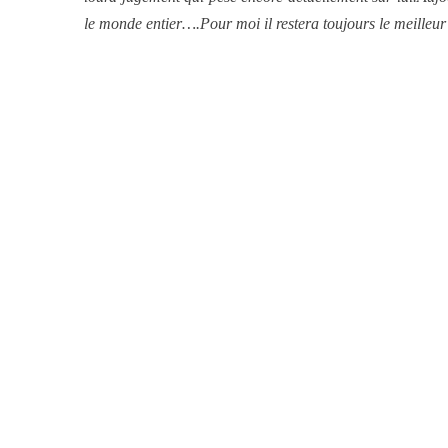
le monde entier….Pour moi il restera toujours le meilleu
5
2025, L’année La Plus
FRANCE
ISRAÉL
6
FIÈRE, DIGNE ET RÉSIL