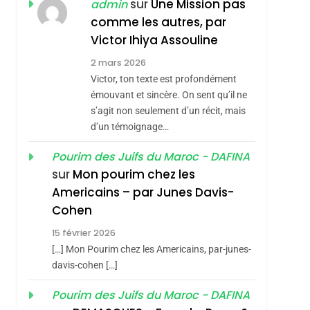
ISRAÉL
JUDAISME
sur
Une Mission pas
admin
REVENDIQUE MA
comme les autres, par
7
CE QUI NOUS
JUDAÏTE Par Thérèse
Victor Ihiya Assouline
MANQUE – Jacques
Zrihen-Dvir
2 mars 2026
Hadida
Victor, ton texte est profondément
JUDAISME
émouvant et sincère. On sent qu’il ne
8
s’agit non seulement d’un récit, mais
Maroc : Les Amandes
d’un témoignage…
De Tafraout, Le Miel
De Tadla Azilal
Pourim des Juifs du Maroc - DAFINA
DAFINA
MAROC
sur
Mon pourim chez les
Consacrés Produits
1
Americains – par Junes Davis-
Oeil Ravageur –
Du Terroir
Cohen
Vanessa De Loya
15 février 2026
Stauber
CINEMA
ISRAÉL
[…] Mon Pourim chez les Americains, par-junes-
2
davis-cohen […]
«Tu Dis Génocide, Je
Pourim des Juifs du Maroc - DAFINA
Dis Guerre»: La