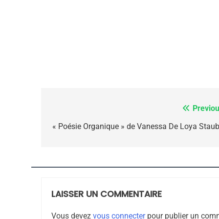
Dvir
ISRAÉL
JUDAISME
7
Previou
Navigation
de
« Poésie Organique » de Vanessa De Loya Staub
CE QUI NOUS MANQUE
l’article
JUDAISME
LAISSER UN COMMENTAIRE
8
Vous devez
vous connecter
pour publier un comm