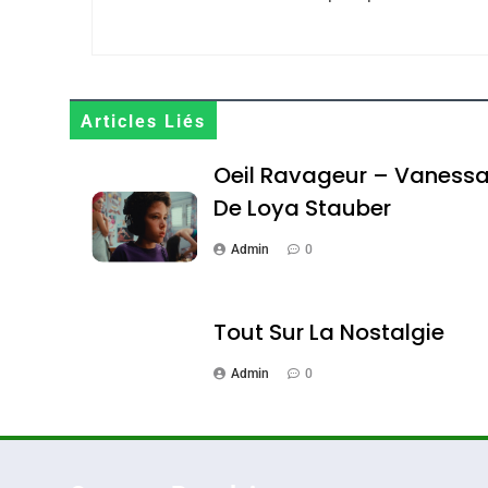
Maroc : Les Amandes D
Terroir
Articles Liés
DAFINA
MAROC
Oeil Ravageur – Vaness
De Loya Stauber
Admin
0
1
Tout Sur La Nostalgie
Admin
0
Oeil Ravageur – Vane
CINEMA
ISRAÉL