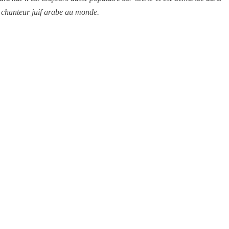
r chanteur juif arabe au monde.
 Meurtrière Selon Le Rapport D’ADL Contre L’anti
IENTE : POURQUOI JE REVENDIQUE MA JUDAÏTE Par T