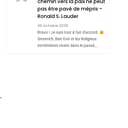
chemin vers la paix ne peut
ISRAÉL
JUDAISME
REVENDIQUE MA
pas être pavé de mépris –
7
CE QUI NOUS
JUDAÏTE Par Thérèse
Ronald S. Lauder
MANQUE – Jacques
Zrihen-Dvir
30 octobre 2025
Hadida
Bravo ! Je suis tout à fait d'accord.
JUDAISME
Smotrich, Ben Gvir et les Religieux
8
extrêmistes vivent dans le passé,…
Maroc : Les Amandes
De Tafraout, Le Miel
De Tadla Azilal
DAFINA
MAROC
Consacrés Produits
Du Terroir