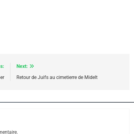
s:
Next:
er
Retour de Juifs au cimetierre de Midelt
 – Jacques Hadida
entaire.