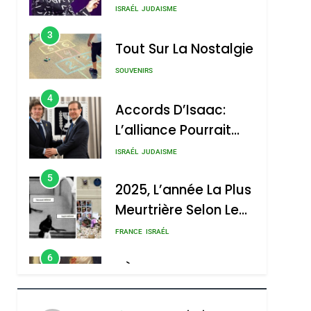
Nouvelle Chanson De
ISRAÉL
JUDAISME
Boy George
3
Tout Sur La Nostalgie
SOUVENIRS
4
Accords D’Isaac:
L’alliance Pourrait
S’étendre À 13 Pays
ISRAÉL
JUDAISME
D’Amérique Latine
5
2025, L’année La Plus
Meurtrière Selon Le
Rapport D’ADL
FRANCE
ISRAÉL
Contre
6
FIÈRE, DIGNE ET
L’antisémitisme
RÉSILIENTE :
POURQUOI JE