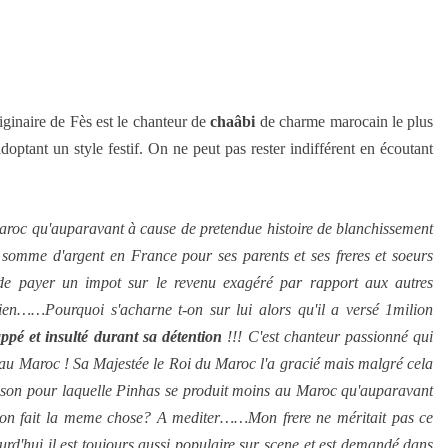
ais originaire de Fès est le chanteur de
chaâbi
de charme marocain le plus
optant un style festif. On ne peut pas rester indifférent en écoutant
Maroc qu'auparavant à cause de pretendue histoire de blanchissement
e somme d'argent en France pour ses parents et ses freres et soeurs
e payer un impot sur le revenu exagéré par rapport aux autres
en……Pourquoi s'acharne t-on sur lui alors qu'il a versé 1milion
appé et insulté durant sa détention
!!! C'est chanteur passionné qui
 au Maroc ! Sa Majestée le Roi du Maroc l'a gracié mais malgré cela
raison pour laquelle Pinhas se produit moins au Maroc qu'auparavant
it on fait la meme chose? A mediter……Mon frere ne méritait pas ce
rd'hui il est toujours aussi populaire sur scene et est demandé dans