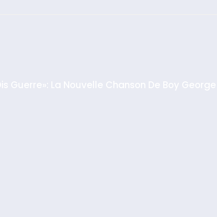
: Haim Zach /
GPO
Dis Guerre»: La Nouvelle Chanson De Boy George
rt