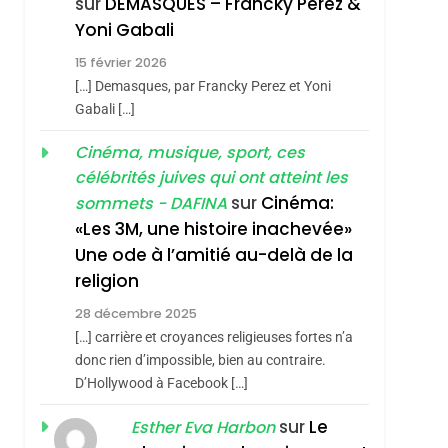
sur
DEMASQUES – Francky Perez &
Nouvelle Chanson De
ISRAÉL
JUDAISME
Yoni Gabali
Boy George
3
15 février 2026
Tout Sur La Nostalgie
[…] Demasques, par Francky Perez et Yoni
SOUVENIRS
Gabali […]
4
Cinéma, musique, sport, ces
Accords D’Isaac:
sémitisme
célébrités juives qui ont atteint les
L’alliance Pourrait
sur
Cinéma:
sommets - DAFINA
S’étendre À 13 Pays
ISRAÉL
JUDAISME
«Les 3M, une histoire inachevée»
D’Amérique Latine
Une ode à l’amitié au-delà de la
5
2025, L’année La Plus
religion
Meurtrière Selon Le
28 décembre 2025
Rapport D’ADL
FRANCE
ISRAÉL
[…] carrière et croyances religieuses fortes n’a
Contre
donc rien d’impossible, bien au contraire.
6
FIÈRE, DIGNE ET
D’Hollywood à Facebook […]
L’antisémitisme
RÉSILIENTE :
sur
Le
Esther Eva Harbon
hérèse Zrihen-
POURQUOI JE