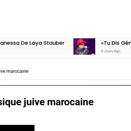
Loya Stauber
«Tu Dis Génocide, Je D
6 Jours Ago
ive marocaine
sique juive marocaine