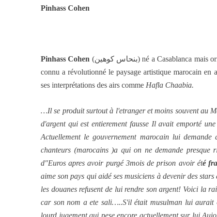
Pinhass Cohen
Pinhass Cohen
(بنحاس كوهين) né a Casablanca m
connu a révolutionné le paysage artistique marocain en ad
ses interprétations des airs comme
Hafla Chaabia.
…Il se produit surtout à l'etranger et moins souvent au 
d'argent qui est entierement fausse Il avait emporté un
Actuellement le gouvernement marocain lui demande d
chanteurs (marocains )a qui on ne demande presque ri
d"Euros apres avoir purgé 3mois de prison avoir ét
é fr
aime son pays qui aidé ses musiciens à devenir des stars
les douanes refusent de lui rendre son argent! Voici la 
car son nom a ete sali…..S'il était musulman lui aura
lourd jugement qui pese encore actuellement sur lui.Aujou