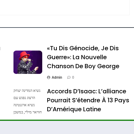
e Tafraout, Le Miel De Tadla Azilal Consacrés P
a
«Tu Dis Génocide, Je Dis
Guerre»: La Nouvelle
Chanson De Boy George
Admin
0
Accords D’Isaac: L’alliance
נשיא המדינה יצחק
הרצוג נפגש עם
Pourrait S’étendre À 13 Pays
נשיא ארגנטינה
ssa De Loya Stauber
D’Amérique Latine
חוויאר מיליי, במשכן
הנשיא בירושלים.
Admin
0
צילום: חיים צח /
לע"מ Photos By