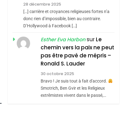
Meurtrière Selon Le
28 décembre 2025
Rapport D’ADL
FRANCE
ISRAÉL
[…] carrière et croyances religieuses fortes n’a
Contre
donc rien d’impossible, bien au contraire.
6
FIÈRE, DIGNE ET
D’Hollywood à Facebook […]
L’antisémitisme
RÉSILIENTE :
sur
Le
Esther Eva Harbon
POURQUOI JE
chemin vers la paix ne peut
ISRAÉL
JUDAISME
REVENDIQUE MA
pas être pavé de mépris –
7
CE QUI NOUS
JUDAÏTE Par Thérèse
Ronald S. Lauder
MANQUE – Jacques
Zrihen-Dvir
30 octobre 2025
Hadida
Bravo ! Je suis tout à fait d'accord.
JUDAISME
Smotrich, Ben Gvir et les Religieux
8
extrêmistes vivent dans le passé,…
Maroc : Les Amandes
De Tafraout, Le Miel
De Tadla Azilal
DAFINA
MAROC
Consacrés Produits
Du Terroir