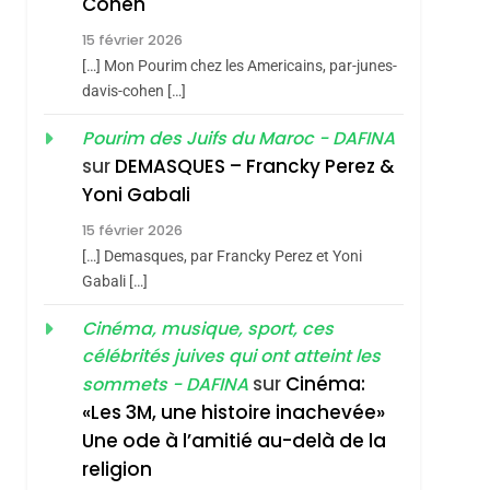
Cohen
Vanessa De Loya
15 février 2026
Stauber
CINEMA
ISRAÉL
[…] Mon Pourim chez les Americains, par-junes-
2
davis-cohen […]
«Tu Dis Génocide, Je
Pourim des Juifs du Maroc - DAFINA
Dis Guerre»: La
sur
DEMASQUES – Francky Perez &
Nouvelle Chanson De
ISRAÉL
JUDAISME
sémitisme
Yoni Gabali
Boy George
3
15 février 2026
Tout Sur La Nostalgie
[…] Demasques, par Francky Perez et Yoni
SOUVENIRS
Gabali […]
4
Cinéma, musique, sport, ces
Accords D’Isaac:
célébrités juives qui ont atteint les
L’alliance Pourrait
sur
Cinéma:
sommets - DAFINA
S’étendre À 13 Pays
ISRAÉL
JUDAISME
«Les 3M, une histoire inachevée»
D’Amérique Latine
Une ode à l’amitié au-delà de la
5
2025, L’année La Plus
hérèse Zrihen-
religion