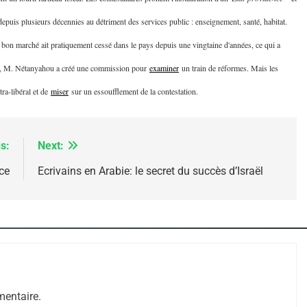
 depuis plusieurs décennies au détriment des services public : enseignement, santé, habitat.
 bon marché ait pratiquement cessé dans le pays depuis une vingtaine d'années, ce qui a
nse, M. Nétanyahou a créé une commission pour
examiner
un train de réformes. Mais les
ra-libéral et de
miser
sur un essoufflement de la contestation.
s:
Next:
ce
Ecrivains en Arabie: le secret du succès d’Israël
 – Jacques Hadida
entaire.