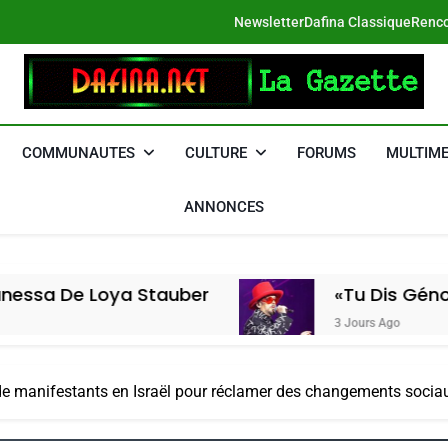
Newsletter
Dafina Classique
Renco
DAFINA
Le Net Des Juifs Du Maroc
COMMUNAUTES
CULTURE
FORUMS
MULTIME
ANNONCES
oya Stauber
«Tu Dis Génocide, Je Di
3 Jours Ago
 de manifestants en Israël pour réclamer des changements socia