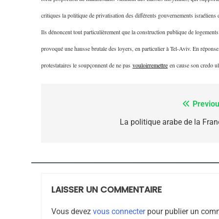
Dvir
critiques la politique de privatisation des différents gouvernements israéliens
ISRAÉL
JUDAISME
Ils dénoncent tout particulièrement que la construction publique de logements
provoqué une hausse brutale des loyers, en particulier à Tel-Aviv. En répo
protestataires le soupçonnent de ne pas
vouloir
remettre
en cause son credo ult
7
Previou
Navigation
de
La politique arabe de la Fran
CE QUI NOUS MANQUE
l’article
JUDAISME
LAISSER UN COMMENTAIRE
8
Vous devez
vous connecter
pour publier un comm