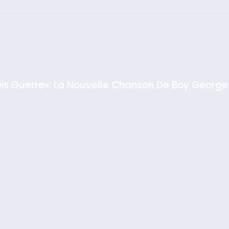
: Haim Zach /
GPO
Dis Guerre»: La Nouvelle Chanson De Boy George
rt