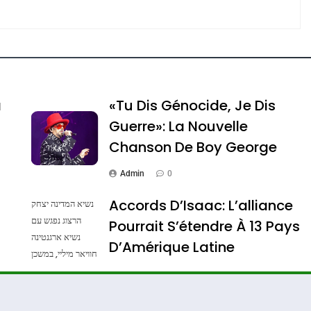
e Tafraout, Le Miel De Tadla Azilal Consacrés P
a
«Tu Dis Génocide, Je Dis
Guerre»: La Nouvelle
Chanson De Boy George
Admin
0
Accords D’Isaac: L’alliance
נשיא המדינה יצחק
הרצוג נפגש עם
Pourrait S’étendre À 13 Pays
נשיא ארגנטינה
ssa De Loya Stauber
D’Amérique Latine
חוויאר מיליי, במשכן
הנשיא בירושלים.
Admin
0
צילום: חיים צח /
לע"מ Photos By