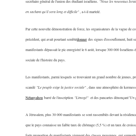
secrétaire général de l'union des étudiant israéliens.
"Nous les nouveaux Isra
en sachant qu'il sera long et difficile"
, a-t-il martelé.
5
Par cette nouvelle démonstration de force, les organisateurs de la vague de co
précédent, qui avait pourtant semblé
donner
des signes d'essouflement, huit s
manifestants dépassait le pic enregistré le 6 août, lorsque 300 000 Israéliens 
2025, L’année La Plus
sociale de l'histoire du pays.
FRANCE
ISRAÉL
Les manifestants, parmi lesquels se trouvaient un grand nombre de jeunes, pr
scandé
"Le peuple exige la justice sociale"
, dans une atmosphère de kermesse.
Nétanyahou
barré de l'inscription
"Limogé"
et des pancartes dénonçant
"Un p
6
A Jérusalem, plus 30 000 manifestants se sont rassemblés devant la résidence
que le pays connaisse un faible taux de chômage (5,5 %) et un taux de croissan
FIÈRE, DIGNE ET RÉSIL
forte proportion de manifestants viennent des classes moyennes, qui supportent