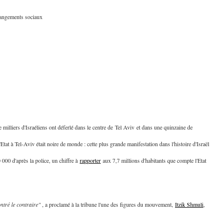
changements sociaux
milliers d'Israéliens ont déferlé dans le centre de
Tel Aviv
et dans une quinzaine de
'Etat à Tel-Aviv était noire de monde : cette plus grande manifestation dans l'histoire d'Israël
00 d'après la police, un chiffre à
rapporter
aux 7,7 millions d'habitants que compte l'Etat
tré le contraire"
, a proclamé à la tribune l'une des figures du mouvement,
Itzik Shmuli
,