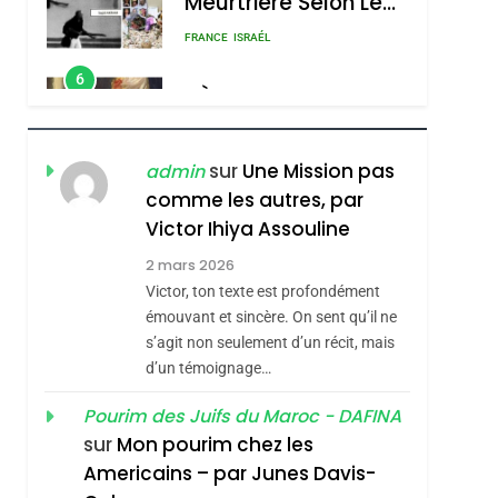
Meurtrière Selon Le
Rapport D’ADL
FRANCE
ISRAÉL
Contre
6
FIÈRE, DIGNE ET
L’antisémitisme
RÉSILIENTE :
POURQUOI JE
ISRAÉL
JUDAISME
sur
Une Mission pas
admin
REVENDIQUE MA
comme les autres, par
7
CE QUI NOUS
JUDAÏTE Par Thérèse
Victor Ihiya Assouline
MANQUE – Jacques
Zrihen-Dvir
2 mars 2026
Hadida
Victor, ton texte est profondément
JUDAISME
émouvant et sincère. On sent qu’il ne
8
s’agit non seulement d’un récit, mais
Maroc : Les Amandes
d’un témoignage…
De Tafraout, Le Miel
De Tadla Azilal
Pourim des Juifs du Maroc - DAFINA
DAFINA
MAROC
sur
Mon pourim chez les
Consacrés Produits
1
Americains – par Junes Davis-
Oeil Ravageur –
Du Terroir