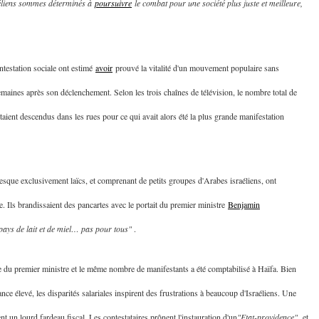
éliens sommes déterminés à
poursuivre
le combat pour une société plus juste et meilleure,
ntestation sociale ont estimé
avoir
prouvé la vitalité d'un mouvement populaire sans
emaines après son déclenchement. Selon les trois chaînes de télévision, le nombre total de
étaient descendus dans les rues pour ce qui avait alors été la plus grande manifestation
 Meurtrière Selon Le Rapport D’ADL Contre L’anti
esque exclusivement laïcs, et comprenant de petits groupes d'Arabes israéliens, ont
 Ils brandissaient des pancartes avec le portait du premier ministre
Benjamin
ays de lait et de miel… pas pour tous"
.
 du premier ministre et le même nombre de manifestants a été comptabilisé à Haïfa. Bien
ce élevé, les disparités salariales inspirent des frustrations à beaucoup d'Israéliens. Une
IENTE : POURQUOI JE REVENDIQUE MA JUDAÏTE Par T
 un lourd fardeau fiscal. Les contestataires prônent l'instauration d'un
"Etat-providence"
et