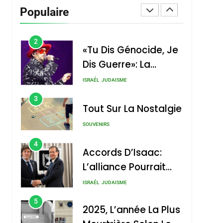
Vanessa De Loya
Populaire
Stauber
CINEMA
ISRAÉL
2
«Tu Dis Génocide, Je
Dis Guerre»: La
Nouvelle Chanson De
ISRAÉL
JUDAISME
Boy George
3
Tout Sur La Nostalgie
SOUVENIRS
4
Accords D’Isaac:
L’alliance Pourrait
S’étendre À 13 Pays
ISRAÉL
JUDAISME
D’Amérique Latine
5
2025, L’année La Plus