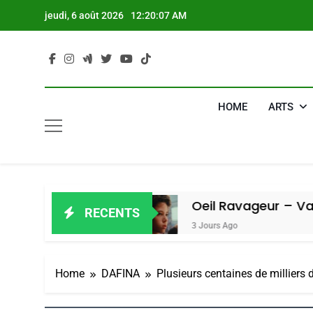
Skip
jeudi, 6 août 2026
12:20:08 AM
to
content
HOME
ARTS
 Amiel
Oeil Ravageur – Vanessa De L
RECENTS
3 Jours Ago
Home
DAFINA
Plusieurs centaines de milliers