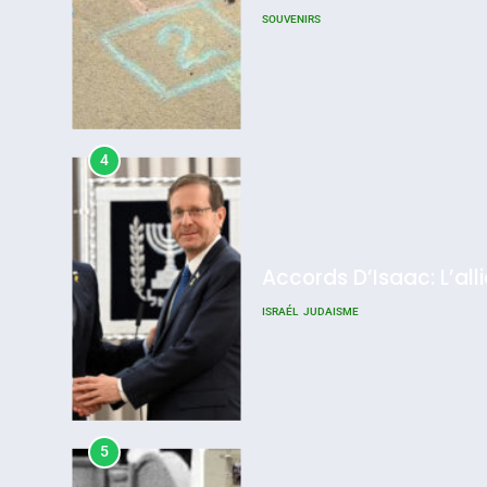
SOUVENIRS
4
Accords D’Isaac: L’all
ISRAÉL
JUDAISME
5