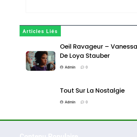
Maroc : Les Amandes D
Terroir
Articles Liés
DAFINA
MAROC
Oeil Ravageur – Vaness
De Loya Stauber
Admin
0
1
Tout Sur La Nostalgie
Admin
0
Oeil Ravageur – Vane
CINEMA
ISRAÉL
Contenu Populaire