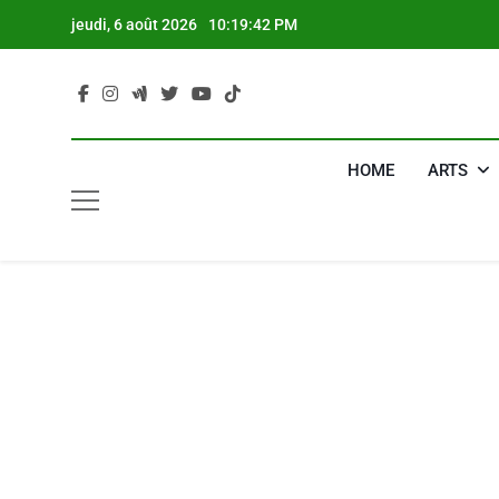
Skip
jeudi, 6 août 2026
10:19:43 PM
to
content
HOME
ARTS