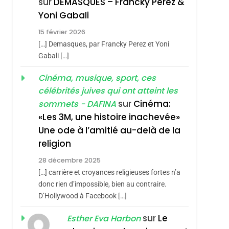
sur
DEMASQUES – Francky Perez &
Nouvelle Chanson De
ISRAÉL
JUDAISME
Yoni Gabali
Boy George
3
15 février 2026
Tout Sur La Nostalgie
[…] Demasques, par Francky Perez et Yoni
SOUVENIRS
Gabali […]
4
Cinéma, musique, sport, ces
Accords D’Isaac:
célébrités juives qui ont atteint les
L’alliance Pourrait
sur
Cinéma:
sommets - DAFINA
S’étendre À 13 Pays
ISRAÉL
JUDAISME
«Les 3M, une histoire inachevée»
D’Amérique Latine
Une ode à l’amitié au-delà de la
5
2025, L’année La Plus
religion
Meurtrière Selon Le
28 décembre 2025
Rapport D’ADL
FRANCE
ISRAÉL
[…] carrière et croyances religieuses fortes n’a
Contre
donc rien d’impossible, bien au contraire.
6
FIÈRE, DIGNE ET
D’Hollywood à Facebook […]
L’antisémitisme
RÉSILIENTE :
sur
Le
Esther Eva Harbon
POURQUOI JE