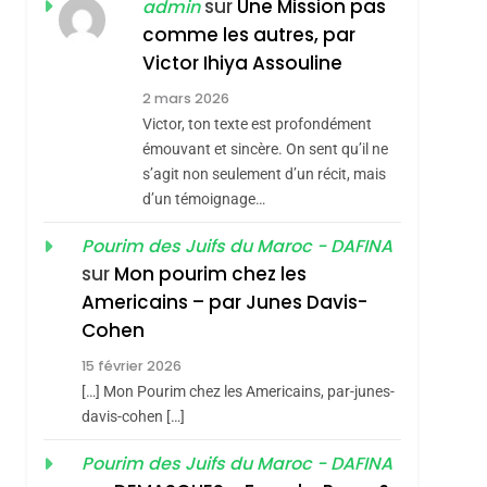
ISRAÉL
JUDAISME
sur
Une Mission pas
admin
REVENDIQUE MA
comme les autres, par
7
CE QUI NOUS
JUDAÏTE Par Thérèse
Victor Ihiya Assouline
MANQUE – Jacques
Zrihen-Dvir
2 mars 2026
Hadida
Victor, ton texte est profondément
JUDAISME
émouvant et sincère. On sent qu’il ne
8
s’agit non seulement d’un récit, mais
Maroc : Les Amandes
d’un témoignage…
De Tafraout, Le Miel
De Tadla Azilal
Pourim des Juifs du Maroc - DAFINA
DAFINA
MAROC
sur
Mon pourim chez les
Consacrés Produits
1
Americains – par Junes Davis-
Oeil Ravageur –
Du Terroir
Cohen
Vanessa De Loya
15 février 2026
Stauber
CINEMA
ISRAÉL
[…] Mon Pourim chez les Americains, par-junes-
2
davis-cohen […]
«Tu Dis Génocide, Je
Pourim des Juifs du Maroc - DAFINA
Dis Guerre»: La