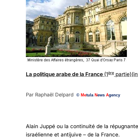
ère
La politique arabe de la France
(1
partie)(i
Par Raphaël Delpard
©
Me
tula
N
ews
A
gency
Alain Juppé ou la continuité de la répugnante 
israélienne et antijuive – de la France.