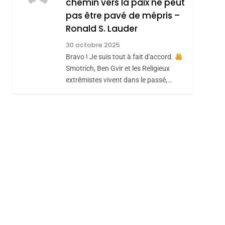
chemin vers la paix ne peut
ISRAÉL
JUDAISME
REVENDIQUE MA
pas être pavé de mépris –
7
CE QUI NOUS
JUDAÏTE Par Thérèse
Ronald S. Lauder
MANQUE – Jacques
Zrihen-Dvir
30 octobre 2025
Hadida
Bravo ! Je suis tout à fait d'accord.
JUDAISME
Smotrich, Ben Gvir et les Religieux
8
extrêmistes vivent dans le passé,…
Maroc : Les Amandes
De Tafraout, Le Miel
De Tadla Azilal
DAFINA
MAROC
Consacrés Produits
Du Terroir