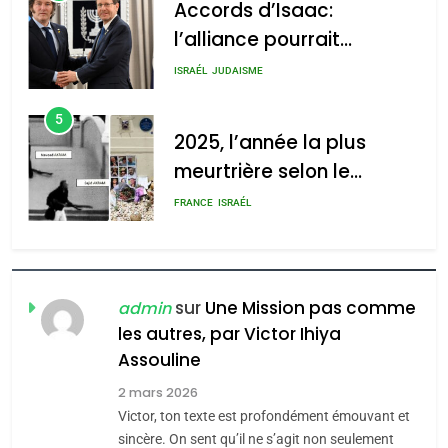
Accords d’Isaac:
l’alliance pourrait
s’étendre à 13 pays
ISRAÉL
JUDAISME
d’Amérique latine
5
2025, l’année la plus
meurtrière selon le
rapport d’ADL contre
FRANCE
ISRAÉL
l’antisémitisme
6
FIÈRE, DIGNE ET RÉSILIENTE :
POURQUOI JE REVENDIQUE
sur
Une Mission pas comme
admin
MA JUDAÏTE par Thérèse
les autres, par Victor Ihiya
ISRAÉL
JUDAISME
Assouline
Zrihen-Dvir
7
2 mars 2026
CE QUI NOUS MANQUE –
Victor, ton texte est profondément émouvant et
Jacques Hadida
sincère. On sent qu’il ne s’agit non seulement