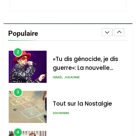
du terroir
1
Oeil ravageur – Vanessa
De Loya Stauber
Populaire
CINEMA
ISRAÉL
2
«Tu dis génocide, je dis
guerre»: La nouvelle
chanson de Boy George
ISRAÉL
JUDAISME
3
Tout sur la Nostalgie
SOUVENIRS
4