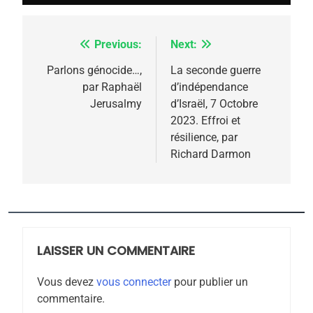
meurtrière selon le
rapport d’ADL contre
FRANCE
ISRAÉL
Previous:
Next:
Navigation
l’antisémitisme
6
de
Parlons génocide…,
La seconde guerre
FIÈRE, DIGNE ET RÉSILIENTE :
par Raphaël
d’indépendance
l’article
POURQUOI JE REVENDIQUE
Jerusalmy
d’Israël, 7 Octobre
MA JUDAÏTE par Thérèse
2023. Effroi et
ISRAÉL
JUDAISME
résilience, par
Zrihen-Dvir
Richard Darmon
7
CE QUI NOUS MANQUE –
Jacques Hadida
JUDAISME
LAISSER UN COMMENTAIRE
8
Maroc : Les amandes de
Vous devez
vous connecter
pour publier un
Tafraout, le miel de Tadla
commentaire.
Azilal consacrés produits
DAFINA
MAROC