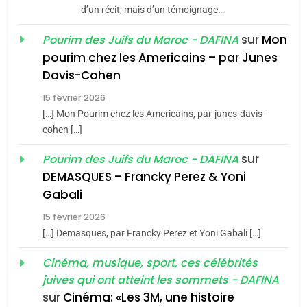
d’un récit, mais d’un témoignage…
JUDAISME
sur
Mon
Pourim des Juifs du Maroc - DAFINA
8
pourim chez les Americains – par Junes
Maroc : Les amandes de
Davis-Cohen
Tafraout, le miel de Tadla
15 février 2026
Azilal consacrés produits
DAFINA
MAROC
[…] Mon Pourim chez les Americains, par-junes-davis-
du terroir
cohen […]
1
Oeil ravageur – Vanessa
sur
Pourim des Juifs du Maroc - DAFINA
De Loya Stauber
DEMASQUES – Francky Perez & Yoni
5
Gabali
CINEMA
ISRAÉL
2025, l’année la plus
15 février 2026
meurtrière selon le rapport
2
[…] Demasques, par Francky Perez et Yoni Gabali […]
«Tu dis génocide, je dis
d’ADL contre
FRANCE
ISRAÉL
guerre»: La nouvelle
Cinéma, musique, sport, ces célébrités
l’antisémitisme
juives qui ont atteint les sommets - DAFINA
chanson de Boy George
6
ISRAÉL
JUDAISME
FIÈRE, DIGNE ET RÉSILIENTE :
sur
Cinéma: «Les 3M, une histoire