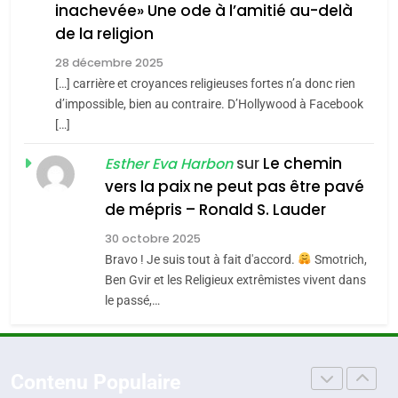
inachevée» Une ode à l’amitié au-delà
POURQUOI JE REVENDIQUE
3
de la religion
MA JUDAÏTE par Thérèse
Tout sur la Nostalgie
ISRAÉL
JUDAISME
Zrihen-Dvir
28 décembre 2025
SOUVENIRS
[…] carrière et croyances religieuses fortes n’a donc rien
7
CE QUI NOUS MANQUE –
d’impossible, bien au contraire. D’Hollywood à Facebook
[…]
Jacques Hadida
4
Accords d’Isaac:
sur
Le chemin
JUDAISME
Esther Eva Harbon
l’alliance pourrait
vers la paix ne peut pas être pavé
s’étendre à 13 pays
8
de mépris – Ronald S. Lauder
ISRAÉL
JUDAISME
Maroc : Les amandes de
d’Amérique latine
30 octobre 2025
Tafraout, le miel de Tadla
5
Bravo ! Je suis tout à fait d'accord.
Smotrich,
2025, l’année la plus
Azilal consacrés produits
DAFINA
MAROC
Ben Gvir et les Religieux extrêmistes vivent dans
meurtrière selon le
du terroir
le passé,…
rapport d’ADL contre
1
FRANCE
ISRAÉL
Oeil ravageur – Vanessa De
l’antisémitisme
Loya Stauber
6
Contenu Populaire
FIÈRE, DIGNE ET RÉSILIENTE :
CINEMA
ISRAÉL