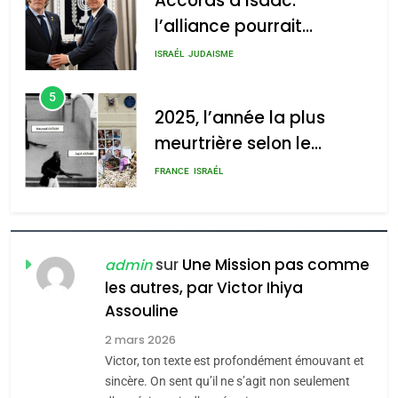
Accords d’Isaac:
l’alliance pourrait
s’étendre à 13 pays
ISRAÉL
JUDAISME
d’Amérique latine
5
2025, l’année la plus
meurtrière selon le
rapport d’ADL contre
FRANCE
ISRAÉL
l’antisémitisme
6
FIÈRE, DIGNE ET RÉSILIENTE :
POURQUOI JE REVENDIQUE
sur
Une Mission pas comme
admin
MA JUDAÏTE par Thérèse
les autres, par Victor Ihiya
ISRAÉL
JUDAISME
Assouline
Zrihen-Dvir
7
2 mars 2026
CE QUI NOUS MANQUE –
Victor, ton texte est profondément émouvant et
Jacques Hadida
sincère. On sent qu’il ne s’agit non seulement