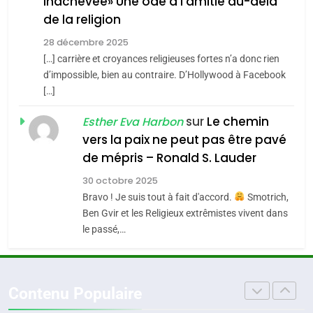
inachevée» Une ode à l’amitié au-delà
POURQUOI JE REVENDIQUE
3
de la religion
MA JUDAÏTE par Thérèse
Tout sur la Nostalgie
ISRAÉL
JUDAISME
Zrihen-Dvir
28 décembre 2025
SOUVENIRS
[…] carrière et croyances religieuses fortes n’a donc rien
7
CE QUI NOUS MANQUE –
d’impossible, bien au contraire. D’Hollywood à Facebook
[…]
Jacques Hadida
4
Accords d’Isaac:
sur
Le chemin
JUDAISME
Esther Eva Harbon
l’alliance pourrait
vers la paix ne peut pas être pavé
s’étendre à 13 pays
8
de mépris – Ronald S. Lauder
ISRAÉL
JUDAISME
Maroc : Les amandes de
d’Amérique latine
30 octobre 2025
Tafraout, le miel de Tadla
5
Bravo ! Je suis tout à fait d'accord.
Smotrich,
2025, l’année la plus
Azilal consacrés produits
DAFINA
MAROC
Ben Gvir et les Religieux extrêmistes vivent dans
meurtrière selon le
du terroir
le passé,…
rapport d’ADL contre
1
FRANCE
ISRAÉL
Oeil ravageur – Vanessa De
l’antisémitisme
Loya Stauber
6
Contenu Populaire
FIÈRE, DIGNE ET RÉSILIENTE :
CINEMA
ISRAÉL