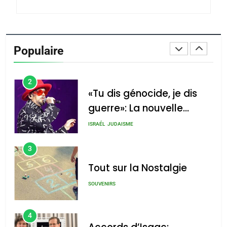
du terroir
1
Oeil ravageur – Vanessa
De Loya Stauber
Populaire
CINEMA
ISRAÉL
2
«Tu dis génocide, je dis
guerre»: La nouvelle
chanson de Boy George
ISRAÉL
JUDAISME
3
Tout sur la Nostalgie
SOUVENIRS
4