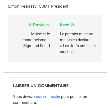
meurtrière selon le
Simon Keslassy, CJMT Président
rapport d’ADL contre
FRANCE
ISRAÉL
l’antisémitisme
6
FIÈRE, DIGNE ET RÉSILIENTE :
Previous:
Next:
Navigation
POURQUOI JE REVENDIQUE
de
Moïse et le
Le premier ministre
MA JUDAÏTE par Thérèse
¨monothéisme –
malaisien declare :
ISRAÉL
JUDAISME
l’article
Sigmund Freud
« Les Juifs ont le nez
Zrihen-Dvir
crochu »
7
CE QUI NOUS MANQUE –
Jacques Hadida
JUDAISME
LAISSER UN COMMENTAIRE
8
Maroc : Les amandes de
Vous devez
vous connecter
pour publier un
Tafraout, le miel de Tadla
commentaire.
Azilal consacrés produits
DAFINA
MAROC