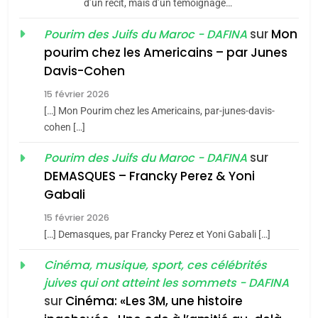
d’un récit, mais d’un témoignage…
JUDAISME
sur
Mon
Pourim des Juifs du Maroc - DAFINA
8
pourim chez les Americains – par Junes
Maroc : Les amandes de
Davis-Cohen
Tafraout, le miel de Tadla
15 février 2026
Azilal consacrés produits
DAFINA
MAROC
[…] Mon Pourim chez les Americains, par-junes-davis-
du terroir
cohen […]
1
Oeil ravageur – Vanessa
sur
Pourim des Juifs du Maroc - DAFINA
De Loya Stauber
DEMASQUES – Francky Perez & Yoni
5
Gabali
CINEMA
ISRAÉL
2025, l’année la plus
15 février 2026
meurtrière selon le rapport
2
[…] Demasques, par Francky Perez et Yoni Gabali […]
«Tu dis génocide, je dis
d’ADL contre
FRANCE
ISRAÉL
guerre»: La nouvelle
Cinéma, musique, sport, ces célébrités
l’antisémitisme
juives qui ont atteint les sommets - DAFINA
chanson de Boy George
6
ISRAÉL
JUDAISME
FIÈRE, DIGNE ET RÉSILIENTE :
sur
Cinéma: «Les 3M, une histoire