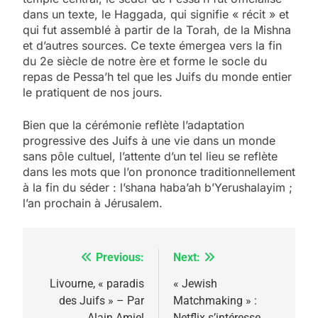
dans un texte, le Haggada, qui signifie « récit » et
qui fut assemblé à partir de la Torah, de la Mishna
et d’autres sources. Ce texte émergea vers la fin
du 2e siècle de notre ère et forme le socle du
repas de Pessa’h tel que les Juifs du monde entier
le pratiquent de nos jours.
Bien que la cérémonie reflète l’adaptation
progressive des Juifs à une vie dans un monde
sans pôle cultuel, l’attente d’un tel lieu se reflète
dans les mots que l’on prononce traditionnellement
à la fin du séder : l’shana haba’ah b’Yerushalayim ;
l’an prochain à Jérusalem.
Previous:
Next:
Navigation
5
de
Livourne, « paradis
« Jewish
2025, l’année la plus
des Juifs » – Par
Matchmaking » :
l’article
Alain Amiel
Netflix s’intéresse