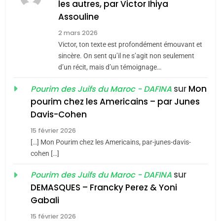
les autres, par Victor Ihiya
JUDAISME
Assouline
8
2 mars 2026
Maroc : Les amandes de
Victor, ton texte est profondément émouvant et
Tafraout, le miel de Tadla
sincère. On sent qu’il ne s’agit non seulement
Azilal consacrés produits
d’un récit, mais d’un témoignage…
DAFINA
MAROC
du terroir
sur
Mon
Pourim des Juifs du Maroc - DAFINA
1
pourim chez les Americains – par Junes
Oeil ravageur – Vanessa
Davis-Cohen
De Loya Stauber
15 février 2026
5
CINEMA
ISRAÉL
2025, l’année la plus
[…] Mon Pourim chez les Americains, par-junes-davis-
cohen […]
meurtrière selon le rapport
2
«Tu dis génocide, je dis
d’ADL contre
sur
Pourim des Juifs du Maroc - DAFINA
FRANCE
ISRAÉL
guerre»: La nouvelle
l’antisémitisme
DEMASQUES – Francky Perez & Yoni
chanson de Boy George
6
Gabali
ISRAÉL
JUDAISME
FIÈRE, DIGNE ET RÉSILIENTE :
15 février 2026