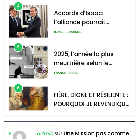
Accords d’Isaac:
: Haim Zach /
l’alliance pourrait
GPO
s’étendre à 13 pays
ISRAÉL
JUDAISME
d’Amérique latine
5
2025, l’année la plus
meurtrière selon le
2025, l’année la plus
rapport d’ADL contre
meurtrière selon le rapport
FRANCE
ISRAÉL
l’antisémitisme
d’ADL contre
6
l’antisémitisme
FIÈRE, DIGNE ET RÉSILIENTE :
POURQUOI JE REVENDIQUE
admin
0
MA JUDAÏTE par Thérèse
ISRAÉL
JUDAISME
Zrihen-Dvir
7
CE QUI NOUS MANQUE –
Jacques Hadida
sur
Une Mission pas comme
admin