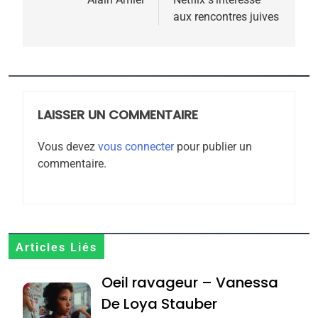
meurtrière selon le
aux rencontres juives
rapport d’ADL contre
FRANCE
ISRAÉL
l’antisémitisme
6
FIÈRE, DIGNE ET RÉSILIENTE :
POURQUOI JE REVENDIQUE
MA JUDAÏTE par Thérèse
LAISSER UN COMMENTAIRE
ISRAÉL
JUDAISME
Zrihen-Dvir
Vous devez
vous connecter
pour publier un
7
commentaire.
CE QUI NOUS MANQUE –
Jacques Hadida
JUDAISME
8
Articles Liés
Maroc : Les amandes de
Oeil ravageur – Vanessa
Tafraout, le miel de Tadla
Azilal consacrés produits
De Loya Stauber
DAFINA
MAROC