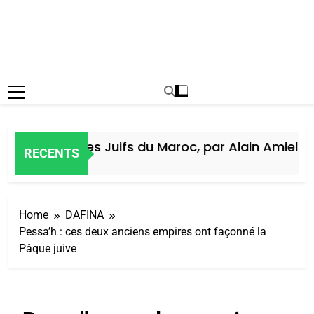
Histoire des Juifs du Maroc, par Alain Amiel
RECENTS
1 Semaine Ago
Home
DAFINA
Pessa’h : ces deux anciens empires ont façonné la
Pâque juive