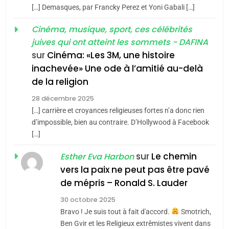
POURQUOI JE REVENDIQUE
3
[…] Demasques, par Francky Perez et Yoni Gabali […]
MA JUDAÏTE par Thérèse
Tout sur la Nostalgie
ISRAÉL
JUDAISME
Cinéma, musique, sport, ces célébrités
Zrihen-Dvir
SOUVENIRS
juives qui ont atteint les sommets - DAFINA
7
CE QUI NOUS MANQUE –
sur
Cinéma: «Les 3M, une histoire
inachevée» Une ode à l’amitié au-delà
Jacques Hadida
4
Accords d’Isaac:
de la religion
JUDAISME
l’alliance pourrait
28 décembre 2025
s’étendre à 13 pays
[…] carrière et croyances religieuses fortes n’a donc rien
8
ISRAÉL
JUDAISME
Maroc : Les amandes de
d’impossible, bien au contraire. D’Hollywood à Facebook
d’Amérique latine
[…]
Tafraout, le miel de Tadla
5
2025, l’année la plus
Azilal consacrés produits
sur
Le chemin
DAFINA
MAROC
Esther Eva Harbon
meurtrière selon le
du terroir
vers la paix ne peut pas être pavé
rapport d’ADL contre
1
de mépris – Ronald S. Lauder
FRANCE
ISRAÉL
Oeil ravageur – Vanessa De
l’antisémitisme
30 octobre 2025
Loya Stauber
6
Bravo ! Je suis tout à fait d'accord.
Smotrich,
FIÈRE, DIGNE ET RÉSILIENTE :
CINEMA
ISRAÉL
Ben Gvir et les Religieux extrêmistes vivent dans