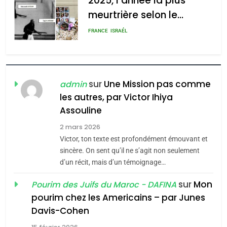
2025, l’année la plus
meurtrière selon le
rapport d’ADL contre
FRANCE
ISRAÉL
l’antisémitisme
6
FIÈRE, DIGNE ET RÉSILIENTE :
POURQUOI JE REVENDIQUE
sur
Une Mission pas comme
admin
MA JUDAÏTE par Thérèse
les autres, par Victor Ihiya
ISRAÉL
JUDAISME
Assouline
Zrihen-Dvir
7
2 mars 2026
CE QUI NOUS MANQUE –
Victor, ton texte est profondément émouvant et
Jacques Hadida
sincère. On sent qu’il ne s’agit non seulement
d’un récit, mais d’un témoignage…
JUDAISME
sur
Mon
Pourim des Juifs du Maroc - DAFINA
8
pourim chez les Americains – par Junes
Maroc : Les amandes de
Davis-Cohen
Tafraout, le miel de Tadla