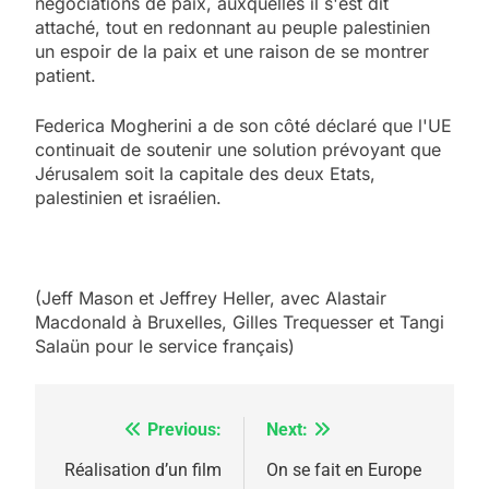
négociations de paix, auxquelles il s'est dit
attaché, tout en redonnant au peuple palestinien
un espoir de la paix et une raison de se montrer
patient.
Federica Mogherini a de son côté déclaré que l'UE
continuait de soutenir une solution prévoyant que
Jérusalem soit la capitale des deux Etats,
palestinien et israélien.
5
(Jeff Mason et Jeffrey Heller, avec Alastair
2025, l’année la plus
Macdonald à Bruxelles, Gilles Trequesser et Tangi
meurtrière selon le
Salaün pour le service français)
rapport d’ADL contre
FRANCE
ISRAÉL
l’antisémitisme
Previous:
Next:
Navigation
6
FIÈRE, DIGNE ET RÉSILIENTE :
de
Réalisation d’un film
On se fait en Europe