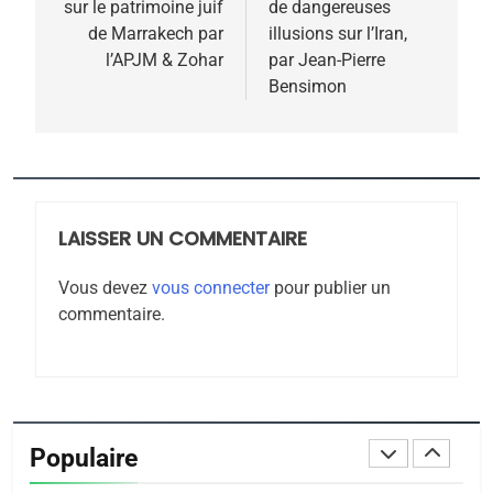
POURQUOI JE REVENDIQUE
sur le patrimoine juif
de dangereuses
l’article
MA JUDAÏTE par Thérèse
de Marrakech par
illusions sur l’Iran,
ISRAÉL
JUDAISME
l’APJM & Zohar
par Jean-Pierre
Zrihen-Dvir
Bensimon
7
CE QUI NOUS MANQUE –
Jacques Hadida
JUDAISME
LAISSER UN COMMENTAIRE
8
Maroc : Les amandes de
Vous devez
vous connecter
pour publier un
Tafraout, le miel de Tadla
commentaire.
Azilal consacrés produits
DAFINA
MAROC
du terroir
1
Oeil ravageur – Vanessa
De Loya Stauber
Populaire
CINEMA
ISRAÉL