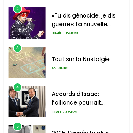
2
«Tu dis génocide, je dis
guerre»: La nouvelle
chanson de Boy George
ISRAÉL
JUDAISME
3
Tout sur la Nostalgie
SOUVENIRS
4
Accords d’Isaac:
l’alliance pourrait
s’étendre à 13 pays
ISRAÉL
JUDAISME
d’Amérique latine
5