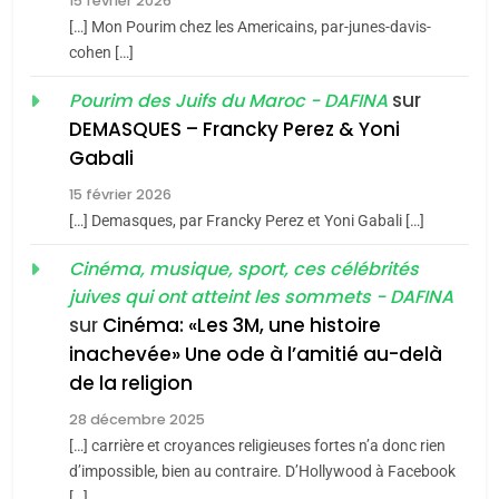
15 février 2026
Azilal consacrés produits
DAFINA
MAROC
[…] Mon Pourim chez les Americains, par-junes-davis-
du terroir
cohen […]
1
Oeil ravageur – Vanessa
sur
Pourim des Juifs du Maroc - DAFINA
De Loya Stauber
DEMASQUES – Francky Perez & Yoni
5
Gabali
CINEMA
ISRAÉL
2025, l’année la plus
15 février 2026
meurtrière selon le rapport
2
[…] Demasques, par Francky Perez et Yoni Gabali […]
«Tu dis génocide, je dis
d’ADL contre
FRANCE
ISRAÉL
guerre»: La nouvelle
Cinéma, musique, sport, ces célébrités
l’antisémitisme
juives qui ont atteint les sommets - DAFINA
chanson de Boy George
6
ISRAÉL
JUDAISME
FIÈRE, DIGNE ET RÉSILIENTE :
sur
Cinéma: «Les 3M, une histoire
inachevée» Une ode à l’amitié au-delà
POURQUOI JE REVENDIQUE
3
de la religion
MA JUDAÏTE par Thérèse
Tout sur la Nostalgie
ISRAÉL
JUDAISME
Zrihen-Dvir
28 décembre 2025
SOUVENIRS
[…] carrière et croyances religieuses fortes n’a donc rien
7
CE QUI NOUS MANQUE –
d’impossible, bien au contraire. D’Hollywood à Facebook
[…]