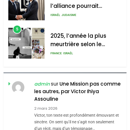
l’alliance pourrait
s’étendre à 13 pays
ISRAÉL
JUDAISME
d’Amérique latine
5
2025, l’année la plus
meurtrière selon le
rapport d’ADL contre
FRANCE
ISRAÉL
l’antisémitisme
6
FIÈRE, DIGNE ET RÉSILIENTE :
POURQUOI JE REVENDIQUE
sur
Une Mission pas comme
admin
MA JUDAÏTE par Thérèse
les autres, par Victor Ihiya
ISRAÉL
JUDAISME
Assouline
Zrihen-Dvir
7
2 mars 2026
CE QUI NOUS MANQUE –
Victor, ton texte est profondément émouvant et
Jacques Hadida
sincère. On sent qu’il ne s’agit non seulement
d’un récit, mais d’un témoignage…
JUDAISME