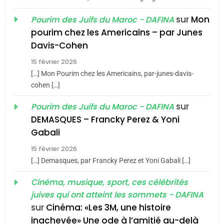
sur
Mon
Pourim des Juifs du Maroc - DAFINA
8
pourim chez les Americains – par Junes
Maroc : Les amandes de
Davis-Cohen
Tafraout, le miel de Tadla
15 février 2026
Azilal consacrés produits
DAFINA
MAROC
[…] Mon Pourim chez les Americains, par-junes-davis-
du terroir
cohen […]
1
Oeil ravageur – Vanessa
sur
Pourim des Juifs du Maroc - DAFINA
De Loya Stauber
DEMASQUES – Francky Perez & Yoni
5
Gabali
CINEMA
ISRAÉL
2025, l’année la plus
15 février 2026
meurtrière selon le rapport
2
[…] Demasques, par Francky Perez et Yoni Gabali […]
«Tu dis génocide, je dis
d’ADL contre
FRANCE
ISRAÉL
guerre»: La nouvelle
Cinéma, musique, sport, ces célébrités
l’antisémitisme
juives qui ont atteint les sommets - DAFINA
chanson de Boy George
6
ISRAÉL
JUDAISME
FIÈRE, DIGNE ET RÉSILIENTE :
sur
Cinéma: «Les 3M, une histoire
inachevée» Une ode à l’amitié au-delà
POURQUOI JE REVENDIQUE
3