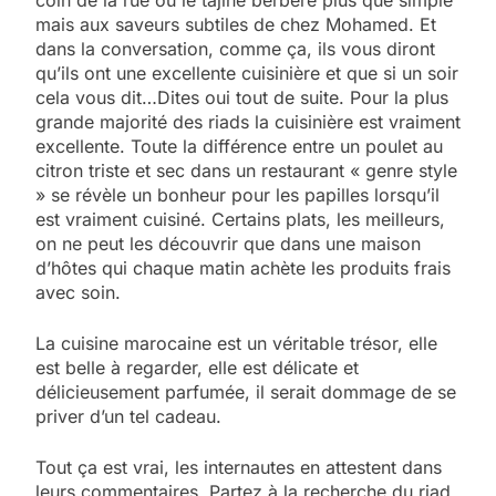
mais aux saveurs subtiles de chez Mohamed. Et
dans la conversation, comme ça, ils vous diront
qu’ils ont une excellente cuisinière et que si un soir
cela vous dit…Dites oui tout de suite. Pour la plus
grande majorité des riads la cuisinière est vraiment
excellente. Toute la différence entre un poulet au
citron triste et sec dans un restaurant « genre style
» se révèle un bonheur pour les papilles lorsqu’il
est vraiment cuisiné. Certains plats, les meilleurs,
on ne peut les découvrir que dans une maison
d’hôtes qui chaque matin achète les produits frais
avec soin.
La cuisine marocaine est un véritable trésor, elle
est belle à regarder, elle est délicate et
délicieusement parfumée, il serait dommage de se
priver d’un tel cadeau.
5
2025, l’année la plus
Tout ça est vrai, les internautes en attestent dans
meurtrière selon le
leurs commentaires. Partez à la recherche du riad