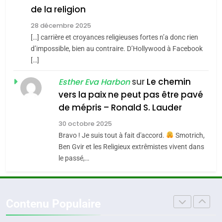
de la religion
MA JUDAÏTE par Thérèse
Tout sur la Nostalgie
ISRAÉL
JUDAISME
Zrihen-Dvir
28 décembre 2025
SOUVENIRS
[…] carrière et croyances religieuses fortes n’a donc rien
7
CE QUI NOUS MANQUE –
d’impossible, bien au contraire. D’Hollywood à Facebook
[…]
Jacques Hadida
4
Accords d’Isaac:
sur
Le chemin
JUDAISME
Esther Eva Harbon
l’alliance pourrait
vers la paix ne peut pas être pavé
s’étendre à 13 pays
8
de mépris – Ronald S. Lauder
ISRAÉL
JUDAISME
Maroc : Les amandes de
d’Amérique latine
30 octobre 2025
Tafraout, le miel de Tadla
5
Bravo ! Je suis tout à fait d'accord.
Smotrich,
2025, l’année la plus
Azilal consacrés produits
DAFINA
MAROC
Ben Gvir et les Religieux extrêmistes vivent dans
meurtrière selon le
du terroir
le passé,…
rapport d’ADL contre
1
FRANCE
ISRAÉL
Oeil ravageur – Vanessa De
l’antisémitisme
Loya Stauber
6
Contenu Populaire
FIÈRE, DIGNE ET RÉSILIENTE :
CINEMA
ISRAÉL
POURQUOI JE REVENDIQUE