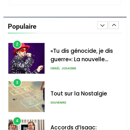
1
Oeil ravageur – Vanessa
De Loya Stauber
Populaire
CINEMA
ISRAÉL
2
«Tu dis génocide, je dis
guerre»: La nouvelle
chanson de Boy George
ISRAÉL
JUDAISME
3
Tout sur la Nostalgie
SOUVENIRS
4
Accords d’Isaac: