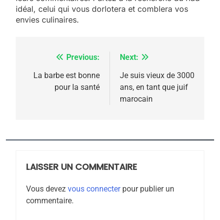
idéal, celui qui vous dorlotera et comblera vos
rapport d’ADL contre
FRANCE
ISRAÉL
envies culinaires.
l’antisémitisme
6
FIÈRE, DIGNE ET RÉSILIENTE :
Previous:
Next:
Navigation
POURQUOI JE REVENDIQUE
MA JUDAÏTE par Thérèse
de
La barbe est bonne
Je suis vieux de 3000
ISRAÉL
JUDAISME
pour la santé
ans, en tant que juif
Zrihen-Dvir
l’article
marocain
7
CE QUI NOUS MANQUE –
Jacques Hadida
JUDAISME
LAISSER UN COMMENTAIRE
8
Maroc : Les amandes de
Vous devez
vous connecter
pour publier un
Tafraout, le miel de Tadla
commentaire.
Azilal consacrés produits
DAFINA
MAROC
du terroir