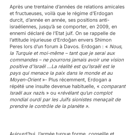
Après une trentaine d’années de relations amicales
et fructueuses, voilà que le régime d’Erdogan
durcit, d’année en année, ses positions anti-
israéliennes, jusqu’à se comporter, en 2009, en
ennemi déclaré de l’Etat juif. On se rappelle de
l’attitude injurieuse d’Erdoğan envers Shimon
Peres lors d’un forum à Davos. Erdogan : «
Nous,
la Turquie et moi-même – tant que je serai aux
commandes – ne pourrons jamais avoir une vision
positive d'Israël
…
La réalité est qu'Israël est le
pays qui menace la paix dans le monde et au
Moyen-Orient
»- Plus récemment, Erdogan a
répété une insulte devenue habituelle, «
comparant
Israël aux nazi
s » ou «
révélant qu’un
complot
mondial ourdi par les Juifs sionistes menaçait de
prendre le contrôle de la planète ».
Aujourd’hui, l’armée turque forme, conseille et