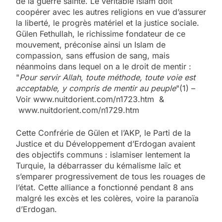
de la guerre sainte. Le véritable islam doit
coopérer avec les autres religions en vue d’assurer
la liberté, le progrès matériel et la justice sociale.
Gülen Fethullah, le richissime fondateur de ce
mouvement, préconise ainsi un Islam de
compassion, sans effusion de sang, mais
néanmoins dans lequel on a le droit de mentir :
"
P
our servir Allah
,
toute méthode, toute voie est
acceptable, y compris de mentir au peuple
"(1) –
Voir www.nuitdorient.com/n1723.htm &
www.nuitdorient.com/n1729.htm
Cette Confrérie de Gülen et l’AKP, le Parti de la
Justice et du Développement d’Erdogan avaient
des objectifs communs : islamiser lentement la
Turquie, la débarrasser du kémalisme laïc et
s’emparer progressivement de tous les rouages de
l’état. Cette alliance a fonctionné pendant 8 ans
malgré les excès et les colères, voire la paranoïa
d’Erdogan.