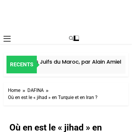
istoire des Juifs du Maroc, par Alain Amiel
RECENTS
Semaine Ago
Home
DAFINA
Où en est le « jihad » en Turquie et en Iran ?
Où en est le « jihad » en